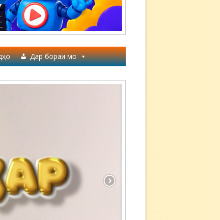
дҳо
Дар бораи мо