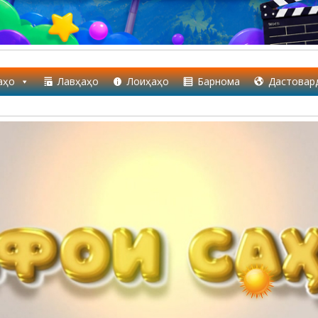
аҳо
Лавҳаҳо
Лоиҳаҳо
Барнома
Дастовар