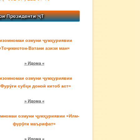
изомномаи озмуни ҷумҳуриявии
«Тоҷикистон-Ватани азизи ман»
» Идома «
изомномаи озмуни ҷумҳуриявии
«Фурӯғи субҳи доноӣ китоб аст»
» Идома «
мномаи озмуни ҷумҳуриявии «Илм-
фурӯғи маърифат»
» Идома «