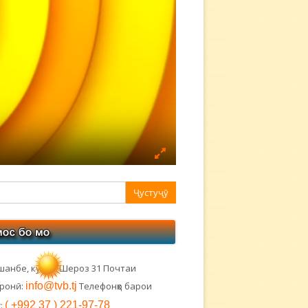
авная
ковая
лонка
шанбе, кӯчаи Шероз 31 Почтаи
тронӣ:
info@tvb.tj
Телефонҳо барои
:
( +992 37 ) 221-97-78