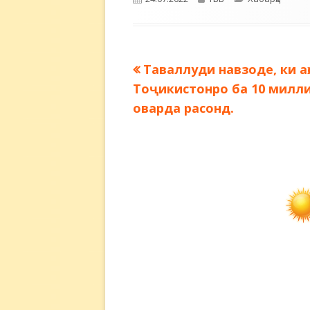
Предыдущая
Таваллуди навзоде, ки а
Навигация
запись:
Тоҷикистонро ба 10 милл
по
оварда расонд.
записям