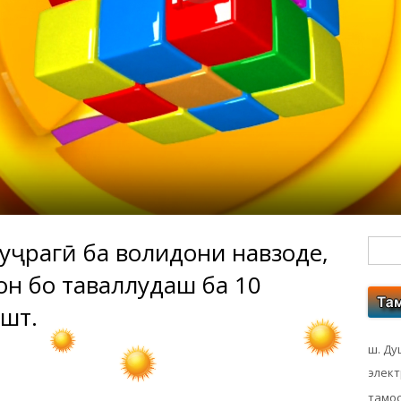
ҳуҷрагӣ ба волидони навзоде,
Гл
он бо таваллудаш ба 10
бо
шт.
ко
ш. Ду
элек
тамос