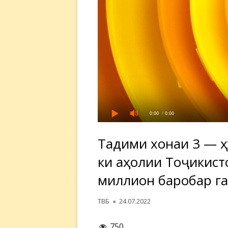
0:00
/ 0:00
Тақдими хонаи 3 — 
ки аҳолии Тоҷикист
миллион баробар га
Автор
Опубликовано
ТВБ
24.07.2022
750