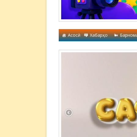
Асосӣ
Хабарҳо
Барном