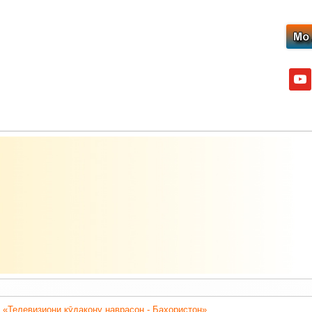
yout
 «Телевизиони кӯдакону наврасон - Баҳористон».