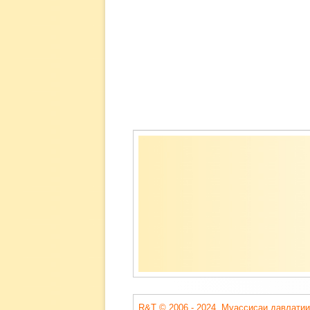
Содержимое
подвала
R&T © 2006 - 2024. Муассисаи давлатии