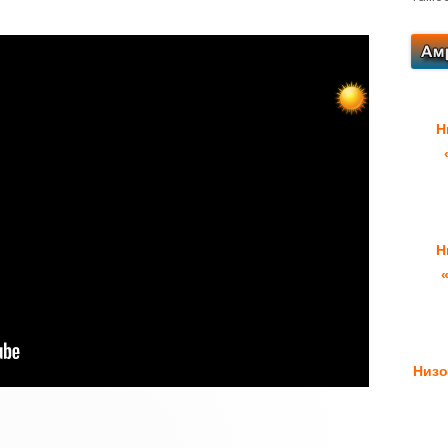
Н
Н
Низо