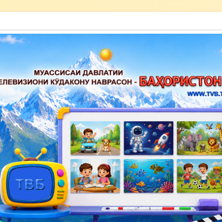
акону наврасон — Баҳористон»