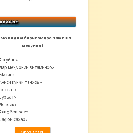
мо кадом барномаҳоро тамошо
мекунед?
Ангубин»
Дар меҳмонии витаминҳо»
Матин»
Аниси кунҷи танҳоӣ...»
Як соат»
Суръат»
Донояк»
Алифбои роҳ»
Сафои саҳар»