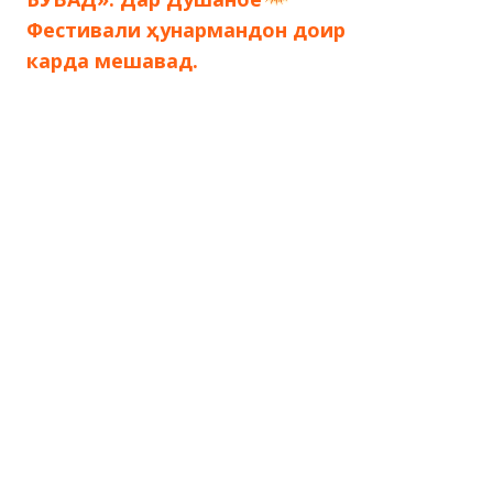
по
Фестивали ҳунармандон доир
карда мешавад.
записям