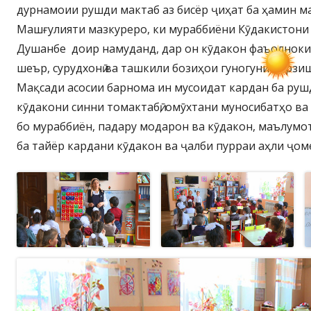
дурнамоии рушди мактаб аз бисёр ҷиҳат ба ҳамин ма
Машғулияти мазкуреро, ки мураббиёни Кӯдакистони 
Душанбе доир намуданд, дар он кӯдакон фаъолноки
шеър, сурудхонӣ ва ташкили бозиҳои гуногуни варзи
Мақсади асосии барнома ин мусоидат кардан ба ру
кӯдакони синни томактабӣ, омӯхтани муносибатҳо ва
бо мураббиён, падару модарон ва кӯдакон, маълум
ба тайёр кардани кӯдакон ва ҷалби пурраи аҳли ҷом