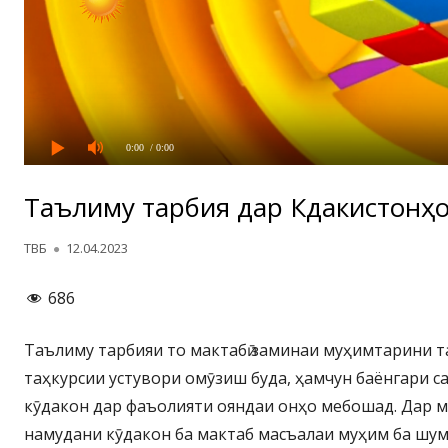
0:00
/ 0:00
Таълиму тарбия дар Кӯдакистонҳо
Автор
Опубликовано
ТВБ
12.04.2023
686
Таълиму тарбияи то мактабӣ заминаи муҳимтарини т
таҳкурсии устувори омӯзиш буда, ҳамчун баёнгари 
кӯдакон дар фаъолияти ояндаи онҳо мебошад. Дар 
намудани кӯдакон ба мактаб масъалаи муҳим ба шу