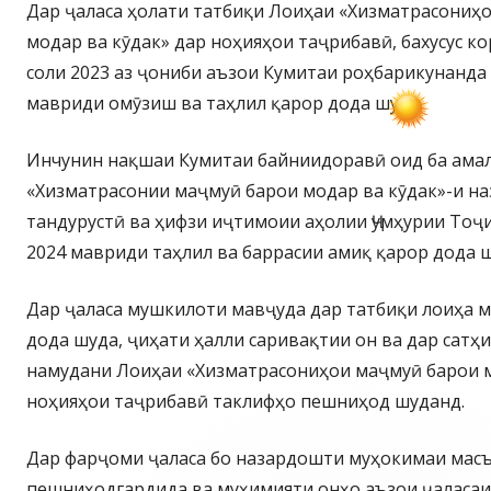
Дар ҷаласа ҳолати татбиқи Лоиҳаи «Хизматрасониҳ
модар ва кӯдак» дар ноҳияҳои таҷрибавӣ, бахусус к
соли 2023 аз ҷониби аъзои Кумитаи роҳбарикунанда
мавриди омӯзиш ва таҳлил қарор дода шуд.
Инчунин нақшаи Кумитаи байниидоравӣ оид ба ама
«Хизматрасонии маҷмуӣ барои модар ва кӯдак»-и на
тандурустӣ ва ҳифзи иҷтимоии аҳолии Ҷумҳурии Тоҷ
2024 мавриди таҳлил ва баррасии амиқ қарор дода ш
Дар ҷаласа мушкилоти мавҷуда дар татбиқи лоиҳа 
дода шуда, ҷиҳати ҳалли саривақтии он ва дар сатҳ
намудани Лоиҳаи «Хизматрасониҳои маҷмуӣ барои м
ноҳияҳои таҷрибавӣ таклифҳо пешниҳод шуданд.
Дар фарҷоми ҷаласа бо назардошти муҳокимаи масъ
пешниҳодгардида ва муҳимияти онҳо аъзои ҷаласаи