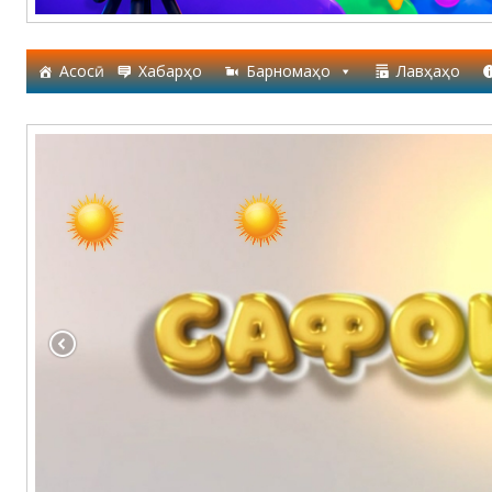
Асосӣ
Хабарҳо
Барномаҳо
Лавҳаҳо