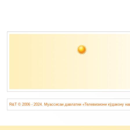
Содержимое
подвала
R&T © 2006 - 2024. Муассисаи давлатии «Телевизиони кӯдакону на