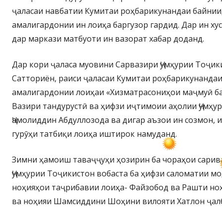
ҷаласаи навбатии Кумитаи роҳбарикунандаи байнии
амалигардонии ин лоиҳа баргузор гардид. Дар ин ху
дар маркази матбуоти ин вазорат хабар доданд.
Дар кори ҷаласа муовини Сарвазири Ҷумҳурии Тоҷи
Сатториён, раиси ҷаласаи Кумитаи роҳбарикунанда
амалигардонии лоиҳаи «Хизматрасониҳои маҷмуӣ ба
Вазири тандурустӣ ва ҳифзи иҷтимоии аҳолии Ҷумҳу
Ҷамолиддин Абдуллозода ва дигар аъзои ин созмон, 
гурӯҳи татбиқи лоиҳа иштирок намуданд.
Зимни ҳамоиш таваҷҷуҳи ҳозирин ба чораҳои сарив
Ҷумҳурии Тоҷикистон вобаста ба ҳифзи саломатии мо
ноҳияҳои таҷрибавии лоиҳа- Файзобод ва Рашти но
ва ноҳияи Шамсиддини Шоҳини вилояти Хатлон ҷалб