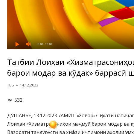
0:00
/ 0:00
Татбиқи Лоиҳаи «Хизматрасониҳ
барои модар ва кӯдак» баррасӣ ш
Автор
Опубликовано
ТВБ
14.12.2023
532
ДУШАНБЕ, 13.12.2023. /АМИТ «Ховар»/. Ҷиҳати натиҷа
Лоиҳаи «Хизматрасониҳои маҷмуӣ барои модар ва к
Вазорати тандурустӣ ва ҳифзи иҷтимоии аҳолии Ҷум