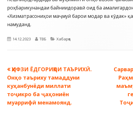
роҳбарикунандаи байниидоравӣ оид ба амалигардо
«Хизматрасониҳои маҷмуӣ барои модар ва кӯдак» қ
намуданд.
Опубликовано
Автор
Рубрики
14.12.2023
ТВБ
Хабарҳо
Предыдущая
Следу
ҲИФЗИ ЁДГОРИҲОИ ТАЪРИХӢ.
Сарва
Навигация
запись:
запись
Онҳо таъриху тамаддуни
Раҳм
по
куҳанбунёди миллати
маъм
тоҷикро ба ҷаҳониён
г
записям
муаррифӣ менамоянд.
Тоҷ