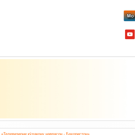
yout
 «Телевизиони кӯдакону наврасон - Баҳористон».