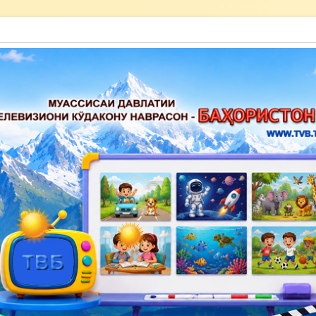
акону наврасон — Баҳористон»