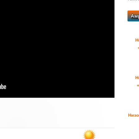
Н
Н
Низо