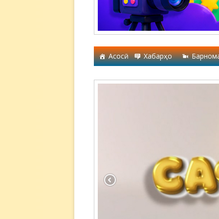
Асосӣ
Хабарҳо
Барном