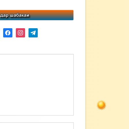
ube
facebook
instagram
telegram