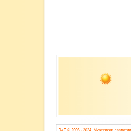
Содержимое
подвала
R&T © 2006 - 2024. Муассисаи давлатии