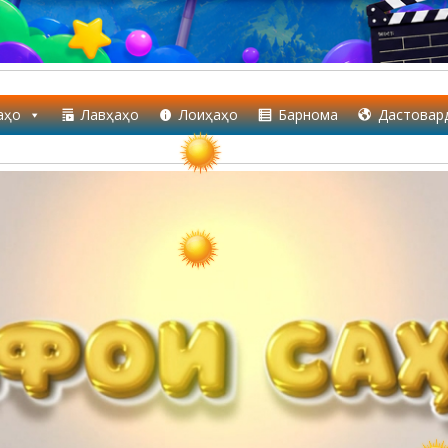
аҳо
Лавҳаҳо
Лоиҳаҳо
Барнома
Дастовар