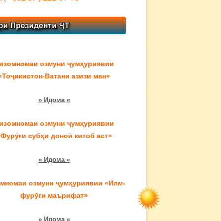
изомномаи озмуни ҷумҳуриявии
«Тоҷикистон-Ватани азизи ман»
» Идома «
изомномаи озмуни ҷумҳуриявии
«Фурӯғи субҳи доноӣ китоб аст»
» Идома «
мномаи озмуни ҷумҳуриявии «Илм-
фурӯғи маърифат»
» Идома «