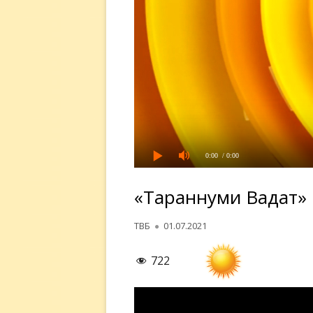
0:00
/ 0:00
«Тараннуми Ваҳдат»
Автор
Опубликовано
ТВБ
01.07.2021
722