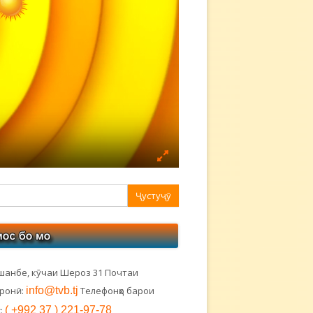
авная
ковая
лонка
шанбе, кӯчаи Шероз 31 Почтаи
тронӣ:
info@tvb.tj
Телефонҳо барои
:
( +992 37 ) 221-97-78