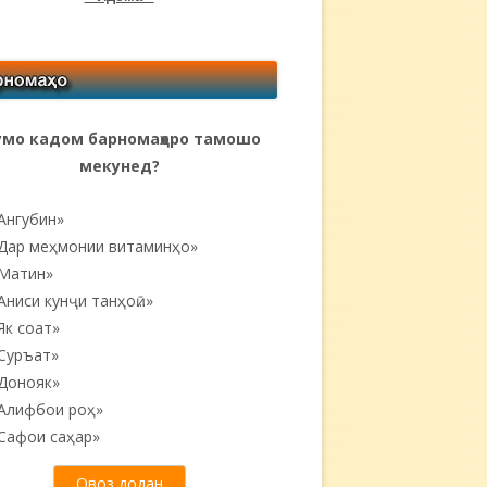
мо кадом барномаҳоро тамошо
мекунед?
Ангубин»
Дар меҳмонии витаминҳо»
Матин»
Аниси кунҷи танҳоӣ...»
Як соат»
Суръат»
Донояк»
Алифбои роҳ»
Сафои саҳар»