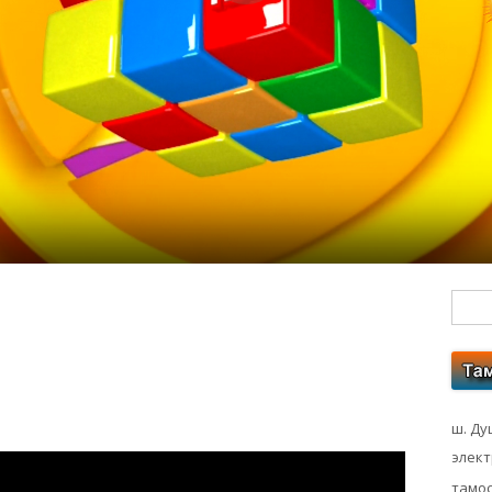
Гл
бо
ко
ш. Ду
элек
тамос