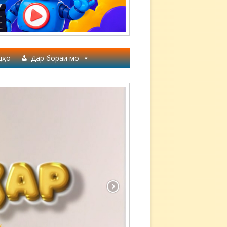
дҳо
Дар бораи мо