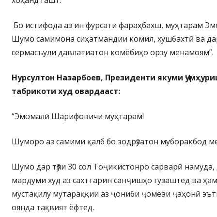
хоҳанд гашт.
Бо истифода аз ин фурсати фараҳбахш, муҳтарам Э
Шумо самимона сиҳатмандии комил, хушбахтӣ ва да
сермасъули давлатиатон комёбиҳо орзу менамоям”.
Нурсултон Назарбоев, Президенти якуми Ҷумҳур
табрикоти худ овардааст:
“Эмомалӣ Шарифовичи муҳтарам!
Шуморо аз самими қалб бо зодрӯзатон муборакбод ме
Шумо дар тӯли 30 сол Тоҷикистонро сарварӣ намуда, 
мардуми худ аз сахттарин санҷишҳо гузаштед ва ҳа
мустақилу мутараққии аз ҷониби ҷомеаи ҷаҳонӣ эът
оянда тақвият ёфтед.