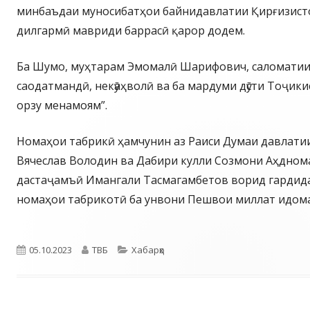
минбаъдаи муносибатҳои байнидавлатии Қирғизист
дилгармӣ мавриди баррасӣ қарор додем.
Ба Шумо, муҳтарам Эмомалӣ Шарифович, саломатии
саодатмандӣ, некӯаҳволӣ ва ба мардуми дӯсти Тоҷик
орзу менамоям”.
Номаҳои табрикӣ ҳамчунин аз Раиси Думаи давлати
Вячеслав Володин ва Дабири кулли Созмони Аҳдном
дастаҷамъӣ Имангали Тасмагамбетов ворид гардид
номаҳои табрикотӣ ба унвони Пешвои миллат идома
Опубликовано
Автор
Рубрики
05.10.2023
ТВБ
Хабарҳо