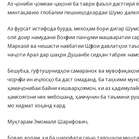
Аз ҷониби ҷомеаи ҷаҳонӣ ба таври фаъол дастгирӣ 
минтақавию глобалии пешниҳодкардаи Шумо далели 
Аз фурсат истифода бурда, мехоҳам бори дигар Шум
олӣ доир намудани Вохӯрии панҷуми машваратии са
Марказӣ ва нишасти навбатии Шӯрои давлатҳои таъ
наҷоти Арал дар шаҳри Душанбе сидқан табрик нам
Бешубҳа, гуфтушунидҳои самаранок ва мувофиқаҳои
чорчӯби ин иҷлосҳо ба даст омаданд, ба таҳкими мун
ҳамаҷонибаи байни кишварҳоямон, ки аз қадимулайё
ҳамсоягони нек мебошанд, ҳамчунин ба таъмини ру
мо хидмат хоҳанд кард.
Муҳтарам Эмомалӣ Шарифович,
Бовар дорам, ки ба шарофати саъю талошҳои мушта