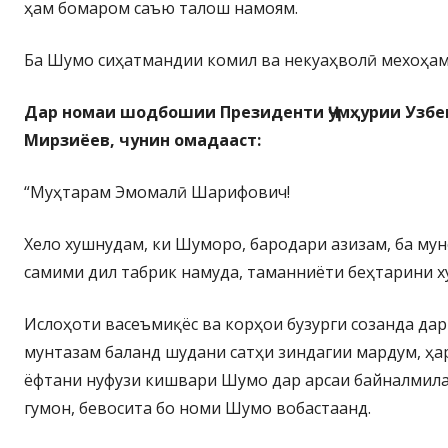
ҳам бомаром саъю талош намоям.
Ба Шумо сиҳатмандии комил ва некуаҳволӣ мехоҳам
Дар номаи шодбошии Президенти Ҷумҳурии Узбе
Мирзиёев, чунин омадааст:
“Муҳтарам Эмомалӣ Шарифович!
Хело хушнудам, ки Шуморо, бародари азизам, ба мун
самими дил табрик намуда, таманниёти беҳтарини х
Ислоҳоти васеъмиқёс ва корҳои бузурги созанда дар
мунтазам баланд шудани сатҳи зиндагии мардум, ҳ
ёфтани нуфузи кишвари Шумо дар арсаи байналмилал
гумон, бевосита бо номи Шумо вобастаанд.