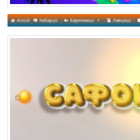
Асосӣ
Хабарҳо
Барномаҳо
Лавҳаҳо