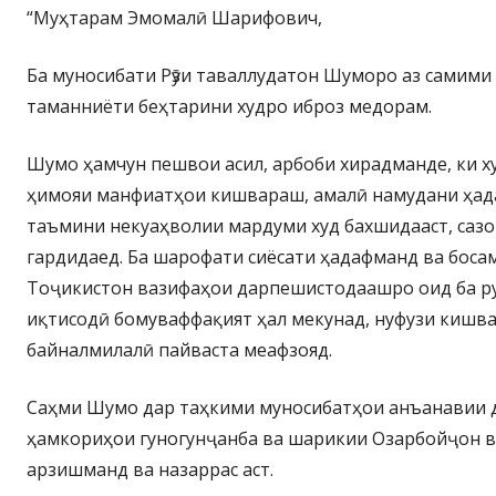
“Муҳтарам Эмомалӣ Шарифович,
Ба муносибати Рӯзи таваллудатон Шуморо аз самими 
таманниёти беҳтарини худро иброз медорам.
Шумо ҳамчун пешвои асил, арбоби хирадманде, ки х
ҳимояи манфиатҳои кишвараш, амалӣ намудани ҳад
таъмини некуаҳволии мардуми худ бахшидааст, саз
гардидаед. Ба шарофати сиёсати ҳадафманд ва бос
Тоҷикистон вазифаҳои дарпешистодаашро оид ба 
иқтисодӣ бомуваффақият ҳал мекунад, нуфузи кишва
байналмилалӣ пайваста меафзояд.
Саҳми Шумо дар таҳкими муносибатҳои анъанавии д
ҳамкориҳои гуногунҷанба ва шарикии Озарбойҷон 
арзишманд ва назаррас аст.