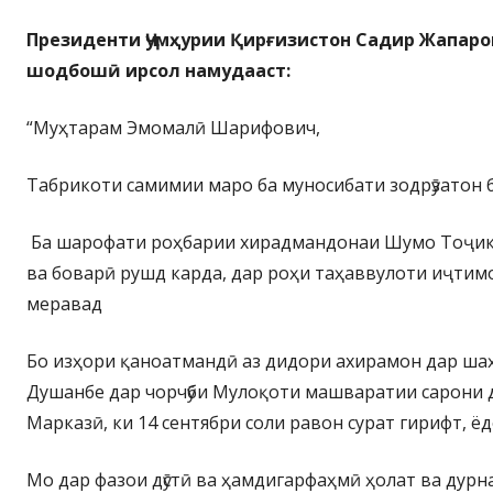
Президенти Ҷумҳурии Қирғизистон Садир Жапаро
шодбошӣ ирсол намудааст:
“Муҳтарам Эмомалӣ Шарифович,
Табрикоти самимии маро ба муносибати зодрӯзатон 
Ба шарофати роҳбарии хирадмандонаи Шумо Тоҷики
ва боварӣ рушд карда, дар роҳи таҳаввулоти иҷтим
меравад
Бо изҳори қаноатмандӣ аз дидори ахирамон дар ш
Душанбе дар чорчӯби Мулоқоти машваратии сарони 
Марказӣ, ки 14 сентябри соли равон сурат гирифт, 
Мо дар фазои дӯстӣ ва ҳамдигарфаҳмӣ ҳолат ва дур