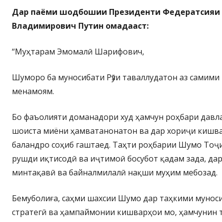
Дар паёми шодбошии Президенти Федератсияи 
Владимирович Путин омадааст:
“Муҳтарам Эмомалӣ Шарифович,
Шуморо ба муносибати Рӯзи таваллудатон аз самими 
менамоям.
Бо фаъолияти доманадори худ ҳамчун роҳбари дав
шоиста миёни ҳамватанонатон ва дар хориҷи кишва
баландро соҳиб гаштаед. Таҳти роҳбарии Шумо Тоҷ
рушди иқтисодӣ ва иҷтимоӣ босубот қадам зада, да
минтақавӣ ва байналмилалӣ нақши муҳим мебозад.
Бемуболиға, саҳми шахсии Шумо дар таҳкими мунос
стратегӣ ва ҳампаймонии кишварҳои мо, ҳамчунин 