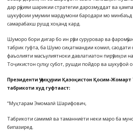
дар рӯҳияи шарикии стратегии дарозмуддат ва ҳамп
шукуфоии умумии мардумони бародари мо минбаъд 
самарабахш рушд хоҳанд кард.
Шуморо бори дигар бо ин рӯзи суруровар ва фаромӯ
табрик гуфта, ба Шумо сиҳатмандии комил, саодати 
фаъолияти масъулиятноки давлатиатон пирӯзиҳои на
Тоҷикистон сулҳу субот, рушди пойдор ва шукуфоӣ о
Президенти Ҷумҳурии Қазоқистон Қосим-Жомарт 
табрикоти худ гуфтааст:
“Муҳтарам Эмомалӣ Шарифович,
Табрикоти самимӣ ва таманниёти неки маро ба муно
бипазиред.