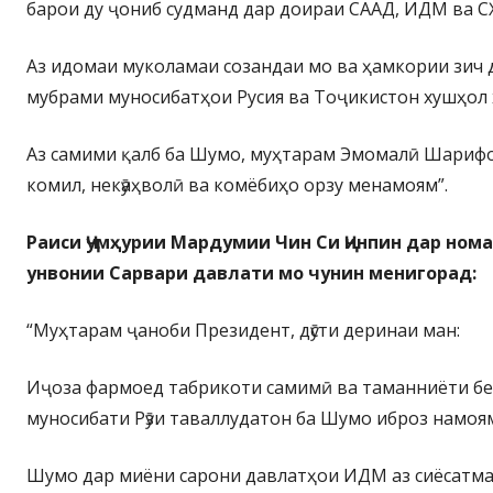
барои ду ҷониб судманд дар доираи СААД, ИДМ ва СҲ
Аз идомаи муколамаи созандаи мо ва ҳамкории зич 
мубрами муносибатҳои Русия ва Тоҷикистон хушҳол 
Аз самими қалб ба Шумо, муҳтарам Эмомалӣ Шариф
комил, некӯаҳволӣ ва комёбиҳо орзу менамоям”.
Раиси Ҷумҳурии Мардумии Чин Си Ҷинпин дар ном
унвонии Сарвари давлати мо чунин менигорад:
“Муҳтарам ҷаноби Президент, дӯсти деринаи ман:
Иҷоза фармоед табрикоти самимӣ ва таманниёти бе
муносибати Рӯзи таваллудатон ба Шумо иброз намоя
Шумо дар миёни сарони давлатҳои ИДМ аз сиёсатм