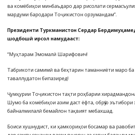
ва комёбиҳои минбаъдаро дар рисолати сермасъули
мардуми бародари Тоҷикистон орзумандам”.
Президенти Туркманистон Сердар Бердимуҳаме
шодбошӣ ирсол намудааст:
“Муҳтарам Эмомалӣ Шарифович!
Табрикоти самимӣ ва беҳтарин таманниёти маро ба 
таваллудатон бипазиред!
Ҷумҳурии Тоҷикистон таҳти роҳбарии хирадмандон
Шумо ба комёбиҳои азим даст ёфта, обрӯю эътибори 
байналмилалӣ бемайлон тақвият мебахшад.
Боиси хушнудист, ки ҳамкориҳои босамар ва равоби