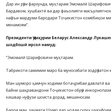
Дар ин рӯзи фархунда, муҳтарам Эмомалӣ Шарифови
бардавом, хушбахтӣ ва дар фаъолияти масъулиятнок
нафъи мардуми бародари Тоҷикистон комёбиҳои ми
менамоям”.
Президенти Ҷумҳурии Беларус Александр Лукаше
шодбошӣ ирсол намуд:
“Эмомалӣ Шарифовичи муҳтарам.
Табрикоти самимии маро ба муносибати зодрӯзатон 
Ман шуморо ҳамчун ходими ботаҷрибаи давлатӣ ва 
байни шаҳравандони Тоҷикистон обрӯи инкорнопази
кишвар нуфузи шоиста дорад, мешиносам.
Барои ман заҳмати Шумо дар ҷодаи сулҳу шукуфои