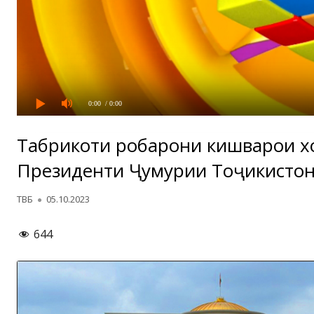
0:00
/ 0:00
Табрикоти роҳбарони кишварҳои 
Президенти Ҷумҳурии Тоҷикистон
Автор
Опубликовано
ТВБ
05.10.2023
644