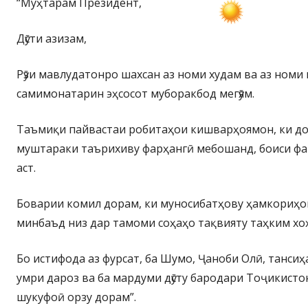
“Муҳтарам Президент,
Дӯсти азизам,
Рӯзи мавлудатонро шахсан аз номи худам ва аз номи
самимонатарин эҳсосот муборакбод мегӯям.
Таъмиқи пайвастаи робитаҳои кишварҳоямон, ки д
муштараки таърихиву фарҳангӣ мебошанд, боиси ф
аст.
Боварии комил дорам, ки муносибатҳову ҳамкориҳ
минбаъд низ дар тамоми соҳаҳо тақвияту таҳким хо
Бо истифода аз фурсат, ба Шумо, Ҷаноби Олӣ, тансиҳ
умри дароз ва ба мардуми дӯсту бародари Тоҷикисто
шукуфоӣ орзу дорам”.