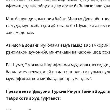
афзоиш додани обрӯи он дар арсаи байналмилалӣ қад
Ман ба рушди ҳамкории байни Минску Душанбе тава
намуда, муносибатҳои дӯстонаро бо Шумо, ки аз имт
азиз медонам.
Аз идома додани муколамаи муътамад ва ҳамкории 
рӯзномаҳои дуҷониба, минтақавӣ ва ҷаҳонӣ шод хоҳа
Ба Шумо, Эмомалӣ Шарифовичи муҳтарам, аз сидқи 
бардавому некуаҳволӣ ва дар фаъолияти пурмасъул
муваффақиятҳои минбаъдаро орзумандам”.
Президенти Ҷумҳурии Туркия Реҷеп Тайип Эрдога
табрикотии худ гуфтааст: