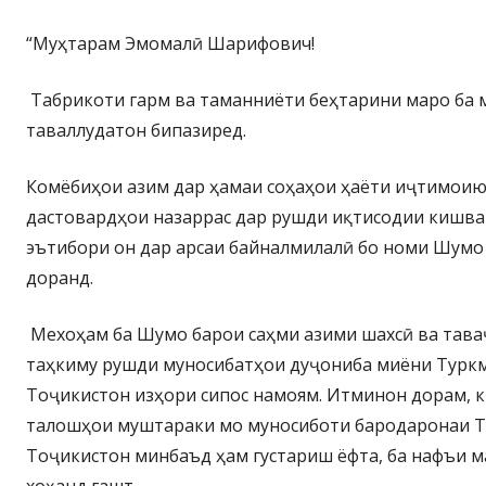
“Муҳтарам Эмомалӣ Шарифович!
Табрикоти гарм ва таманниёти беҳтарини маро ба м
таваллудатон бипазиред.
Комёбиҳои азим дар ҳамаи соҳаҳои ҳаёти иҷтимоию
дастовардҳои назаррас дар рушди иқтисодии кишва
эътибори он дар арсаи байналмилалӣ бо номи Шумо
доранд.
Мехоҳам ба Шумо барои саҳми азими шахсӣ ва таваҷ
таҳкиму рушди муносибатҳои дуҷониба миёни Турк
Тоҷикистон изҳори сипос намоям. Итминон дорам, к
талошҳои муштараки мо муносиботи бародаронаи Т
Тоҷикистон минбаъд ҳам густариш ёфта, ба нафъи 