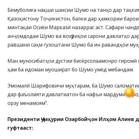
Бемуболиға нақши шахсии Шумо на танҳо дар таҳки
Қазоқистону Тоҷикистон, балки дар ҳамкории барои
минтақаи Осиёи Марказӣ назаррас аст. Сафари чанд
анҷомдодаи Шумо ва вохӯриҳои сарони давлатҳо да
равшани саҳм гузоштани Шумо ба ин равандҳои му
Ман муносибатҳои дустии бисёрсолаамонро гиромӣ
ҳам ба идомаи муошират бо Шумо умед мебандам.
Эмомалӣ Шарифовичи муҳтарам, ба Шумо саломатии
дар фаъолияти давлатиатон ба нафъи мардуми баро
орзу менамоям”.
Президенти Ҷумҳурии Озарбойҷон Илҳом Алиев д
гуфтааст: