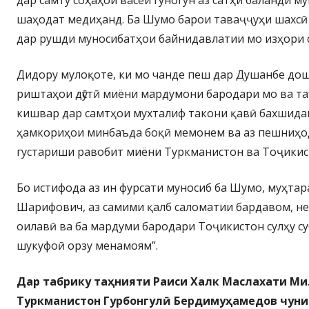
дар самту соҳаҳои васеи гуногун аз сатҳи баланди 
шаҳодат медиҳанд. Ба Шумо барои таваҷҷуҳи шахсӣ 
дар рушди муносибатҳои байнидавлатии мо изҳори 
Дидору мулоқоте, ки мо чанде пеш дар Душанбе дош
риштаҳои дӯстӣ миёни мардумони бародари мо ва т
кишвар дар самтҳои мухталиф такони қавӣ бахшида
ҳамкориҳои минбаъда боқӣ мемонем ва аз пешниҳод
густариши равобит миёни Туркманистон ва Тоҷикис
Бо истифода аз ин фурсати муносиб ба Шумо, муҳта
Шарифович, аз самими қалб саломатии бардавом, не
оилавӣ ва ба мардуми бародари Тоҷикистон сулҳу с
шукуфоӣ орзу менамоям”.
Дар табрику таҳнияти Раиси Халк Маслахати М
Туркманистон Гурбонгулӣ Бердимуҳамедов чуни