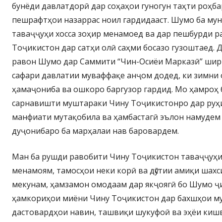
бунёди давлатдорӣ дар соҳаҳои гуногун таҳти роҳб
пешрафтҳои назаррас ноил гардидааст. Шумо ба мун
таваҷҷуҳи хосса зоҳир менамоед ва дар пешбурди р
Тоҷикистон дар сатҳи олӣ саҳми босазо гузоштаед. 
равон Шумо дар Саммити “Чин-Осиёи Марказӣ” ширк
сафари давлатии муваффақе анҷом додед, ки зимни
ҳамаҷониба ва ошкоро баргузор гардид. Мо ҳамроҳ
сарнавишти муштараки Чину Тоҷикистонро дар руҳия
манфиати мутақобила ва ҳамбастагӣ эълон намудем
дуҷонибаро ба марҳалаи нав баровардем.
Ман ба рушди равобити Чину Тоҷикистон таваҷҷуҳи
менамоям, тамосҳои неки корӣ ва дӯстии амиқи шах
мекунам, ҳамзамон омодаам дар якҷоягӣ бо Шумо ҷ
ҳамкориҳои миёни Чину Тоҷикистон дар бахшҳои му
дастовардҳои навин, ташвиқи шукуфоӣ ва эҳёи ки