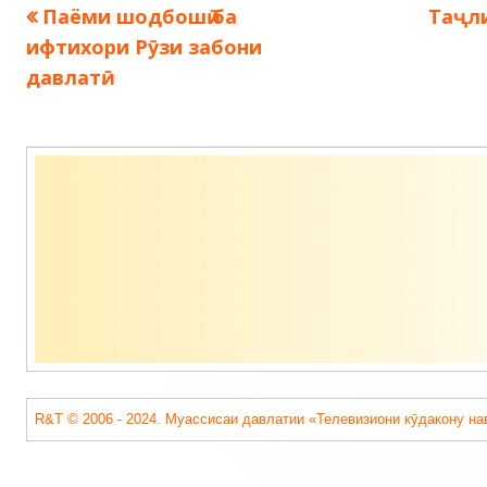
Предыдущая
След
Паёми шодбошӣ ба
Таҷли
Навигация
запись:
запис
ифтихори Рӯзи забони
по
давлатӣ.
записям
Содержимое
подвала
R&T © 2006 - 2024. Муассисаи давлатии «Телевизиони кӯдакону на