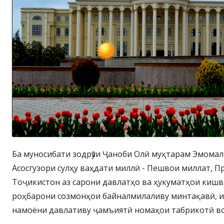
Ба муносибати зодрӯзи Ҷаноби Олӣ муҳтарам Эмомал
Асосгузори сулҳу ваҳдати миллӣ - Пешвои миллат, 
Тоҷикистон аз сарони давлатҳо ва ҳукуматҳои кишв
роҳбарони созмонҳои байналмилаливу минтақавӣ, 
намоёни давлативу ҷамъиятӣ номаҳои табрикотӣ в