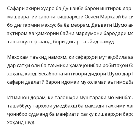
Сафари ахири худро ба Душанбе барои иштирок дар
машваратии сарони кишварҳои Осиёи Марказӣ ба с
бо дилгармии махсус ба ёд меорам. Даъвати Шумо ан
эҳтиром ва ҳамкории байни мардумони бародари мо
ташаккул ёфтаанд, бори дигар таъйид намуд.
Мехоҳам таъкид намоям, ки сафарҳои мутақобила в
дар сатҳи олӣ ба таъмиқи ҳамаҷонибаи робитаҳои 
хоҳанд кард. Бесаброна интизори дидори Шумо дар 
сафари давлатӣ барои идомаи муколамаи эътимодб
Итминон дорам, ки талошҳои муштараки мо минбаъд
ташаббусу тарҳҳои умедбахш ба мақсади таҳкими ҳ
ҷонибҳо судманд ба манфиати халқу кишварҳои бар
хоҳанд шуд.