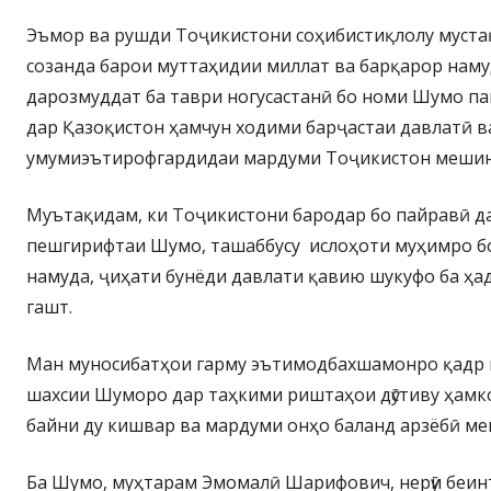
Эъмор ва рушди Тоҷикистони соҳибистиқлолу муста
созанда барои муттаҳидии миллат ва барқарор наму
дарозмуддат ба таври ногусастанӣ бо номи Шумо п
дар Қазоқистон ҳамчун ходими барҷастаи давлатӣ 
умумиэътирофгардидаи мардуми Тоҷикистон мешин
Муътақидам, ки Тоҷикистони бародар бо пайравӣ да
пешгирифтаи Шумо, ташаббусу ислоҳоти муҳимро б
намуда, ҷиҳати бунёди давлати қавию шукуфо ба ҳа
гашт.
Ман муносибатҳои гарму эътимодбахшамонро қадр к
шахсии Шуморо дар таҳкими риштаҳои дӯстиву ҳамко
байни ду кишвар ва мардуми онҳо баланд арзёбӣ м
Ба Шумо, муҳтарам Эмомалӣ Шарифович, нерӯи беин