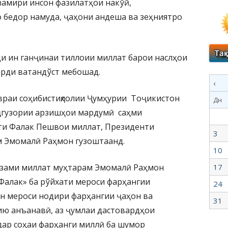
замири инсон фазилатҳои накўӣ,
 бедор намуда, ҷаҳони андеша ва зеҳниятро
ди ин ганҷинаи тиллоии миллат барои наслҳои
фарди ватандўст мебошад.
‹
давраи соҳибистиқлолии Ҷумҳурии Тоҷикистон
Дн
арҷгузории арзишҳои мардумӣ саҳми
ти Фалак Пешвои миллат, Президенти
3
 Эмомалӣ Раҳмон гузоштаанд.
10
ззами миллат муҳтарам Эмомалӣ Раҳмон
17
Фалак» ба рўйхати мероси фарҳангии
24
 мероси нодири фарҳангии ҷаҳон ва
31
ию анъанавӣ, аз ҷумлаи дастовардҳои
дар соҳаи фарҳанги миллӣ ба шумор