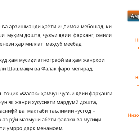
ир ва арзишманди ҳаёти иҷтимоӣ мебошад, ки
и муҳим дошта, ҷузъи қавии фарҳанг, омили
Н
енези ҳар миллат маҳсуб меёбад.
 худ ҳам мусиқии этнографӣ ва ҳам жанрҳои
били Шашмақом ва Фалак фаро мегирад,
Н
и тоҷик «Фалак» ҳамчун ҷузъи қавии фарҳанги
чун як жанри хусусияти мардумӣ дошта,
таснифӣ ва мактаби таълимии «устод –
Низо
 аз рўи мазмуни абёти фалакӣ ва мусиқии
ти умрро дарк менамоем.