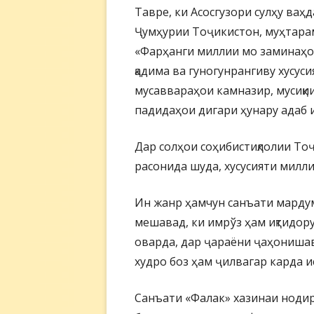
Тавре, ки Асосгузори сулҳу ва
Ҷумҳурии Тоҷикистон, муҳтара
«Фарҳанги миллии мо заминаҳо
қадима ва гуногунрангиву хусуси
мусаввараҳои камназир, мусиқи
падидаҳои дигари ҳунару адаб 
Дар солҳои соҳибистиқлолии Тоҷ
расонида шуда, хусусияти милли
Ин жанр ҳамчун санъати марду
мешавад, ки имрўз ҳам иқтидору
оварда, дар ҷараёни ҷаҳониша
худро боз ҳам ҷилвагар карда и
Санъати «Фалак» хазинаи нодир