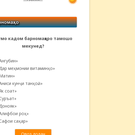
мо кадом барномаҳоро тамошо
мекунед?
Ангубин»
Дар меҳмонии витаминҳо»
Матин»
Аниси кунҷи танҳоӣ...»
Як соат»
Суръат»
Донояк»
Алифбои роҳ»
Сафои саҳар»