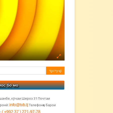
авная
ковая
лонка
шанбе, кӯчаи Шероз 31 Почтаи
тронӣ:
info@tvb.tj
Телефонҳо барои
:
( +992 37 ) 221-97-78