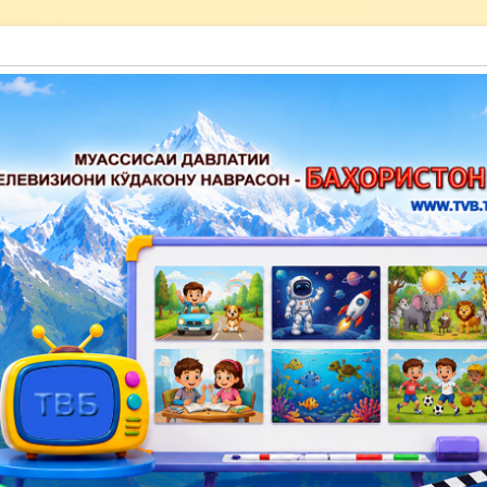
акону наврасон — Баҳористон»