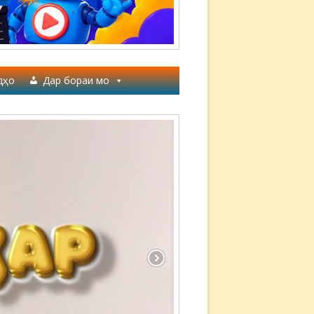
дҳо
Дар бораи мо