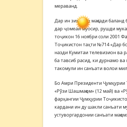
мераванд.
Дар ин зимн, бо мақсади баланд
дар ҷомеаи муосир, рушди мук
тоҷикон 16 ноябри соли 2001 
Тоҷикистон таҳти №714 «Дар бо
назди Кумитаи телевизион ва 
ба тавсиб расид, ки дурнамо в
такомули ин санъати волои ми
Бо Амри Президенти Ҷумҳурии 
«Рўзи Шашмақом» (12 май) ва «Р
фарҳангии Ҷумҳурии Тоҷикистон
кардани ин ду шакли санъати му
устуворгардонии санъати мақомх