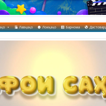
аҳо
Лавҳаҳо
Лоиҳаҳо
Барнома
Дастовар