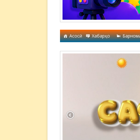
Асосӣ
Хабарҳо
Барном