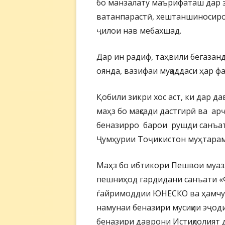
бо манзалату маърифаташ дар 
ватанпарастӣ, хештаншиносиро
ҷилои нав мебахшад.
Дар ин радиф, таҳвили бегазан
оянда, вазифаи муқаддаси ҳар 
Қобили зикри хос аст, ки дар 
маҳз бо мақсади дастгирӣ ва 
беназирро барои рушди санъа
Ҷумҳурии Тоҷикистон муҳтарам
Маҳз бо ибтикори Пешвои муа
пешниҳод гардидани санъати «
ѓайримоддии ЮНЕСКО ва ҳамчун
намунаи беназири мусиқии эҷод
беназири даврони Истиқлолият 