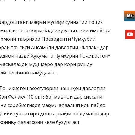
 бардоштани мақоми мусиқии суннатии тоҷик
аммали тафаккури бадеиву маънавии имрўзаи
yout
Фармони таърихии Президенти Ҷумҳурии
раи таъсиси Ансамбли давлатии «Фалак» дар
радиои назди Ҳукумати Ҷумҳурии Тоҷикистон»
а масъалаҳои муҳимеро дар кори рушду
ллӣ пешбинӣ намудааст.
Тоҷикистон асосгузории ҷашнҳои давлатии
ўзи Фалак» (10 октябр) маънои дар сиёсати
и соҳибистиқлол мақоми афзалиятнок пайдо
сиқии суннатиро дошта, нақши ин ду ҷашн дар
ониву фалакхонӣ хеле бузург аст.