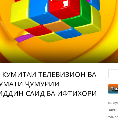
 КУМИТАИ ТЕЛЕВИЗИОН ВА
Гл
КУМАТИ ҶУМҲУРИИ
бо
ИДДИН САИД БА ИФТИХОРИ
ко
ш. Ду
элек
тамос