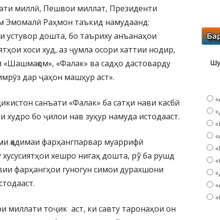
ҳдати миллӣ, Пешвои миллат, Президенти
м Эмомалӣ Раҳмон таъкид намудаанд:
и устувор дошта, бо таъриху анъанаҳои
ятҳои хоси худ, аз ҷумла осори хаттии нодир,
и «Шашмақом», «Фалак» ва садҳо дастоварду
Шу
имрӯз дар ҷаҳон машҳур аст».
«
икистон санъати «Фалак» ба сатҳи нави касбӣ
«
и худро бо ҷилои нав зуҳур намуда истодааст.
«
«
ми қадимаи фарҳангпарвар муаррифӣ
«
 хусусиятҳои хешро нигаҳ дошта, рў ба рушд
«
вии фарҳангҳои гуногун симои дурахшони
«
стодааст.
«
«
и миллати тоҷик аст, ки савту таронаҳои он