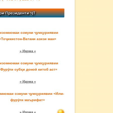
изомномаи озмуни ҷумҳуриявии
«Тоҷикистон-Ватани азизи ман»
» Идома «
изомномаи озмуни ҷумҳуриявии
«Фурӯғи субҳи доноӣ китоб аст»
» Идома «
мномаи озмуни ҷумҳуриявии «Илм-
фурӯғи маърифат»
» Идома «