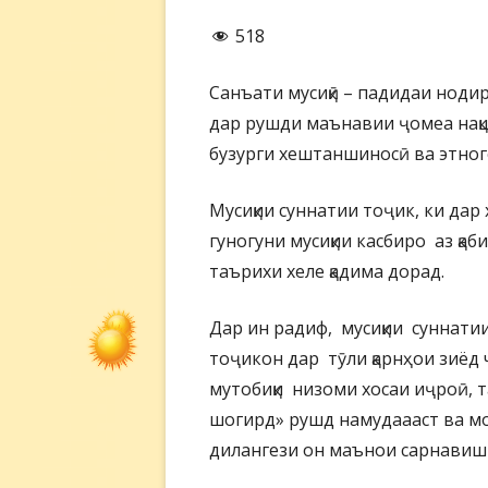
518
Санъати мусиқӣ – падидаи нод
дар рушди маънавии ҷомеа нақш
бузурги хештаншиносӣ ва этног
Мусиқии суннатии тоҷик, ки дар
гуногуни мусиқии касбиро аз қа
таърихи хеле қадима дорад.
Дар ин радиф, мусиқии суннати
тоҷикон дар тӯли қарнҳои зиёд 
мутобиқи низоми хосаи иҷроӣ, 
шогирд» рушд намудаааст ва мо
дилангези он маънои сарнавиш