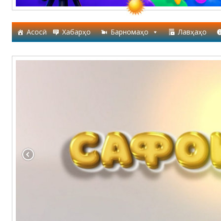
Асосӣ
Хабарҳо
Барномаҳо
Лавҳаҳо