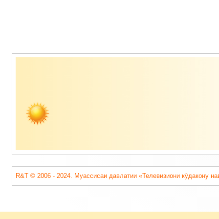
Содержимое
подвала
R&T © 2006 - 2024. Муассисаи давлатии «Телевизиони кӯдакону на