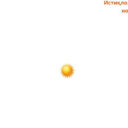
по
Истиқло
н
записям