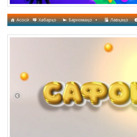
Асосӣ
Хабарҳо
Барномаҳо
Лавҳаҳо