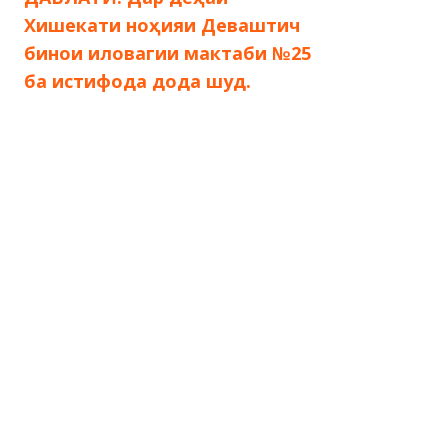
по
Хишекати ноҳияи Деваштич
бинои иловагии мактаби №25
записям
ба истифода дода шуд.