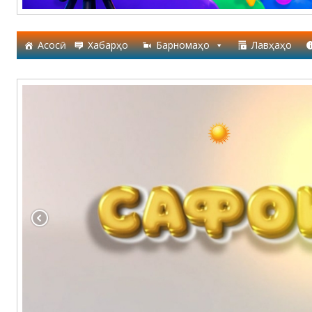
Асосӣ
Хабарҳо
Барномаҳо
Лавҳаҳо