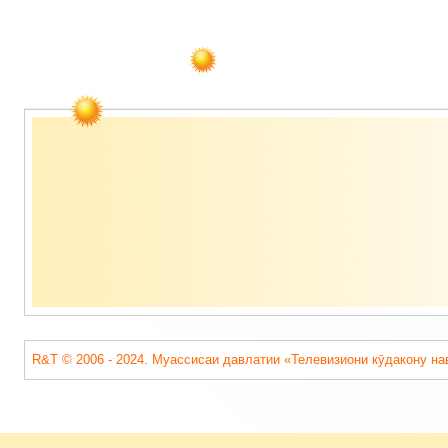
Содержимое
подвала
R&T © 2006 - 2024. Муассисаи давлатии «Телевизиони кӯдакону на