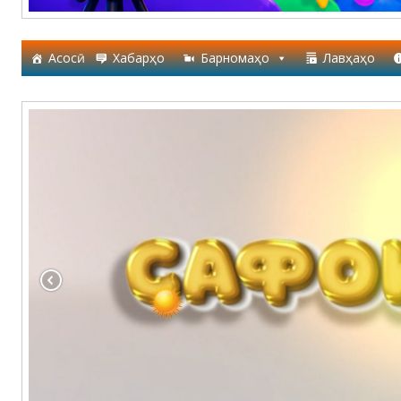
Асосӣ
Хабарҳо
Барномаҳо
Лавҳаҳо