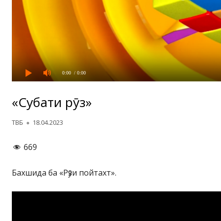
0:00
/ 0:00
«Суҳбати рӯз»
Автор
Опубликовано
ТВБ
18.04.2023
669
Бахшида ба «Рӯзи пойтахт».