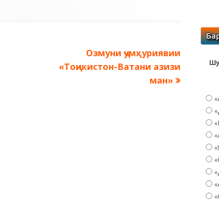
Следующая
Озмуни ҷумҳуриявии
Шу
запись:
«Тоҷикистон-Ватани азизи
ман»
«
«
«
«
«
«
«
«
«