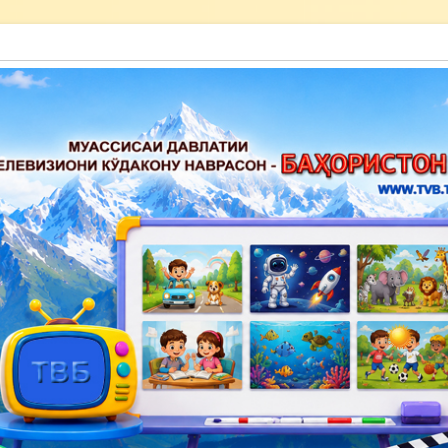
акону наврасон — Баҳористон»