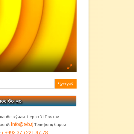
авная
ковая
лонка
шанбе, кӯчаи Шероз 31 Почтаи
тронӣ:
info@tvb.tj
Телефонҳо барои
:
( +992 37 ) 221-97-78