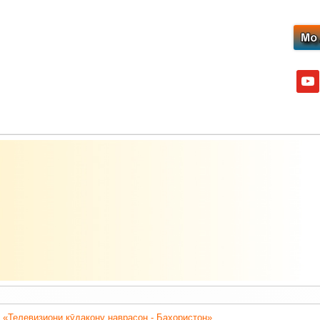
yout
 «Телевизиони кӯдакону наврасон - Баҳористон».