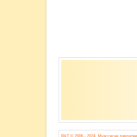
Содержимое
подвала
R&T © 2006 - 2024. Муассисаи давлатии