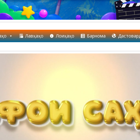
аҳо
Лавҳаҳо
Лоиҳаҳо
Барнома
Дастовар