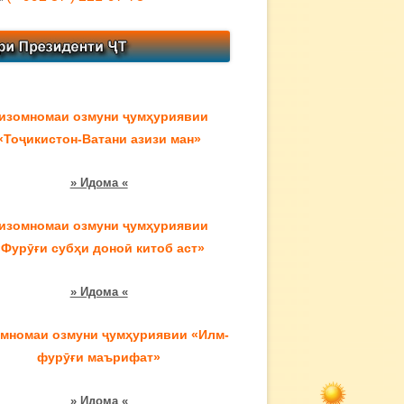
изомномаи озмуни ҷумҳуриявии
«Тоҷикистон-Ватани азизи ман»
» Идома «
изомномаи озмуни ҷумҳуриявии
«Фурӯғи субҳи доноӣ китоб аст»
» Идома «
мномаи озмуни ҷумҳуриявии «Илм-
фурӯғи маърифат»
» Идома «