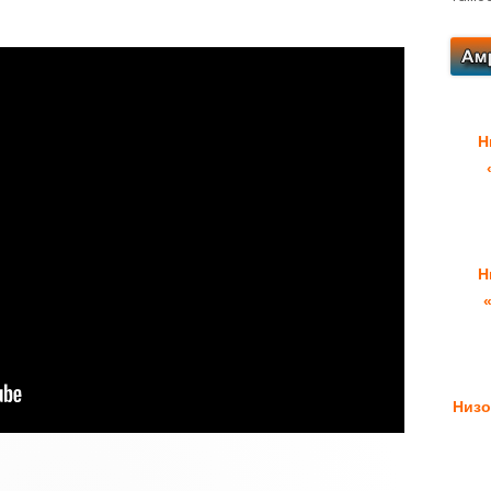
Н
Н
Низо