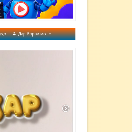
дҳо
Дар бораи мо