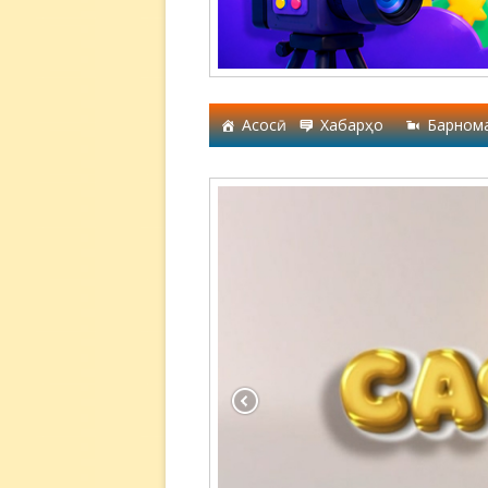
Асосӣ
Хабарҳо
Барном