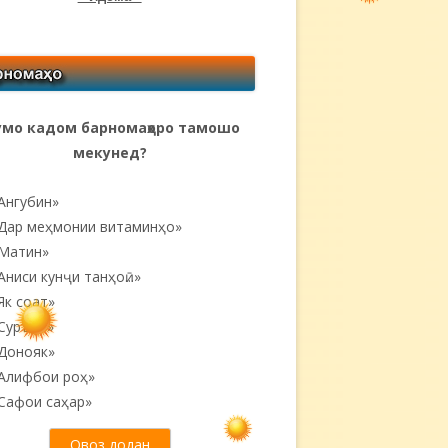
мо кадом барномаҳоро тамошо
мекунед?
Ангубин»
Дар меҳмонии витаминҳо»
Матин»
Аниси кунҷи танҳоӣ...»
Як соат»
Суръат»
Донояк»
Алифбои роҳ»
Сафои саҳар»