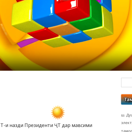
Гл
бо
ко
ш. Ду
элек
Т-и назди Президенти ҶТ дар мавсими
тамос