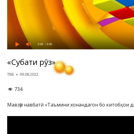
0:00
/ 0:00
«Суҳбати рӯз»
Автор
Опубликовано
ТВБ
09.08.2022
734
Мавзӯи навбатӣ «Таъмини хонандагон бо китобҳои д