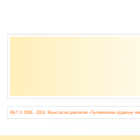
Содержимое
подвала
R&T © 2006 - 2024. Муассисаи давлатии «Телевизиони кӯдакону на