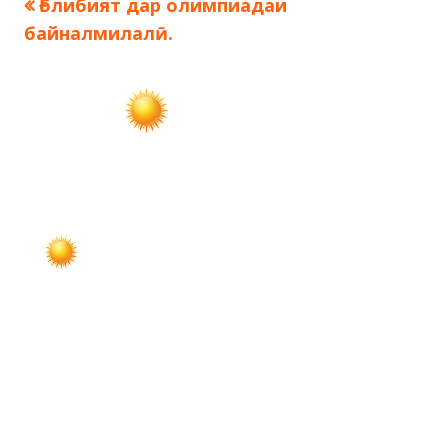
Предыдущая
Ғолибият дар олимпиадаи
Навигация
запись:
байналмилалӣ.
по
записям