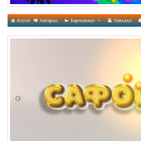
Асосӣ
Хабарҳо
Барномаҳо
Лавҳаҳо