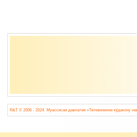
Содержимое
подвала
R&T © 2006 - 2024. Муассисаи давлатии «Телевизиони кӯдакону на