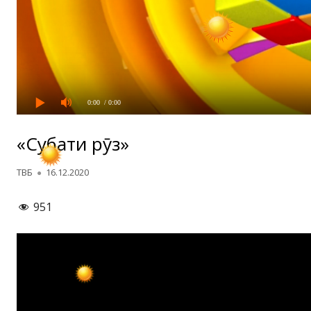
0:00
/ 0:00
«Суҳбати рӯз»
Автор
Опубликовано
ТВБ
16.12.2020
951