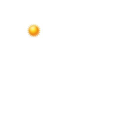
по
записям