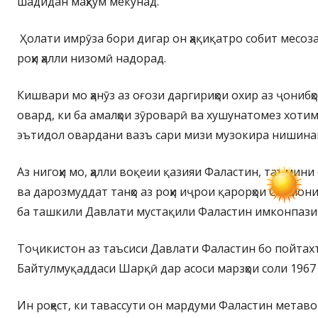
шадидан маҳкум мекунад.
Ҳолати имрӯза бори дигар он ҳақиқатро собит месоза
роҳи ҳалли низомӣ надорад.
Кишвари мо ҳанӯз аз оғози даргириҳои охир аз ҷонибҳ
овард, ки ба амалҳои зӯроварӣ ва хушунатомез хотим
эътидол овардани вазъ сари мизи музокира нишина
Аз нигоҳи мо, ҳалли воқеии қазияи Фаластин, таъмини
ва дарозмуддат танҳо аз роҳи иҷрои қарорҳои Созмон
ба ташкили Давлати мустақили Фаластин имконпази
Тоҷикистон аз таъсиси Давлати Фаластин бо пойтахт
Байтулмуқаддаси Шарқӣ дар асоси марзҳои соли 1967
Ин роҳест, ки тавассути он мардуми Фаластин метаво