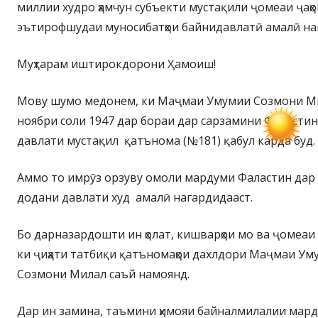
миллии худро ҳамчун субъекти мустақили ҷомеаи ҷаҳон
эътирофшудаи муносибатҳои байнидавлатӣ амалӣ на
Муҳтарам иштирокдорони Ҳамоиш!
Мову шумо медонем, ки Маҷмаи Умумии Созмони Ми
ноябри соли 1947 дар бораи дар сарзамини Фаластин
давлати мустақил қатънома (№181) қабул карда буд.
Аммо то имрӯз орзуву омоли мардуми Фаластин дар
додани давлати худ амалӣ нагардидааст.
Бо дарназардошти ин ҳолат, кишварҳои мо ва ҷомеаи
ки ҷиҳати татбиқи қатъномаҳои дахлдори Маҷмаи У
Созмони Милал саъй намоянд.
Дар ин замина, таъмини ҳимояи байналмилалии мар