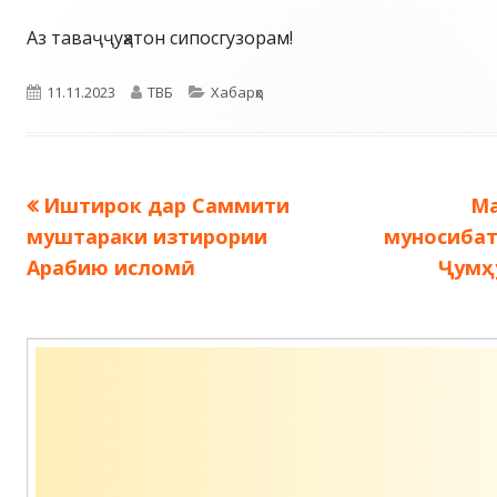
Аз таваҷҷуҳатон сипосгузорам!
Опубликовано
Автор
Рубрики
11.11.2023
ТВБ
Хабарҳо
Предыдущая
С
Иштирок дар Саммити
Ма
Навигация
запись:
за
муштараки изтирории
муносибат
по
Арабию исломӣ.
Ҷумҳ
записям
Содержимое
подвала