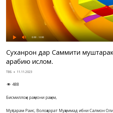
0:00
/ 0:00
Суханронӣ дар Саммити муштара
арабию исломӣ.
Автор
Опубликовано
ТВБ
11.11.2023
488
Бисмиллоҳи раҳмони раҳим,
Муҳтарам Раис, Волоҳазрат Муҳаммад ибни Салмон Оли 