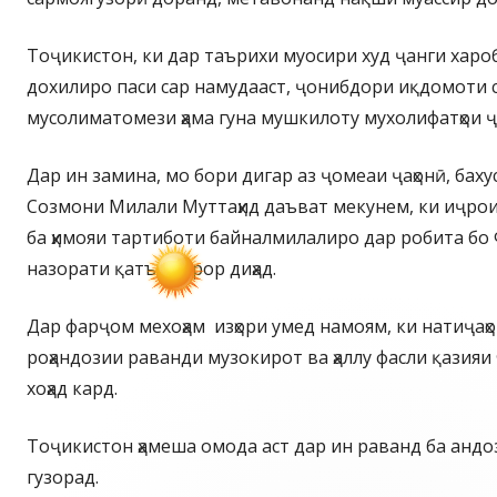
Тоҷикистон, ки дар таърихи муосири худ ҷанги харо
дохилиро паси сар намудааст, ҷонибдори иқдомоти су
мусолиматомези ҳама гуна мушкилоту мухолифатҳои ҷ
Дар ин замина, мо бори дигар аз ҷомеаи ҷаҳонӣ, бах
Созмони Милали Муттаҳид даъват мекунем, ки иҷрои у
ба ҳимояи тартиботи байналмилалиро дар робита бо 
назорати қатъӣ қарор диҳад.
Дар фарҷом мехоҳам изҳори умед намоям, ки натиҷаҳ
роҳандозии раванди музокирот ва ҳаллу фасли қазия
хоҳад кард.
Тоҷикистон ҳамеша омода аст дар ин раванд ба андо
гузорад.