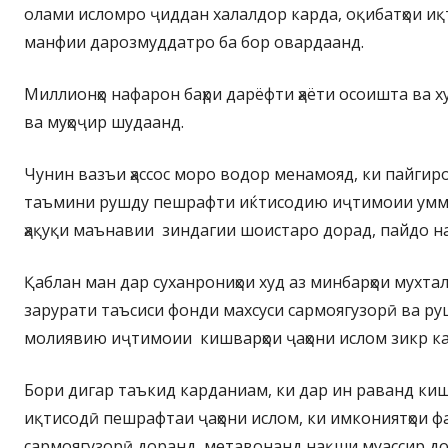
олами исломро ҷиддан халалдор карда, оқибатҳои и
манфии дарозмуддатро ба бор овардаанд.
Миллионҳо нафарон баҳри дарёфти ҳаёти осоишта ва х
ва муҳоҷир шудаанд.
Чунин вазъи ҳассос моро водор менамояд, ки пайги
таъмини рушду пешрафти иќтисодию иҷтимоии умма
ҳақуқи маънавии зиндагии шоистаро дорад, пайдо н
Қаблан ман дар суханрониҳои худ аз минбарҳои мухта
зарурати таъсиси фонди махсуси сармоягузорӣ ва р
молиявию иҷтимоии кишварҳои ҷаҳони ислом зикр ка
Бори дигар таъкид карданиам, ки дар ин раванд кишв
иқтисодӣ пешрафтаи ҷаҳони ислом, ки имкониятҳои 
сармоягузорӣ доранд, метавонанд нақши муассир 