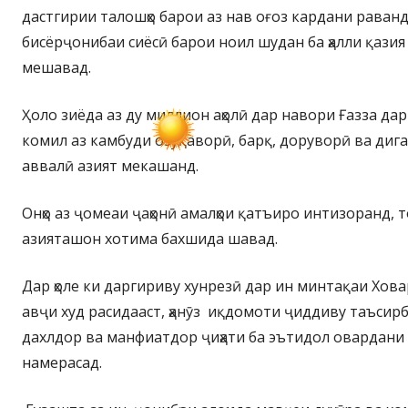
дастгирии талошҳо барои аз нав оғоз кардани раван
бисёрҷонибаи сиёсӣ барои ноил шудан ба ҳалли қазия
мешавад.
Ҳоло зиёда аз ду миллион аҳолӣ дар навори Ғазза да
комил аз камбуди озуқаворӣ, барқ, доруворӣ ва диг
аввалӣ азият мекашанд.
Онҳо аз ҷомеаи ҷаҳонӣ амалҳои қатъиро интизоранд, 
азияташон хотима бахшида шавад.
Дар ҳоле ки даргириву хунрезӣ дар ин минтақаи Хов
авҷи худ расидааст, ҳанӯз иқдомоти ҷиддиву таъсир
дахлдор ва манфиатдор ҷиҳати ба эътидол овардани 
намерасад.