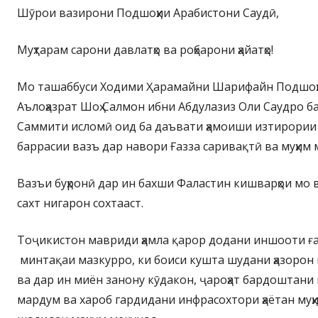
Шӯрои вазирони Подшоҳии Арабистони Саудӣ,
Муҳтарам сарони давлатҳо ва роҳбарони ҳайатҳо!
Мо ташаббуси Ходими Ҳарамайни Шарифайн Подшоҳи
Аълоҳазрат Шоҳ Салмон ибни Абдулазиз Оли Саудро ба
Саммити исломӣ оид ба даъвати ҳамоиши изтирории 
баррасии вазъ дар навори Ғазза саривақтӣ ва муҳим
Вазъи буҳронӣ дар ин бахши Фаластин кишварҳои мо 
сахт нигарон сохтааст.
Тоҷикистон мавриди ҳамла қарор додани иншооти 
минтақаи мазкурро, ки боиси кушта шудани ҳазорон 
ва дар ин миён занону кӯдакон, ҷароҳат бардоштан
мардум ва хароб гардидани инфрасохтори ҳаётан муҳи