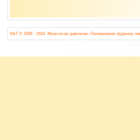
R&T © 2006 - 2024. Муассисаи давлатии «Телевизиони кӯдакону на