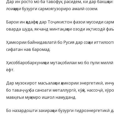
Дар ин росто мо ба тавофуқ расидем, ки дар бахшҳо
лоиҳаҳои бузурги сармоягузориро амалӣ созем.
Барои ин ҳадафҳо дар Тоҷикистон фазои мусоиди сар
оварда шуда, якчанд минтақаҳои озоди иқтисодӣ фаъ
Ҳамкории байнидавлатӣ бо Русия дар соҳаи иттилооти
сифатан нав баромад.
Ҳисоббаробаркуниҳои мутақобилаи мо бо пули миллӣ
ёфт.
Дар музокирот масъалаҳои ҳамкории энергетикӣ, инч
бо таваҷҷуҳ ба саноати металлургӣ, кӯҳӣ, нассоҷӣ, хӯ
мавқеъи муҳимро ишғол намуданд.
Бо назардошти захираҳои бузурги гидроэнергетикӣ 