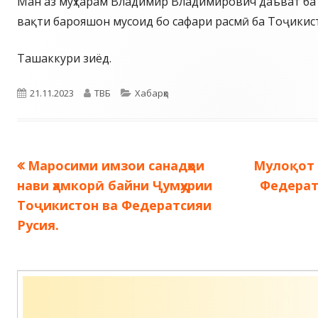
Ман аз муҳтарам Владимир Владимирович даъват ба 
вақти барояшон мусоид бо сафари расмӣ ба Тоҷикис
Ташаккури зиёд.
Опубликовано
Автор
Рубрики
21.11.2023
ТВБ
Хабарҳо
Предыдущая
Следующ
Маросими имзои санадҳои
Мулоқот 
Навигация
запись:
запись:
нави ҳамкорӣ байни Ҷумҳурии
Федерат
по
Тоҷикистон ва Федератсияи
Русия.
записям
Содержимое
подвала