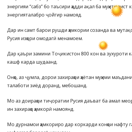
энергияи “сабз” бо таъсири ҳадди ақал ба муҳити зист 
энергияталабро ҷойгир намояд.
Дар ин самт барои рушди ҳамкории созанда ва мутақ
Русия изҳори омодагӣ менамоем.
Дар қаъри замини Тоҷикистон 800 кон ва зухуроти 
кашф карда шудаанд.
Онҳо, аз ҷумла, дорои захираҳои ҳаётан муҳими маъдан
талаботи зиёд доранд, мебошанд.
Мо аз доираҳои тиҷоратии Русия даъват ба амал мео
ин захираҳо ҳамкорӣ намоянд.
Мо дурнамои ҳамкориро дар коркарди конҳои нафту 