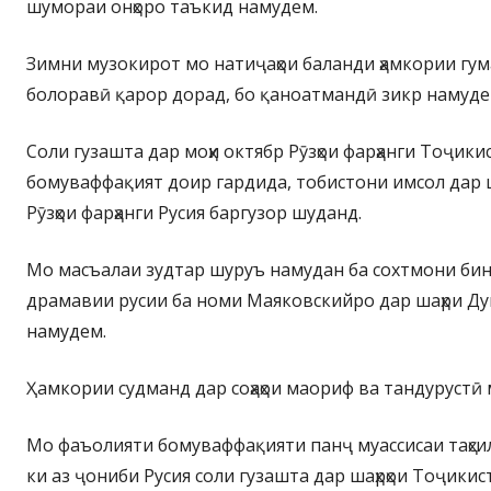
шумораи онҳоро таъкид намудем.
Зимни музокирот мо натиҷаҳои баланди ҳамкории гум
болоравӣ қарор дорад, бо қаноатмандӣ зикр намуде
Соли гузашта дар моҳи октябр Рӯзҳои фарҳанги Тоҷики
бомуваффақият доир гардида, тобистони имсол дар 
Рӯзҳои фарҳанги Русия баргузор шуданд.
Мо масъалаи зудтар шуруъ намудан ба сохтмони би
драмавии русии ба номи Маяковскийро дар шаҳри Д
намудем.
Ҳамкории судманд дар соҳаҳои маориф ва тандурустӣ 
Мо фаъолияти бомуваффақияти панҷ муассисаи таҳси
ки аз ҷониби Русия соли гузашта дар шаҳрҳои Тоҷикис