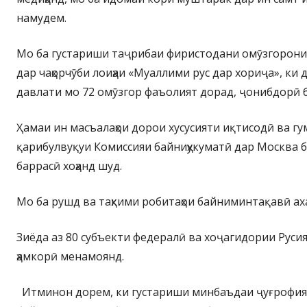
намудем.
Мо ба густариши таҷрибаи фиристодани омӯзгорони
дар чаҳорчӯби лоиҳаи «Муаллими рус дар хориҷа», ки 
давлати мо 72 омӯзгор фаъолият дорад, ҷонибдорӣ 
Ҳамаи ин масъалаҳои дорои хусусияти иқтисодӣ ва г
қарибулвуқуи Комиссияи байниҳукуматӣ дар Москва б
баррасӣ хоҳанд шуд.
Мо ба рушд ва таҳкими робитаҳои байниминтақавӣ аха
Зиёда аз 80 субъекти федералӣ ва хоҷагидории Руси
ҳамкорӣ менамоянд.
Итминон дорем, ки густариши минбаъдаи ҷуғрофия