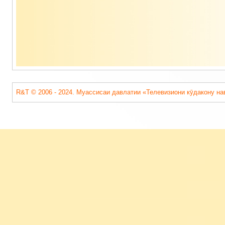
R&T © 2006 - 2024. Муассисаи давлатии «Телевизиони кӯдакону на