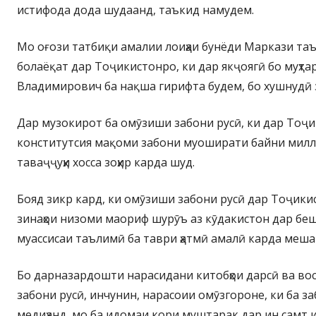
истифода дода шудаанд, таъкид намудем.
Мо оғози татбиқи амалии лоиҳаи бунёди Маркази та
болаёқат дар Тоҷикистонро, ки дар якҷоягӣ бо муҳт
Владимирович ба нақша гирифта будем, бо хушнудӣ 
Дар музокирот ба омӯзиши забони русӣ, ки дар Тоҷи
конститутсия мақоми забони муоширати байни милла
таваҷҷуҳи хосса зоҳир карда шуд.
Бояд зикр кард, ки омӯзиши забони русӣ дар Тоҷик
зинаҳои низоми маориф шурӯъ аз кӯдакистон дар беш а
муассисаи таълимӣ ба таври ҳатмӣ амалӣ карда меша
Бо дарназардошти нарасидани китобҳои дарсӣ ва вос
забони русӣ, инчунин, нарасоии омӯзгороне, ки ба з
медиҳанд, мо ба идомаи кори муштарак дар ин самт и