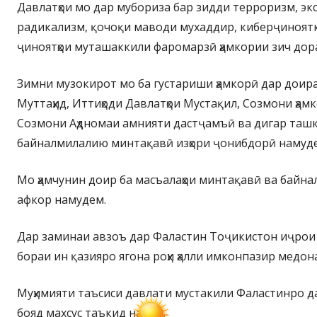
Давлатҳои мо дар мубориза бар зидди терроризм, экс
радикализм, қочоқи маводи мухаддир, киберҷиноятк
ҷиноятҳои муташаккили фаромарзӣ ҳамкории зич дор
Зимни музокирот мо ба густариши ҳамкорӣ дар дои
Муттаҳид, Иттиҳоди Давлатҳои Мустақил, Созмони ҳам
Созмони Аҳдномаи амнияти дастҷамъӣ ва дигар ташк
байналмилалию минтақавӣ изҳори ҷонибдорӣ намуд
Мо ҳамчунин доир ба масъалаҳои минтақавӣ ва байн
афкор намудем.
Дар заминаи авзоъ дар Фаластин Тоҷикистон иҷрои
бораи ин қазияро ягона роҳи ҳалли имконпазир медон
Муҳимияти таъсиси давлати мустакили Фаластинро дар
бояд махсус таъкид намуд.