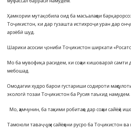
муфассал баррасӣ намудем.
Ҳамкории мутақобила оид ба масъалаҳои барқарорсо
Тоҷикистон, ки дар гузашта истихроҷи уран дар онҷо
арзёбӣ шуд.
Шарики асосии ҷониби Тоҷикистон ширкати «Росат
Мо ба мувофиқа расидем, ки соҳаи кишоварзӣ самти
мебошад.
Омодагии худро барои густариши содироти маҳсулоти
экологӣ тозаи Тоҷикистон ба Русия таъкид намудем.
Мо, ҳамчунин, ба таҳкими робитаҳо дар соҳаи сайёҳӣ и
Тамоюли таваҷҷуҳи сайёҳони русро ба Тоҷикистон в