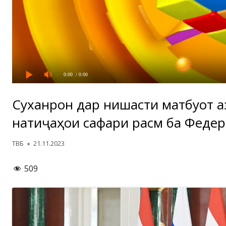
0:00
/ 0:00
Суханронӣ дар нишасти матбуотӣ а
натиҷаҳои сафари расмӣ ба Федер
Автор
Опубликовано
ТВБ
21.11.2023
509