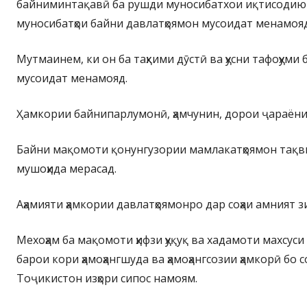
байниминтақавӣ ба рушди муносибатхои иқтисодию 
муносибатҳои байни давлатҳоямон мусоидат менамояд
Мутмаинем, ки он ба таҳкими дӯстӣ ва ҳусни тафоҳуми 
мусоидат менамояд.
Ҳамкории байнипарлумонӣ, ҳамчунин, дорои ҷараёни
Байни мақомоти қонунгузории мамлакатҳоямон тақви
мушоҳида мерасад.
Аҳамияти ҳамкории давлатҳоямонро дар соҳаи амният 
Мехоҳам ба мақомоти ҳифзи ҳуқуқ ва хадамоти махсус
барои кори ҳамоҳангшуда ва ҳамоҳангсозии ҳамкорӣ бо 
Тоҷикистон изҳори сипос намоям.