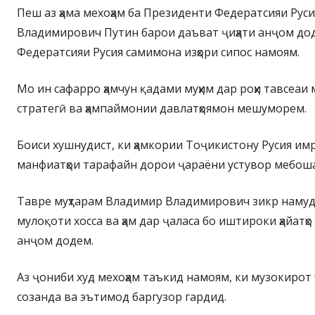
Пеш аз ҳама мехоҳам ба Президенти Федератсияи Рус
Владимирович Путин барои даъват ҷиҳати анҷом дод
Федератсияи Русия самимона изҳори сипос намоям.
Мо ин сафарро ҳамчун қадами муҳим дар роҳи тавсеа
стратегӣ ва ҳампаймонии давлатҳоямон мешуморем.
Боиси хушнудист, ки ҳамкории Тоҷикистону Русия имр
манфиатҳои тарафайн дорои ҷараёни устувор мебош
Тавре муҳтарам Владимир Владимирович зикр намуда
мулоқоти хосса ва ҳам дар ҷаласа бо иштироки ҳайатҳ
анҷом додем.
Аз ҷониби худ мехоҳам таъкид намоям, ки музокирот
созанда ва эътимод баргузор гардид.