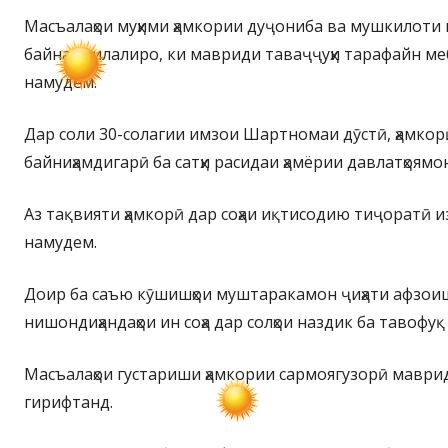
Масъалаҳои муҳими ҳамкории дуҷониба ва мушкилоти
байналмилалиро, ки мавриди таваҷҷуҳи тарафайн ме
намудем.
Дар соли 30-солагии имзои Шартномаи дӯстӣ, ҳамкор
байниҳамдигарӣ ба сатҳи расидаи ҳамёрии давлатҳоямо
Аз тақвияти ҳамкорӣ дар соҳаи иқтисодию тиҷоратӣ 
намудем.
Доир ба саъю кӯшишҳои муштаракамон ҷиҳати афзои
нишондиҳандаҳои ин соҳа дар солҳои наздик ба тавофуқ
Масъалаҳои густариши ҳамкории сармоягузорӣ маври
гирифтанд.