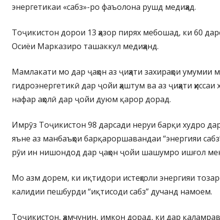
энергетикаи «сабз»-ро фаъолона рушд медиҳад.
Тоҷикистон дорои 13 ҳазор пирях мебошад, ки 60 дар
Осиёи Марказиро ташаккул медиҳанд.
Мамлакати мо дар ҷаҳон аз ҷиҳати захираҳои умумии 
гидроэнергетикӣ дар ҷойи ҳаштум ва аз ҷиҳати ҳиссаи х
нафар аҳолӣ дар ҷойи дуюм қарор дорад.
Имрӯз Тоҷикистон 98 дарсади неруи барқи худро дар 
яъне аз манбаъҳои барқароршавандаи “энергияи сабз” 
рӯи ин нишондод дар ҷаҳон ҷойи шашумро ишғол ме
Мо азм дорем, ки иқтидори истеҳсоли энергияи тозар
калидии пешбурди “иқтисоди сабз” дучанд намоем.
Тоҷикистон, ҳамчунин, имкон дорад, ки дар қаламрав