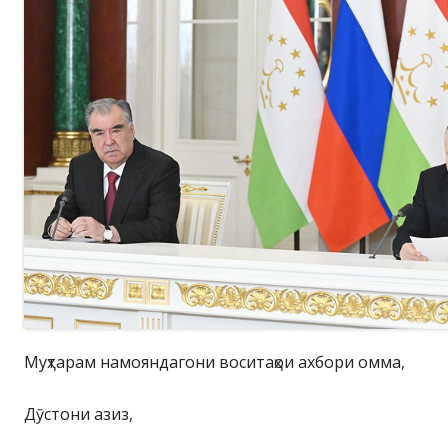
Муҳтарам намояндагони воситаҳои ахбори омма,
Дӯстони азиз,