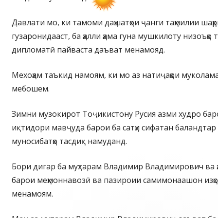
Давлати мо, ки тамоми даҳшатҳои ҷанги таҳмилии шаҳ
гузаронидааст, ба ҳалли ҳама гуна мушкилоту низоъҳо та
дипломатӣ пайваста даъват менамояд.
Мехоҳам таъкид намоям, ки мо аз натиҷаҳои мукола
мебошем.
Зимни музокирот Тоҷикистону Русия азми худро ба
иқтидори мавҷуда барои ба сатҳи сифатан баландта
муносибатҳо тасдиқ намуданд.
Бори дигар ба муҳтарам Владимир Владимирович ва ҳ
барои меҳмоннавозӣ ва пазироии самимонаашон изҳ
менамоям.