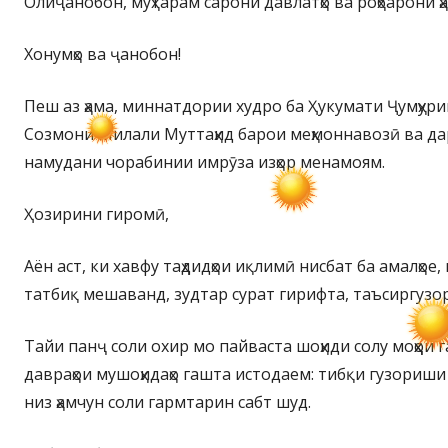
Олиҷанобон, муҳтарам сарони давлатҳо ва роҳбарони ҳа
Хонумҳо ва ҷанобон!
Пеш аз ҳама, миннатдории худро ба Ҳукумати Ҷумҳур
Созмони Милали Муттаҳид барои меҳмоннавозӣ ва дар
намудани чорабинии имрӯза изҳор менамоям.
Ҳозирини гиромӣ,
Аён аст, ки хавфу таҳдидҳои иқлимӣ нисбат ба амалҳое,
татбиқ мешаванд, зудтар сурат гирифта, таъсиргузо
Тайи панҷ соли охир мо пайваста шоҳиди солу моҳҳои
давраҳои мушоҳидаҳо гашта истодаем: тибқи гузориш
низ ҳамчун соли гармтарин сабт шуд.