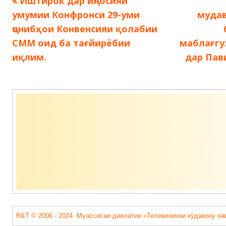
Предыдущая
Иштирок дар иҷлосияи
Навигация
запись:
умумии Конфронси 29-уми
мудав
по
ҷонибҳои Конвенсияи қолабии
СММ оид ба тағйирёбии
маблағгу
записям
иқлим.
дар Пав
Содержимое
подвала
R&T © 2006 - 2024. Муассисаи давлатии «Телевизиони кӯдакону на