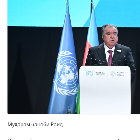
Муҳтарам ҷаноби Раис,