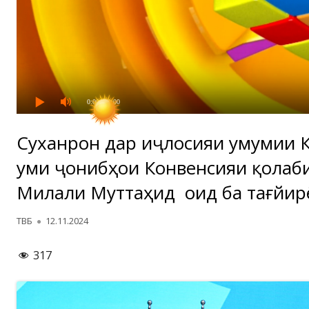
0:00
/ 0:00
Суханронӣ дар иҷлосияи умумии 
уми ҷонибҳои Конвенсияи қолаб
Милали Муттаҳид оид ба тағйир
Автор
Опубликовано
ТВБ
12.11.2024
317