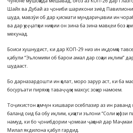
Чуноне мушоҳида мешавад, оғоз аз КОП-26 дар Глазг
Шайх ва Дубай аз ҷониби шарикони зиёд Павилиони
шуда, мавзӯи об дар қисмати мундариҷавии ин чора
ва дар ҳуҷҷатҳои ниҳоии он зина ба зина мавқеи боз ҳ
мекунад.
Боиси хушнудист, ки дар КОП-29 низ ин иқдомҳо тавсе
қабули “Эъломияи об барои амал дар соҳаи иқлим” да
шудааст.
Бо дарназардошти ин ҳолат, моро зарур аст, ки ба м
босуръати пиряхҳо таваҷҷуҳи махсус зоҳир намоем.
Тоҷикистон ҳамчун кишвари осебпазир аз ин раванд в
баланд оид ба обу иқлим, қиҳати эълони “Соли ҳифзи п
намуд, ки бо ҷонибдории ҷомеаи ҷаҳонӣ дар Маҷма
Милал якдилона қабул гардид.