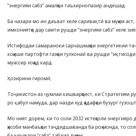
“энергияи сабз” амалҳои таъхирнопазир андешад.
Ба назари мо ин даъват хеле саривақтӣ ва муҳим аст,
имкониятҳо дар самти рушди “энергияи сабз” хеле зиё
Истифодаи самараноки сарчашмаҳои энергетикии т
коҳиши партофти газҳои гулхонаӣ ва рушди “иқтисоди
муассир хоҳад кард.
Ҳозирини гиромӣ,
Тоҷикистон аз ҷумлаи кишварҳоест, ки Стратегияи ру
ро қабул намуда, дар назди худ ҳадафҳои бузург гузошт
Мо ният дорем, ки то соли 2032 истеҳсоли энергияро
ҳисоби манбаъҳои таҷдидшаванда ба роҳ монда, то со
ба кишвари “сабз” табдил диҳем.