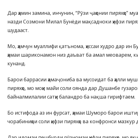
Дар ҳамин замина, инчунин, “Рӯзи ҷаҳонии пиряхҳо” му
назди Созмони Милал Бунёди мақсадноки ҳифзи пирях
шудааст.
Мо, ҳамчун муаллифи қатънома, ҳиссаи худро дар ин Б
ҳамаи шариконамон низ даъват ба амал меоварем, к
кунанд.
Барои баррасии ҳамаҷониба ва мусоидат ба ҳалли м
пиряхҳо, мо моҳи майи соли оянда дар Душанбе гуза
байналмилалии сатҳи баландро ба нақша гирифтаем.
Бо истифода аз ин фурсат, ҳамаи Шуморо барои ишт
чорабиниҳои соли ҳифзи пиряхҳо ва конфронси мазкур
Дар идомаи пешбурди рӯзномаи ҳифзи пиряхҳо, мо як