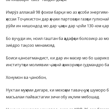
Имрӯз аллакай 98 фоизи барқи мо аз ҳисоби энергияи 
ҳиссаи Тоҷикистон дар ҳаҷми партовҳои газҳои гулхон
рӯйи ин нишондод мо дар ҷаҳон дар ҷойи 130-юм қа
Бо вуҷуди ин, ноил гаштан ба ҳадафҳои болозикр аз м
зиёдро тақозо менамояд.
Боиси қаноатмандист, ки дар ин масир мо бо шарико
институтҳои молиявии ҷаҳонӣ ҳамкориҳои судмандро ба
Хонумон ва ҷанобон,
Нуктаи муҳими дигаре, ки мехоҳам таваҷҷуҳи шуморо 
масъалаи пайвастагии зичи обу иқлим мебошад.