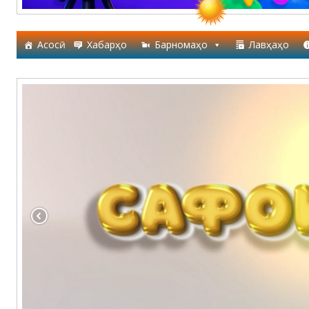
Асосӣ
Хабарҳо
Барномаҳо
Лавҳаҳо