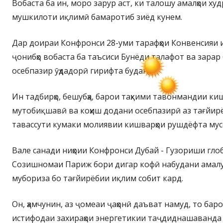
Вобаста ба ин, моро зарур аст, ки талошу амалҳои худр
мушкилоти иқлимӣ бамаротиб зиёд кунем.
Дар доираи Конфронси 28-уми тарафҳои Конвенсияи 
ҷонибҳо вобаста ба таъсиси Бунёди талафот ва зарар
осебпазир ӯҳдадорӣ гирифта буданд.
Ин тадбирҳо, бешубҳа, барои таҳкими тавонмандии ки
мутобиқшавӣ ва коҳиш додани осебпазирӣ аз тағйирё
тавассути кумаки молиявии кишварҳои рушдёфта му
Вале санади ниҳоии Конфронси Дубай - Гузориши гло
Созишномаи Париж бори дигар кофӣ набудани амалу
мубориза бо тағйирёбии иқлим собит кард.
Он, ҳамчунин, аз ҷомеаи ҷаҳонӣ даъват намуд, то баро
истифодаи захираҳои энергетикии таҷдиднашаванда 