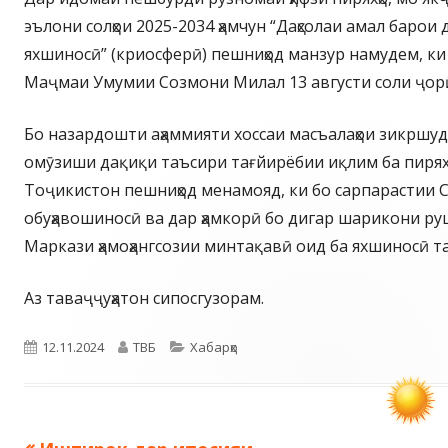
эълони солҳои 2025-2034 ҳамчун “Даҳсолаи амал барои 
яхшиносӣ” (криосферӣ) пешниҳод манзур намудем, ки
Маҷмаи Умумии Созмони Милал 13 августи соли ҷор
Бо назардошти аҳаммияти хоссаи масъалаҳои зикршуд
омӯзиши дақиқи таъсири тағйирёбии иқлим ба пирях
Тоҷикистон пешниҳод менамояд, ки бо сарпарастии 
обуҳавошиносӣ ва дар ҳамкорӣ бо дигар шарикони ру
Маркази ҳамоҳангсозии минтақавӣ оид ба яхшиносӣ т
Аз таваҷҷуҳатон сипосгузорам.
Опубликовано
Автор
Рубрики
12.11.2024
ТВБ
Хабарҳо