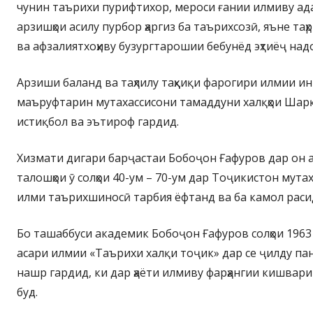
чунин таърихи пурифтихор, мероси ғании илмиву ад
арзишҳои асилу пурбор ҳаргиз ба таърихсозӣ, яъне таҳ
ва афзалиятхоҳиву бузургтарошии бебунёд эҳтиёҷ над
Арзиши баланд ва таҳлилу таҳқиқи фарогири илмии ин
маъруфтарин мутахассисони тамаддуни халқҳои Шарқ
истиқбол ва эътироф гардид.
Хизмати дигари барҷастаи Бобоҷон Ғафуров дар он ас
талошҳои ӯ солҳои 40-ум – 70-ум дар Тоҷикистон мут
илми таърихшиносӣ тарбия ёфтанд ва ба камол раси
Бо ташаббуси академик Бобоҷон Ғафуров солҳои 1963
асари илмии «Таърихи халқи тоҷик» дар се ҷилду па
нашр гардид, ки дар ҳаёти илмиву фарҳангии кишвар
буд.