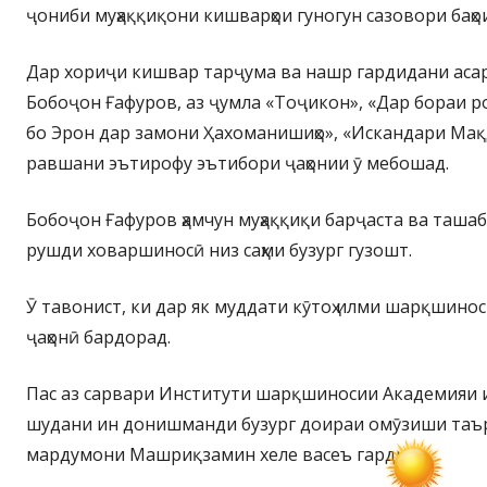
ҷониби муҳаққиқони кишварҳои гуногун сазовори баҳо
Дар хориҷи кишвар тарҷума ва нашр гардидани аса
Бобоҷон Ғафуров, аз ҷумла «Тоҷикон», «Дар бораи р
бо Эрон дар замони Ҳахоманишиҳо», «Искандари Ма
равшани эътирофу эътибори ҷаҳонии ӯ мебошад.
Бобоҷон Ғафуров ҳамчун муҳаққиқи барҷаста ва таша
рушди ховаршиносӣ низ саҳми бузург гузошт.
Ӯ тавонист, ки дар як муддати кӯтоҳ илми шарқшинос
ҷаҳонӣ бардорад.
Пас аз сарвари Институти шарқшиносии Академияи 
шудани ин донишманди бузург доираи омӯзиши таър
мардумони Машриқзамин хеле васеъ гардид.