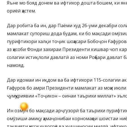
Яъне мо бояд донем ва ифтихор дошта бошем, ки яке
ориёӣ ҳастем.
Дар робита ба ин, дар Паёми худ 26-уми декабри сол
мамлакат супориш дода будам, ки бо мақсади омӯз
пурифтихори халқи тоҷик шоҳасари Бобоҷон Ғафуров
аз ҳисоби Фонди захираи Президенти кишвар чоп кар
солагии истиқлоли давлатӣ аз номи Роҳбари давлат ба
намояд.
Дар идомаи ин иқдом ва ба ифтихори 115-солагии а
Ғафуров бо амри Президенти мамлакат аз моҳи июли
ҷумҳуриявии «Тоҷикон – оинаи таърихи миллат» эъло
Ин озмун бо мақсади арҷгузорӣ ба таърихи пурифти
омӯзиши амиқу ҳамаҷонибаи корномаҳои шоистаи ниё
тақвияти ҳисси худогоҳӣ ва худшиносии миллӣ, ифтих