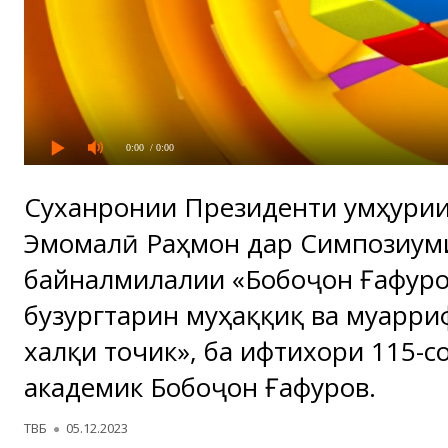
0:00
/ 0:00
Суханронии Президенти Ҷумҳури
Эмомалӣ Раҳмон дар Симпозиум
байналмилалии «Бобоҷон Ғафуро
бузургтарин муҳаққиқ ва муарри
халқи точик», ба ифтихори 115-с
академик Бобоҷон Ғафуров.
Автор
Опубликовано
ТВБ
05.12.2023