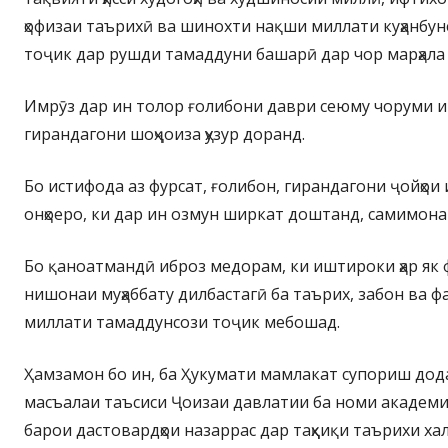
ҳофизаи таърихӣ ва шинохти нақши миллати куҳанбун
тоҷик дар рушди тамаддуни башарӣ дар чор марҳала 
Имрӯз дар ин толор ғолибони даври сеюму чоруми и
гирандагони шоҳҷоиза ҳузур доранд.
Бо истифода аз фурсат, ғолибон, гирандагони ҷойҳои 
онҳоеро, ки дар ин озмун ширкат доштанд, самимона
Бо қаноатмандӣ иброз медорам, ки иштироки ҳар як 
нишонаи муҳаббату дилбастагӣ ба таърих, забон ва ф
миллати тамаддунсози тоҷик мебошад.
Ҳамзамон бо ин, ба Ҳукумати мамлакат супориш дод
масъалаи таъсиси Ҷоизаи давлатии ба номи академ
барои дастовардҳои назаррас дар таҳқиқи таърихи ха