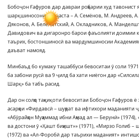
Бобоҷон Ғафуров дар давраи роҳбарии худ тавонист я
шарқшиносони барҷаста – А. Семёнов, М. Андреев, А.
Дяконов, А. Беленитский, А. Окладников, А. Манделшт
Давидович ва дигаронро барои фаъолияти доимии к
таърих, бостоншиносӣ ва мардумшиносии Академияи
даъват намояд.
Минбаъд бо кумаку ташаббуси бевоситаи ӯ соли 1971
ба забони русӣ ва 9 ҷилд ба хати ниёгон дар «Силси
Шарқ» ба табъ расид.
Дар он солҳо таҳқиқоти бевоситаи Бобоҷон Ғафуров ё 
асарҳои «Фирдавсӣ – шуҳрат ва ифтихори маданияти ҷа
«Абӯрайҳон Муҳаммад ибни Аҳмад ал — Берунӣ» (1974),
ва достони ӯ «Ҳашт биҳишт»» (1971), «Мирзо Fолиб –
(1972) ва «Ал-Форобӣ дар таърихи маданият» интишо