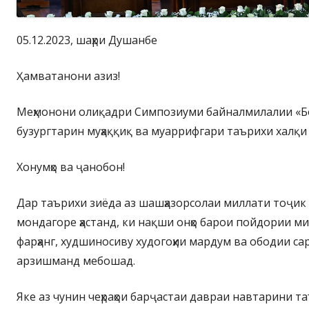
05.12.2023, шаҳри Душанбе
Ҳамватанони азиз!
Меҳмонони олиқадри Симпозиуми байналмилалии «Б
бузургтарин муҳаққиқ ва муаррифгари таърихи халқи
Хонумҳо ва ҷанобон!
Дар таърихи зиёда аз шашҳазорсолаи миллати тоҷик са
мондагоре ҳастанд, ки нақши онҳо барои пойдории м
фарҳанг, худшиносиву худогоҳии мардум ва ободии с
арзишманд мебошад.
Яке аз чунин чеҳраҳои барҷастаи давраи навтарини 