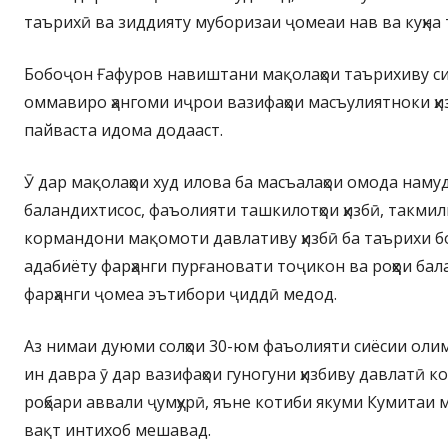
таърихӣ ва зиддияту муборизаи ҷомеаи нав ва куҳна
Бобоҷон Ғафуров навиштани мақолаҳои таърихиву сиё
оммавиро ҳангоми иҷрои вазифаҳои масъулиятноки ҳи
пайваста идома додааст.
Ӯ дар мақолаҳои худ илова ба масъалаҳои омода наму
баландихтисос, фаъолияти ташкилотҳои ҳизбӣ, такмил
кормандони мақомоти давлативу ҳизбӣ ба таърихи б
адабиёту фарҳанги пурғановати тоҷикон ва роҳҳои б
фарҳанги ҷомеа эътибори ҷиддӣ медод.
Аз нимаи дуюми солҳои 30-юм фаъолияти сиёсии олим
ин давра ӯ дар вазифаҳои гуногуни ҳизбиву давлатӣ к
роҳбари аввали ҷумҳурӣ, яъне котиби якуми Кумитаи м
вақт интихоб мешавад.