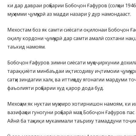
ки дар давраи роҳбарии Бобоҷон Ғафуров (солҳои 1946 
муҳимми ҷумҳурӣ аз мадди назари ӯ дур намондааст.
Мехостам боз як самти сиёсати оқилонаи Бобоҷон Ға
оқилу кордони ҷумҳурӣ дар самти амалӣ сохтани нақ
таъкид намоям.
Бобоҷон Ғафуров зимни сиёсати муҳоҷиркунии дохилӣ,
тараққиёти минбаъдаи иқтисодиву иҷтимоии ҷумҳур
сатҳи зиндагии халқ ва иттиҳоду ягонагии мардуми то
фаъолияти роҳбарии худ қарор дода буд.
Мехоҳам як нуктаи муҳимро хотирнишон намоям, ки и
вазифаҳои гуногуни роҳбарӣ маҳз Бобоҷон Ғафуров пас
Айнӣ ба таҳқиқи мукаммали таъриху тамаддуни тоҷи