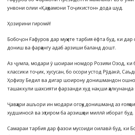
унвони олии «Қаҳрамони Тоҷикистон» дода шуд.
Ҳозирини гиромӣ!
Бобоҷон Ғафуров дар муҳите тарбия ёфта буд, ки дар 
дониш ва фарҳангу адаб арзиши баланд дошт.
Аз ҷумла, модари ӯ шоираи номдор Розияи Озод, ки 
классики тоҷик, хусусан, бо осори устод Рӯдакӣ, Саъ
Ҳофизу Бедил ва дигар шоирону донишмандон ошно
ташаккули шахсияти фарзанди худ нақши ҳалкунанда 
Ҷавҳари ашъори ин модари огоҳу донишманд аз ғояҳои
худшиносӣ ва эҳтиром ба арзишҳои миллӣ иборат буд.
Самараи тарбия дар фазои мусоиди оилавӣ буд, ки 