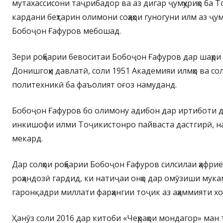
мутахассисони таҷрибадор ва аз дигар ҷумҳуриҳо ба 
кардани беҳтарин олимони соҳаҳои гуногуни илм аз ҷу
Бобоҷон Ғафуров мебошад.
Зери роҳбарии бевоситаи Бобоҷон Ғафуров дар шаҳри
Донишгоҳи давлатӣ, соли 1951 Академияи илмҳо ва с
политехникӣ ба фаъолият оғоз намуданд.
Бобоҷон Ғафуров бо олимону адибон дар иртиботи 
инкишофи илми Тоҷикистонро пайваста дастгирӣ, на
мекард.
Дар солҳои роҳбарии Бобоҷон Ғафуров силсилаи ҳафр
роҳандозӣ гардид, ки натиҷаи онҳо дар омӯзиши мук
гаронқадри миллати фарҳангии тоҷик аз аҳаммияти хо
Ҳанӯз соли 2016 дар китоби «Чеҳраҳои мондагор» ман