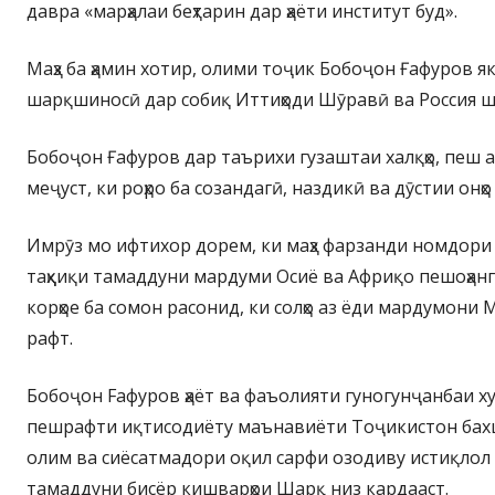
давра «марҳалаи беҳтарин дар ҳаёти институт буд».
Маҳз ба ҳамин хотир, олими тоҷик Бобоҷон Ғафуров я
шарқшиносӣ дар собиқ Иттиҳоди Шӯравӣ ва Россия ш
Бобоҷон Ғафуров дар таърихи гузаштаи халқҳо, пеш аз 
меҷуст, ки роҳро ба созандагӣ, наздикӣ ва дӯстии онҳо
Имрӯз мо ифтихор дорем, ки маҳз фарзанди номдори
таҳқиқи тамаддуни мардуми Осиё ва Африқо пешоҳанг
корҳое ба сомон расонид, ки солҳо аз ёди мардумони
рафт.
Бобоҷон Fафуров ҳаёт ва фаъолияти гуногунҷанбаи ху
пешрафти иқтисодиёту маънавиёти Тоҷикистон бахш
олим ва сиёсатмадори оқил сарфи озодиву истиқлол
тамаддуни бисёр кишварҳои Шарқ низ кардааст.