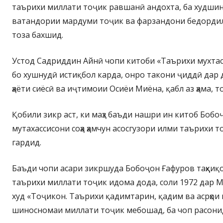
таърихи миллати тоҷик равшанӣ андохта, ба худши
ватандории мардуми тоҷик ва фарзандони бедордил
тоза бахшид.
Устод Садриддин Айнӣ чопи китоби «Таърихи мухтас
бо хушнудӣ истиқбол карда, онро такони ҷиддӣ дар
ҳаёти сиёсӣ ва иҷтимоии Осиёи Миёна, қабл аз ҳама, т
Қобили зикр аст, ки маҳз баъди нашри ин китоб Бобо
мутахассисони соҳа ҳамчун асосгузори илми таърихи 
гардид.
Баъди чопи асари зикршуда Бобоҷон Ғафуров таҳқиқ
таърихи миллати тоҷик идома дода, соли 1972 дар М
худ «Тоҷикон. Таърихи қадимтарин, қадим ва асрҳои 
шиносномаи миллати тоҷик мебошад, ба чоп расони