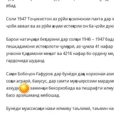
ёбад.
Соли 1947 Тоҷикистон аз рӯйи ҳосилнокии пахта дар
ҷойи аввал ва аз рӯйи ҳаҷми истеҳсоли он ба ҷойи ду
Барои натиҷаҳои беҳтарини дар солҳои 1946 – 1947 ба
пешқадамони истеҳсолоти ҷумҳурӣ, аз ҷумла 41 нафар
унвони Қаҳрамони меҳнат ва 4216 нафар бо ордену ме
гардонида шуданд.
Саҳми Бобоҷон Ғафуров дар бунёди даҳҳо корхонаи аз
соҳаи аграрӣ, бахусус, дар самти муҳоҷирсозии мардум
азхудкунии заминҳои бекорхобида ва пешрафти илму
басо арзишманд мебошад.
Бунёди муассисаҳои нави илмиву таълимӣ, таъмин на