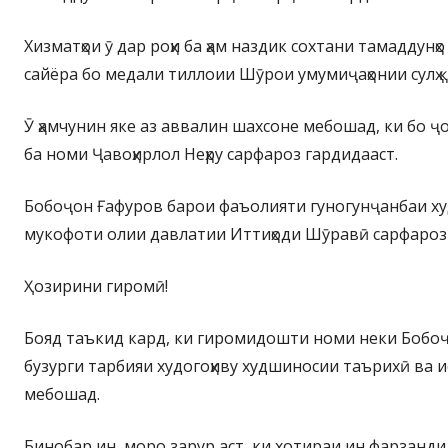
Хизматҳои ӯ дар роҳи ба ҳам наздик сохтани тамаддунҳо 
сайёра бо медали тиллоии Шӯрои умумиҷаҳонии сулҳ
Ӯ ҳамчунин яке аз аввалин шахсоне мебошад, ки бо 
ба номи Ҷавоҳирлол Неҳру сарфароз гардидааст.
Бобоҷон Ғафуров барои фаъолияти гуногунҷанбаи худ,
мукофоти олии давлатии Иттиҳоди Шӯравӣ сарфароз
Ҳозирини гиромӣ!
Бояд таъкид кард, ки гиромидошти номи неки Бобо
бузурги тарбияи худогоҳиву худшиносии таърихӣ ва 
мебошад.
Бинобар ин, моро зарур аст, ки хотираи ин фарзанд