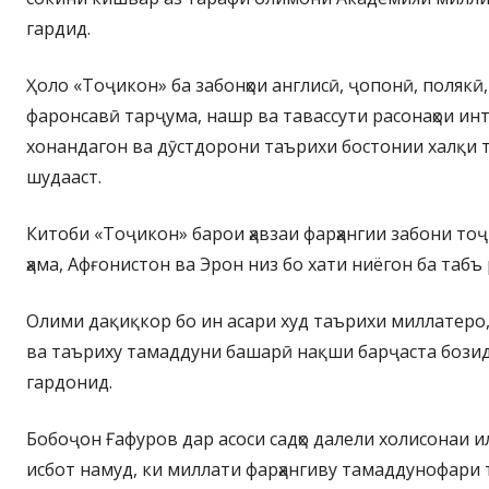
гардид.
Ҳоло «Тоҷикон» ба забонҳои англисӣ, ҷопонӣ, полякӣ,
фаронсавӣ тарҷума, нашр ва тавассути расонаҳои ин
хонандагон ва дӯстдорони таърихи бостонии халқи 
шудааст.
Китоби «Тоҷикон» барои ҳавзаи фарҳангии забони тоҷ
ҳама, Афғонистон ва Эрон низ бо хати ниёгон ба табъ 
Олими дақиқкор бо ин асари худ таърихи миллатеро, 
ва таъриху тамаддуни башарӣ нақши барҷаста бозида
гардонид.
Бобоҷон Ғафуров дар асоси садҳо далели холисонаи и
исбот намуд, ки миллати фарҳангиву тамаддунофари