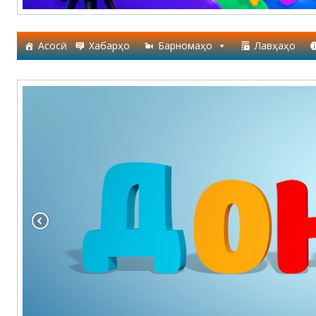
Асосӣ
Хабарҳо
Барномаҳо
Лавҳаҳо