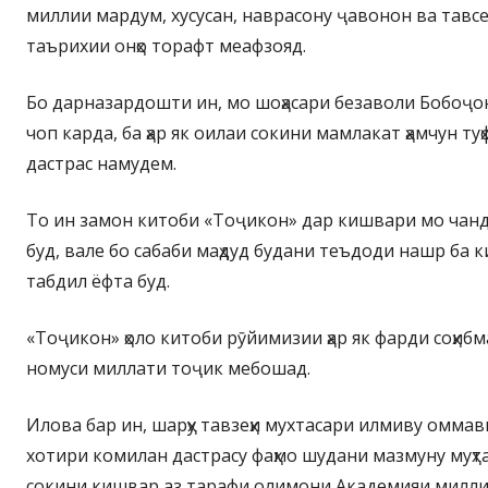
миллии мардум, хусусан, наврасону ҷавонон ва тавс
таърихии онҳо торафт меафзояд.
Бо дарназардошти ин, мо шоҳасари безаволи Бобоҷо
чоп карда, ба ҳар як оилаи сокини мамлакат ҳамчун ту
дастрас намудем.
То ин замон китоби «Тоҷикон» дар кишвари мо чан
буд, вале бо сабаби маҳдуд будани теъдоди нашр ба 
табдил ёфта буд.
«Тоҷикон» ҳоло китоби рӯйимизии ҳар як фарди соҳиб
номуси миллати тоҷик мебошад.
Илова бар ин, шарҳу тавзеҳи мухтасари илмиву оммав
хотири комилан дастрасу фаҳмо шудани мазмуну муҳтав
сокини кишвар аз тарафи олимони Академияи миллии