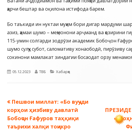
Ватани аҷдодиамон ва таҳкими пояҳои давлатдории
ҳарчи бештар ва оқилона истифода барем.
Бо таъкиди ин нуктаи муҳим бори дигар мардуми ш
азиз, ҳамаи шумо – меҳмонони арҷманд ва ҳозирини 
115-умин солгарди зодрӯзи академик Бобоҷон Ғафуро
шумо сулҳу субот, саломативу хонаободӣ, пирӯзиву са
сокинони мамлакат зиндагии босаодат орзу менамо
Опубликовано
Автор
Рубрики
05.12.2023
ТВБ
Хабарҳо
Предыдущая
Пешвои миллат: «Бо вуҷуди
Навигация
запись:
корҳои ҳизбиву давлатӣ
ПРЕЗИДЕ
по
Бобоҷон Ғафуров таҳқиқи
«Шоҳн
таърихи халқи тоҷикро
Ф
записям