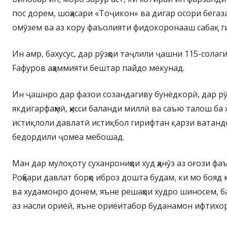
пос дорем, шоҳасари «Тоҷикон» ва дигар осори бегаз
омӯзем ва аз кору фаъолияти фидокоронааш сабақ г
Ин амр, бахусус, дар рӯзҳои таҷлили ҷашни 115-сола
Fафуров аҳаммияти бештар пайдо мекунад.
Ин ҷашнро дар фазои созандагиву бунёдкорӣ, дар рӯҳ
якдигарфаҳмӣ, ҳисси баланди миллӣ ва саъю талош ба 
истиқлоли давлатӣ истиқбол гирифтан қарзи ватандор
бедордили ҷомеа мебошад.
Ман дар мулоқоту суханрониҳои худ ҳанӯз аз оғози фаъ
Роҳбари давлат борҳо иброз дошта будам, ки мо бояд
ва худамонро донем, яъне решаҳои худро шиносем, ба
аз насли ориёӣ, яъне ориёитабор буданамон ифтихо