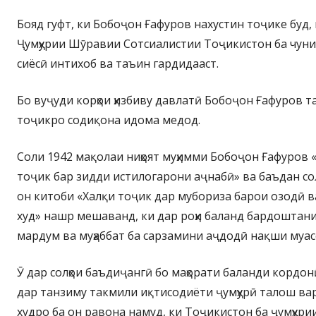
Бояд гуфт, ки Бобоҷон Ғафуров нахустин тоҷике буд,
Ҷумҳурии Шӯравии Сотсиалистии Тоҷикистон ба чун
сиёсӣ интихоб ва таъин гардидааст.
Бо вуҷуди корҳои ҳизбиву давлатӣ Бобоҷон Ғафуров т
тоҷикро содиқона идома медод.
Соли 1942 мақолаи ниҳоят муҳимми Бобоҷон Ғафуров
тоҷик бар зидди истилогарони аҷнабӣ» ва баъдан со
он китоби «Халқи тоҷик дар мубориза барои озодӣ 
худ» нашр мешаванд, ки дар роҳи баланд бардоштани
мардум ва муҳаббат ба сарзамини аҷдодӣ нақши муас
Ӯ дар солҳои баъдиҷангӣ бо маҳорати баланди кордо
дар танзиму такмили иқтисодиёти ҷумҳурӣ талош ва
худро ба он равона намуд, ки Тоҷикистон ба ҷумҳур