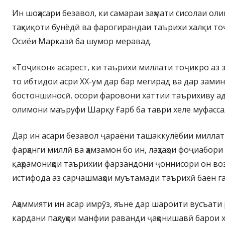
Ин шоҳасари безавол, ки самараи заҳмати сисолаи оли
таҳқиқоти бунёдӣ ва фарогирандаи таърихи халқи тоҷ
Осиёи Марказӣ ба шумор меравад.
«Тоҷикон» асарест, ки таърихи миллати тоҷикро аз 
то ибтидои асри XX-ум дар бар мегирад ва дар зами
бостоншиносӣ, осори фаровони хаттии таърихиву ад
олимони маъруфи Шарқу Ғарб ба таври хеле муфасса
Дар ин асари безавол ҷараёни ташаккулёбии миллат
фарҳанги миллӣ ва ҳамзамон бо ин, лаҳзаҳои фоҷиабори
қаҳрамониҳои таърихии фарзандони ҷоннисори он воз
истифода аз сарчашмаҳои муътамади таърихӣ баён г
Аҳаммияти ин асар имрӯз, яъне дар шароити вусъати
кардани паҳлуҳои манфии раванди ҷаҳонишавӣ барои 