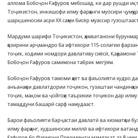
аллома Бобоҷон Ғафуров мебошад, ки дар рушди иқ
Тоҷикистон, инкишофи илму фарҳанги муосири ҷумҳу
шарқшиносии асри ХХ саҳми бисёр муассир гузоштааст
Мардуми шарифи Тоҷикистон, ҳамватанони бурунмарз
ҳозирини арҷмандро ба ифтихори 115-солагии фарза
тоҷик, ходими номдори давлативу сиёсӣ, Қаҳрамони
Бобоҷон Ғафуров самимона табрик мегӯям.
Бобоҷон Ғафуров тамоми ҳаёт ва фаъолияти худро да
анъанаҳои давлатдории тоҷикон, гузаштаи чандинҳа
тоҷик, мақом ва ҷойгоҳи таърихии тоҷикон дар илму 
тамаддуни башарӣ сарф намудааст.
Барои фаъолияти барҷастаи давлатӣ ва хизматҳои б
илму фарҳанг, худшиносии миллӣ ва ифтихори ватан
Ғафуров бо Фармони Президенти мамлакат аз 8-уми 