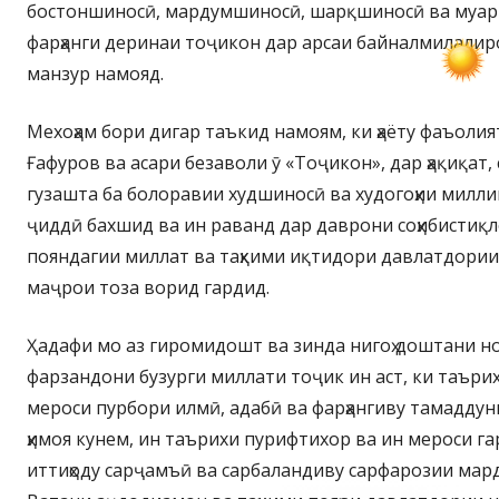
бостоншиносӣ, мардумшиносӣ, шарқшиносӣ ва муар
фарҳанги деринаи тоҷикон дар арсаи байналмилалир
манзур намояд.
Мехоҳам бори дигар таъкид намоям, ки ҳаёту фаъоли
Ғафуров ва асари безаволи ӯ «Тоҷикон», дар ҳақиқат, 
гузашта ба болоравии худшиносӣ ва худогоҳии милли
ҷиддӣ бахшид ва ин раванд дар даврони соҳибистиқл
пояндагии миллат ва таҳкими иқтидори давлатдории
маҷрои тоза ворид гардид.
Ҳадафи мо аз гиромидошт ва зинда нигоҳ доштани 
фарзандони бузурги миллати тоҷик ин аст, ки таъри
мероси пурбори илмӣ, адабӣ ва фарҳангиву тамаддуни
ҳимоя кунем, ин таърихи пурифтихор ва ин мероси г
иттиҳоду сарҷамъӣ ва сарбаландиву сарфарозии мар