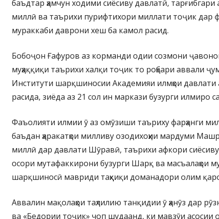
баъдтар ҳамчун ходими сиёсиву давлатӣ, тарғибгари 
миллӣ ва таърихи пурифтихори миллати тоҷик дар 
мураккаби даврони хеш ба камол расид.
Бобоҷон Ғафуров аз корманди одии созмони ҷавоно
муҳаққиқи таърихи халқи тоҷик то роҳбари аввали ҷу
Институти шарқшиносии Академияи илмҳои давлати
расида, зиёда аз 21 сол ин маркази бузурги илмиро с
Фаъолияти илмии ӯ аз омӯзиши таъриху фарҳанги мил
баъдан ҳаракатҳои милливу озодихоҳии мардуми Машр
миллӣ дар давлати Шӯравӣ, таърихи афкори сиёсиву
осори мутафаккирони бузурги Шарқ ва масъалаҳои 
шарқшиносӣ мавриди таҳқиқи доманадори олим қаро
Аввалин мақолаҳои таҳлилию танқидии ӯ ҳанӯз дар рӯ
ва «Бедории тоҷик» чоп шудаанд, ки мавзӯи асосии о