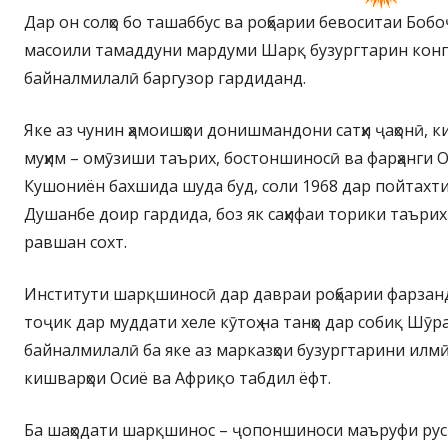
Дар он солҳо бо ташаббус ва роҳбарии бевоситаи Бо
масоили тамаддуни мардуми Шарқ бузургтарин конг
байналмилалӣ баргузор гардиданд.
Яке аз чунин ҳамоишҳои донишмандони сатҳи ҷаҳонӣ, к
муҳим – омӯзиши таърих, бостоншиносӣ ва фарҳанги О
Кушониён бахшида шуда буд, соли 1968 дар пойтахти
Душанбе доир гардида, боз як саҳифаи торики таъри
равшан сохт.
Институти шарқшиносӣ дар давраи роҳбарии фарзан
тоҷик дар муддати хеле кӯтоҳ на танҳо дар собиқ Шӯра
байналмилалӣ ба яке аз марказҳои бузургтарини илм
кишварҳои Осиё ва Африқо табдил ёфт.
Ба шаҳодати шарқшинос – ҷопоншиноси маъруфи рус