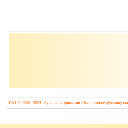
Содержимое
подвала
R&T © 2006 - 2024. Муассисаи давлатии «Телевизиони кӯдакону на