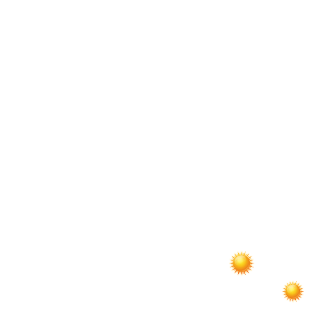
по
записям