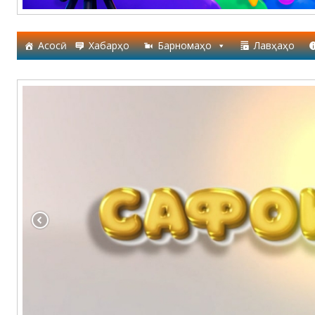
Асосӣ
Хабарҳо
Барномаҳо
Лавҳаҳо