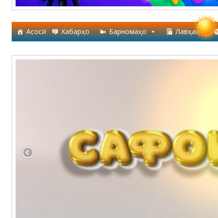
Асосӣ
Хабарҳо
Барномаҳо
Лавҳаҳо