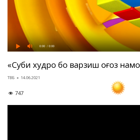
0:00
/ 0:00
«Субҳи худро бо варзиш оғоз намо
Автор
Опубликовано
ТВБ
14.06.2021
747