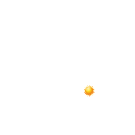
по
записям