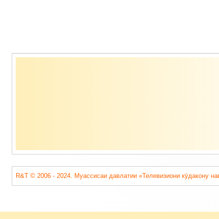
Содержимое
подвала
R&T © 2006 - 2024. Муассисаи давлатии «Телевизиони кӯдакону на