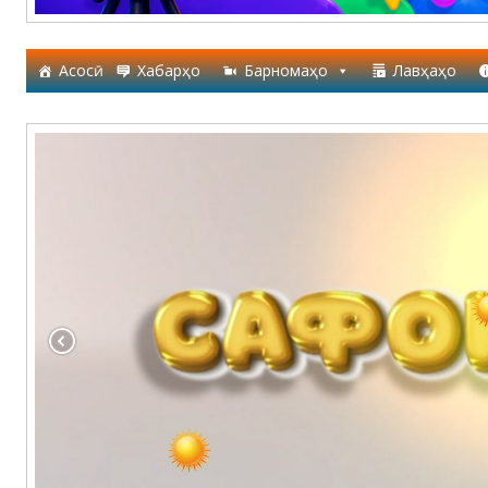
Асосӣ
Хабарҳо
Барномаҳо
Лавҳаҳо