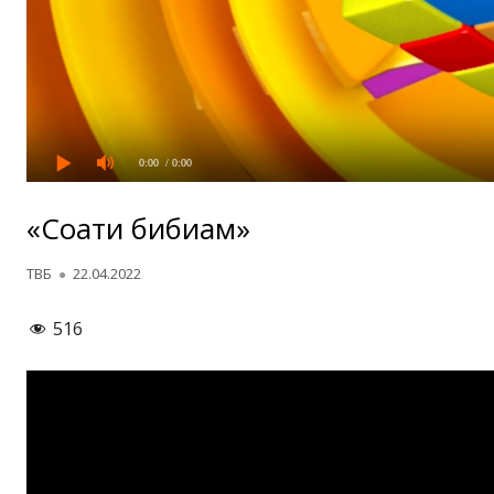
0:00
/ 0:00
«Соати бибиам»
Автор
Опубликовано
ТВБ
22.04.2022
516