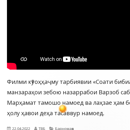
Филми кӯтоҳҳаҷму тарбиявии «Соати бибиа
манзараҳои зебою назаррабои Варзоб саб
Марҳамат тамошо намоед ва лаҳзае ҳам б
ҳолу ҳавои деҳа тасаввур намоед.
Опубликовано
Автор
Рубрики
22.04.2022
ТВБ
Барномаҳо