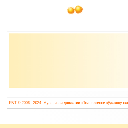
Содержимое
подвала
R&T © 2006 - 2024. Муассисаи давлатии «Телевизиони кӯдакону на