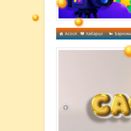
Асосӣ
Хабарҳо
Барном