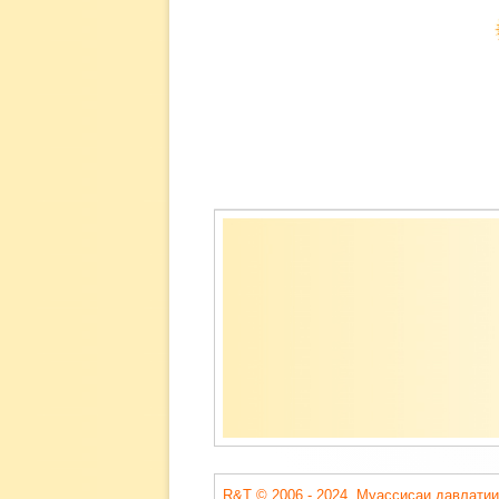
Содержимое
подвала
R&T © 2006 - 2024. Муассисаи давлатии