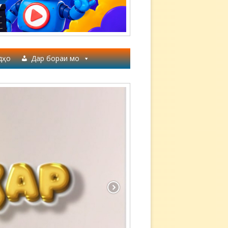
дҳо
Дар бораи мо