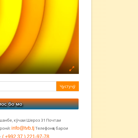
авная
ковая
лонка
шанбе, кӯчаи Шероз 31 Почтаи
тронӣ:
info@tvb.tj
Телефонҳо барои
:
( +992 37 ) 221-97-78