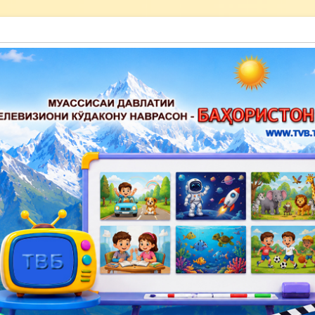
акону наврасон — Баҳористон»