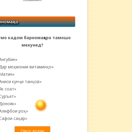
мо кадом барномаҳоро тамошо
мекунед?
Ангубин»
Дар меҳмонии витаминҳо»
Матин»
Аниси кунҷи танҳоӣ...»
Як соат»
Суръат»
Донояк»
Алифбои роҳ»
Сафои саҳар»