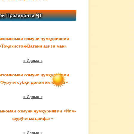
изомномаи озмуни ҷумҳуриявии
«Тоҷикистон-Ватани азизи ман»
» Идома «
изомномаи озмуни ҷумҳуриявии
«Фурӯғи субҳи доноӣ китоб аст»
» Идома «
мномаи озмуни ҷумҳуриявии «Илм-
фурӯғи маърифат»
» Идома «