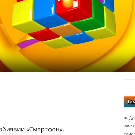
Гл
бо
ко
ш. Ду
элек
рбиявии «Смартфон».
тамос