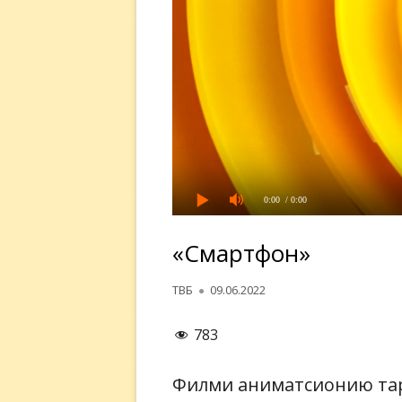
0:00
/ 0:00
«Смартфон»
Автор
Опубликовано
ТВБ
09.06.2022
783
Филми аниматсионию та