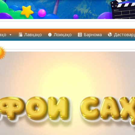
аҳо
Лавҳаҳо
Лоиҳаҳо
Барнома
Дастовар