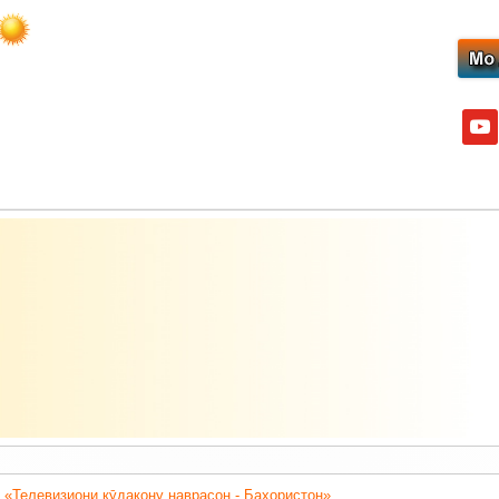
yout
 «Телевизиони кӯдакону наврасон - Баҳористон».