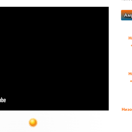
Н
Н
Низо