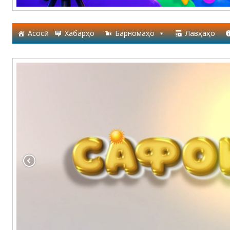
Асосӣ
Хабарҳо
Барномаҳо
Лавҳаҳо