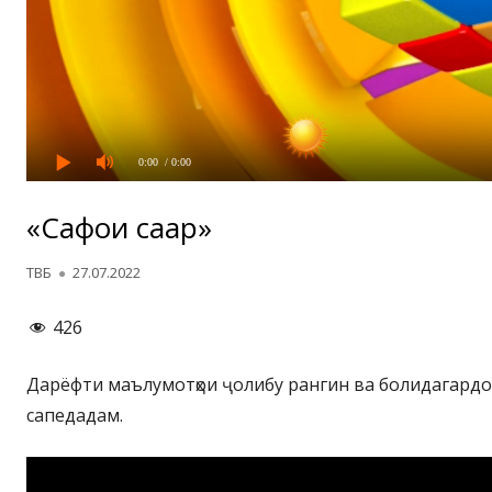
0:00
/ 0:00
«Сафои саҳар»
Автор
Опубликовано
ТВБ
27.07.2022
426
Дарёфти маълумотҳои ҷолибу рангин ва болидагардо
сапедадам.