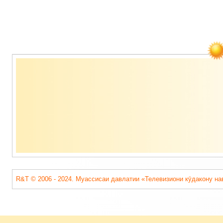
Содержимое
подвала
R&T © 2006 - 2024. Муассисаи давлатии «Телевизиони кӯдакону на