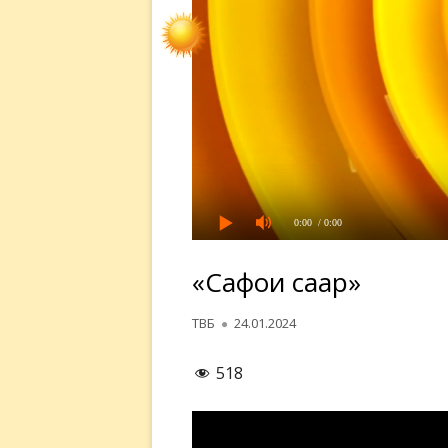
0:00
/ 0:00
«Сафои саҳар»
Автор
Опубликовано
ТВБ
24.01.2024
518