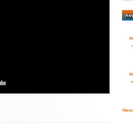
Н
Н
Низо