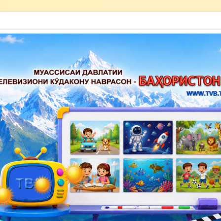
акону наврасон — Баҳористон»