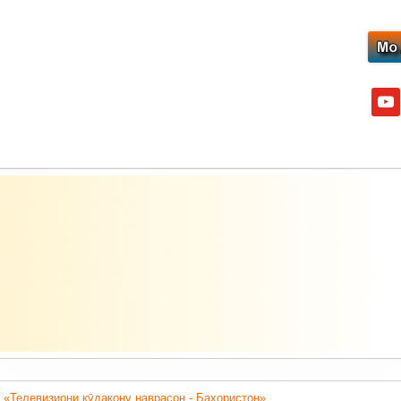
yout
 «Телевизиони кӯдакону наврасон - Баҳористон».