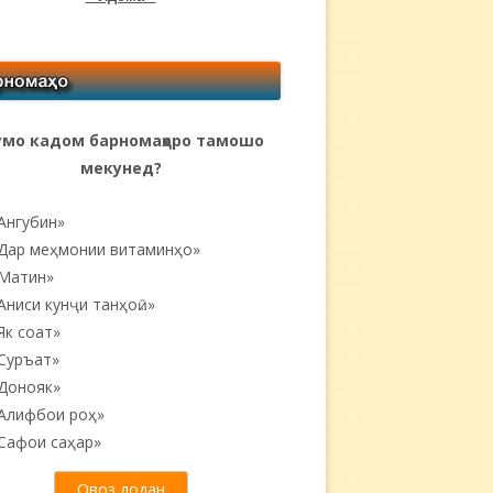
мо кадом барномаҳоро тамошо
мекунед?
Ангубин»
Дар меҳмонии витаминҳо»
Матин»
Аниси кунҷи танҳоӣ...»
Як соат»
Суръат»
Донояк»
Алифбои роҳ»
Сафои саҳар»