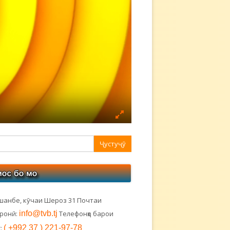
авная
ковая
лонка
шанбе, кӯчаи Шероз 31 Почтаи
тронӣ:
info@tvb.tj
Телефонҳо барои
:
( +992 37 ) 221-97-78