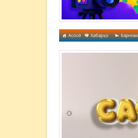
Асосӣ
Хабарҳо
Барном