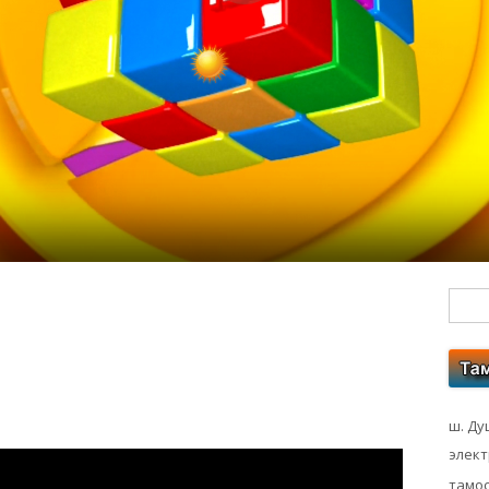
Гл
бо
ко
ш. Ду
элек
тамос