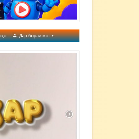
дҳо
Дар бораи мо