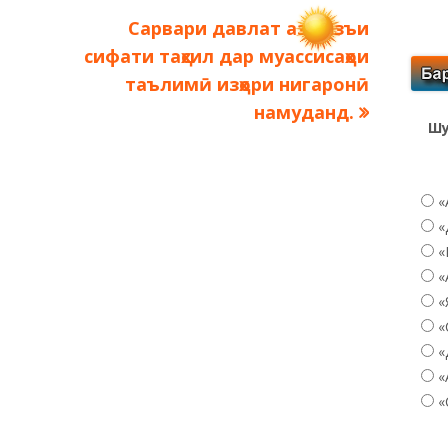
Следующая
Сарвари давлат аз вазъи
запись:
сифати таҳсил дар муассисаҳои
таълимӣ изҳори нигаронӣ
намуданд.
Шу
«
«
«
«
«
«
«
«
«