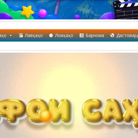
аҳо
Лавҳаҳо
Лоиҳаҳо
Барнома
Дастовар