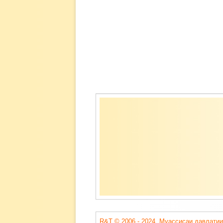
Содержимое
подвала
R&T © 2006 - 2024. Муассисаи давлатии