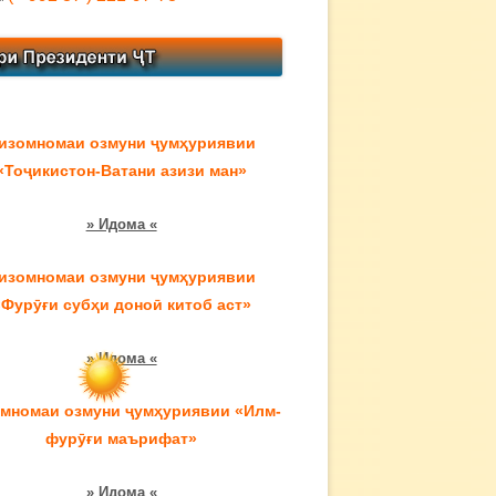
изомномаи озмуни ҷумҳуриявии
«Тоҷикистон-Ватани азизи ман»
» Идома «
изомномаи озмуни ҷумҳуриявии
«Фурӯғи субҳи доноӣ китоб аст»
» Идома «
мномаи озмуни ҷумҳуриявии «Илм-
фурӯғи маърифат»
» Идома «