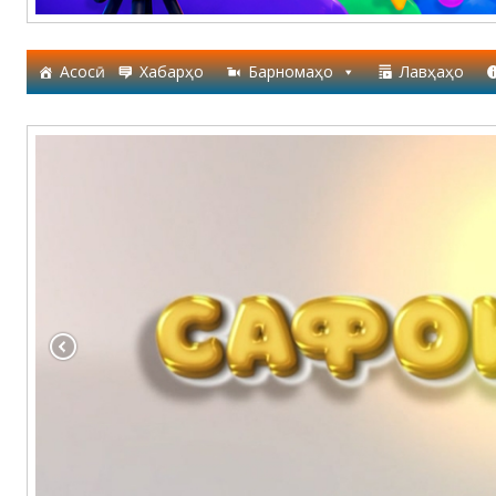
Асосӣ
Хабарҳо
Барномаҳо
Лавҳаҳо