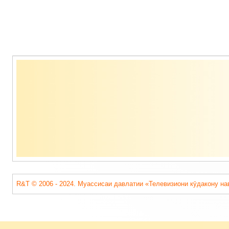
Содержимое
подвала
R&T © 2006 - 2024. Муассисаи давлатии «Телевизиони кӯдакону на