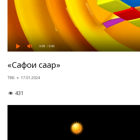
0:00
/ 0:00
«Сафои саҳар»
Автор
Опубликовано
ТВБ
17.01.2024
431