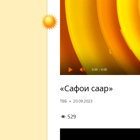
0:00
/ 0:00
«Сафои саҳар»
Автор
Опубликовано
ТВБ
20.09.2023
529