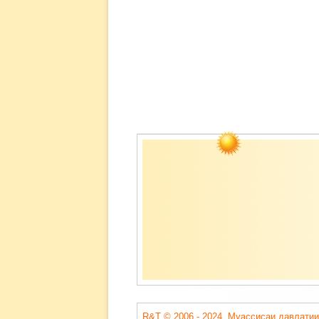
Содержимое
подвала
R&T © 2006 - 2024. Муассисаи давлатии