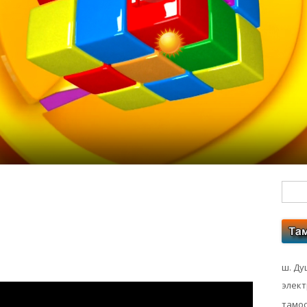
Гл
бо
ко
ш. Ду
элек
тамос