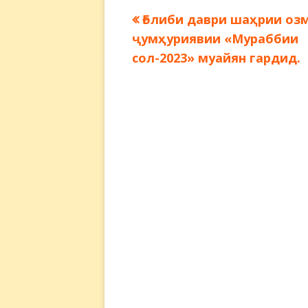
Предыдущая
Ғолиби даври шаҳрии оз
Навигация
запись:
ҷумҳуриявии «Мураббии
по
сол-2023» муайян гардид.
записям