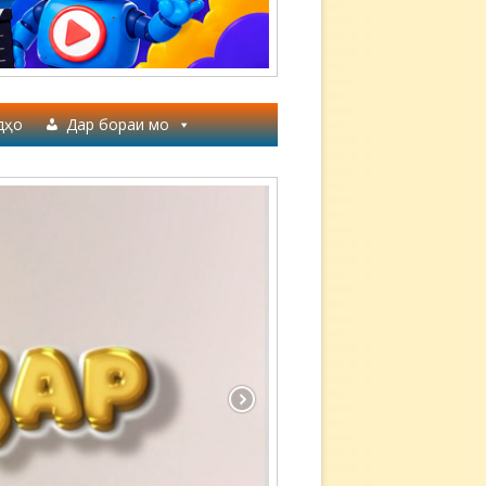
дҳо
Дар бораи мо