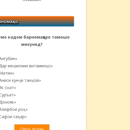
мо кадом барномаҳоро тамошо
мекунед?
Ангубин»
Дар меҳмонии витаминҳо»
Матин»
Аниси кунҷи танҳоӣ...»
Як соат»
Суръат»
Донояк»
Алифбои роҳ»
Сафои саҳар»