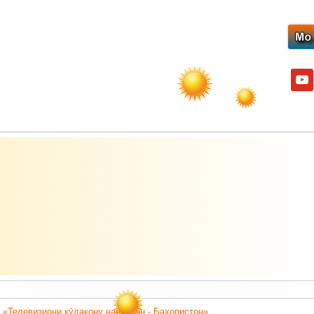
yout
 «Телевизиони кӯдакону наврасон - Баҳористон».