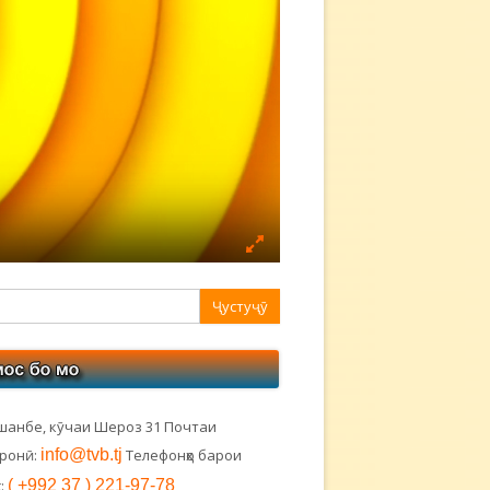
авная
ковая
лонка
шанбе, кӯчаи Шероз 31 Почтаи
тронӣ:
info@tvb.tj
Телефонҳо барои
:
( +992 37 ) 221-97-78