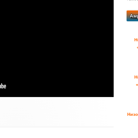
Н
Н
Низо