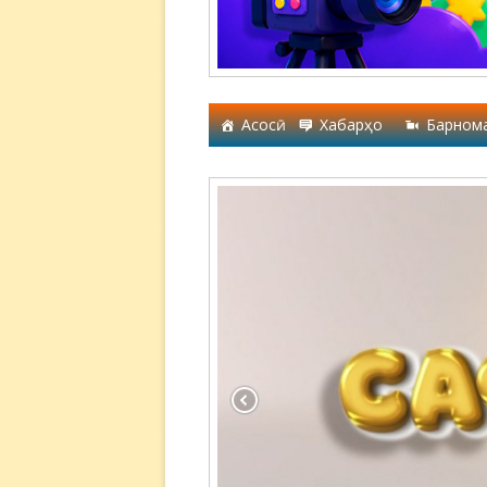
Асосӣ
Хабарҳо
Барном