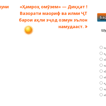
Следующая
муни
«Ҳамроҳ омӯзем» — Диққат !
запись:
Вазорати маориф ва илми ҶТ
барои аҳли эҷод озмун эълон
намудааст.
Шу
«
«
«
«
«
«
«
«
«