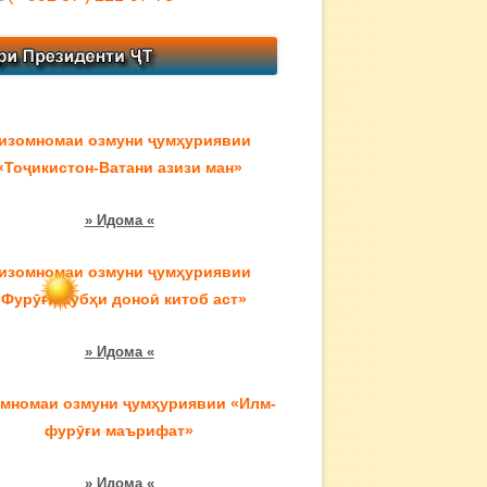
изомномаи озмуни ҷумҳуриявии
«Тоҷикистон-Ватани азизи ман»
» Идома «
изомномаи озмуни ҷумҳуриявии
«Фурӯғи субҳи доноӣ китоб аст»
» Идома «
мномаи озмуни ҷумҳуриявии «Илм-
фурӯғи маърифат»
» Идома «