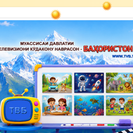
акону наврасон — Баҳористон»