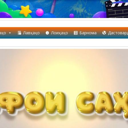
аҳо
Лавҳаҳо
Лоиҳаҳо
Барнома
Дастовар