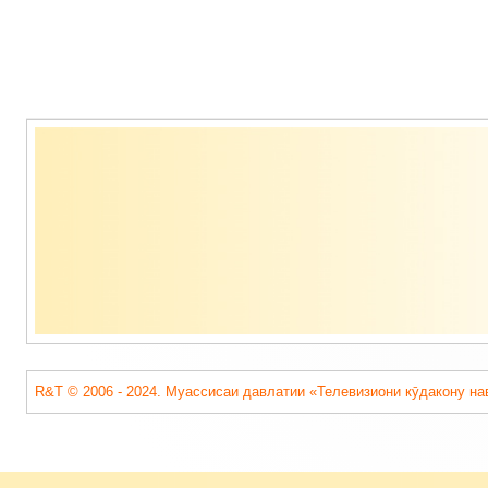
Содержимое
подвала
R&T © 2006 - 2024. Муассисаи давлатии «Телевизиони кӯдакону на