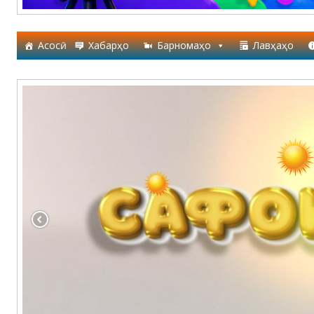
Асосӣ
Хабарҳо
Барномаҳо
Лавҳаҳо