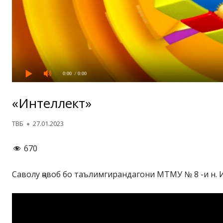
0:00
/ 0:00
«Интеллект»
Автор
Опубликовано
ТВБ
27.01.2023
670
Саволу ҷавоб бо таълимгирандагони МТМУ № 8 -и н. 