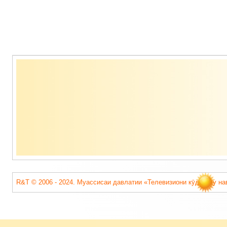
Содержимое
подвала
R&T © 2006 - 2024. Муассисаи давлатии «Телевизиони кӯдакону на