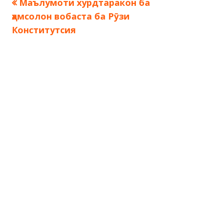
Предыдущая
Маълумоти хурдтаракон ба
Навигация
запись:
ҳамсолон вобаста ба Рӯзи
по
Конститутсия
записям