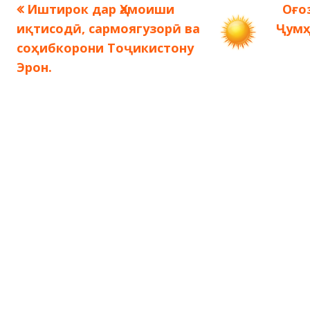
Предыдущая
Сле
Иштирок дар Ҳамоиши
Оғо
Навигация
запись:
запи
иқтисодӣ, сармоягузорӣ ва
Ҷумҳ
по
соҳибкорони Тоҷикистону
Эрон.
записям