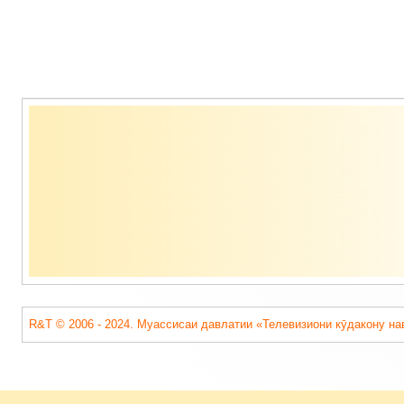
Содержимое
подвала
R&T © 2006 - 2024. Муассисаи давлатии «Телевизиони кӯдакону на