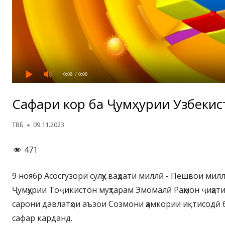
0:00
/ 0:00
Сафари корӣ ба Ҷумҳурии Узбекис
Автор
Опубликовано
ТВБ
09.11.2023
471
9 ноябр Асосгузори сулҳу ваҳдати миллӣ - Пешвои мил
Ҷумҳурии Тоҷикистон муҳтарам Эмомалӣ Раҳмон ҷиҳат
сарони давлатҳои аъзои Созмони ҳамкории иқтисодӣ 
сафар карданд.