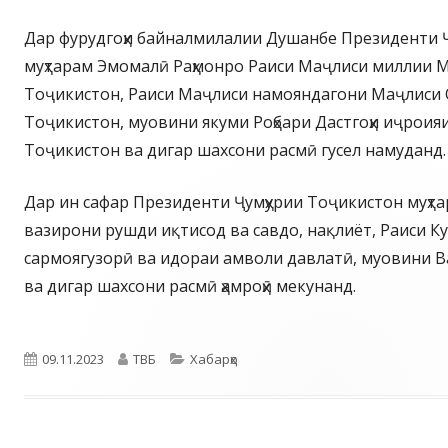
Дар фурудгоҳи байналмилалии Душанбе Президенти 
муҳтарам Эмомалӣ Раҳмонро Раиси Маҷлиси миллии М
Тоҷикистон, Раиси Маҷлиси намояндагони Маҷлиси 
Тоҷикистон, муовини якуми Роҳбари Дастгоҳи иҷроия
Тоҷикистон ва дигар шахсони расмӣ гусел намуданд.
Дар ин сафар Президенти Ҷумҳурии Тоҷикистон муҳт
вазирони рушди иқтисод ва савдо, нақлиёт, Раиси 
сармоягузорӣ ва идораи амволи давлатӣ, муовини В
ва дигар шахсони расмӣ ҳамроҳӣ мекунанд.
Опубликовано
Автор
Рубрики
09.11.2023
ТВБ
Хабарҳо