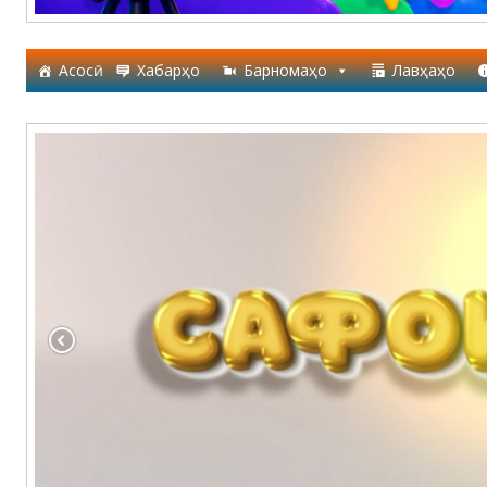
Асосӣ
Хабарҳо
Барномаҳо
Лавҳаҳо