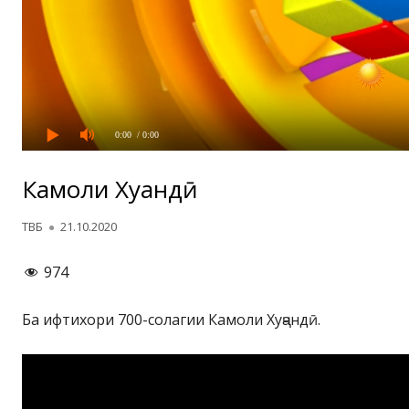
0:00
/ 0:00
Камоли Хуҷандӣ
Автор
Опубликовано
ТВБ
21.10.2020
974
Ба ифтихори 700-солагии Камоли Хуҷандӣ.