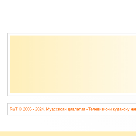
Содержимое
подвала
R&T © 2006 - 2024. Муассисаи давлатии «Телевизиони кӯдакону на