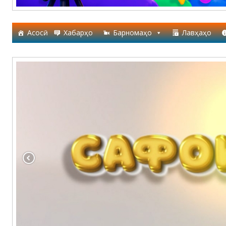
Асосӣ
Хабарҳо
Барномаҳо
Лавҳаҳо