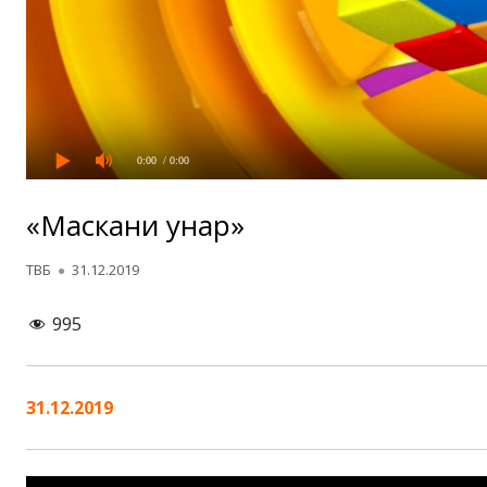
0:00
/ 0:00
«Маскани ҳунар»
Автор
Опубликовано
ТВБ
31.12.2019
995
31.12.2019