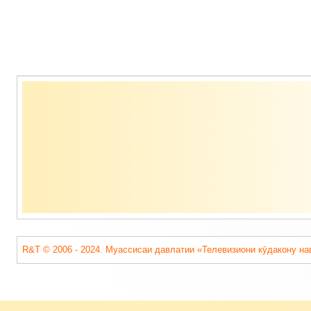
Содержимое
подвала
R&T © 2006 - 2024. Муассисаи давлатии «Телевизиони кӯдакону на