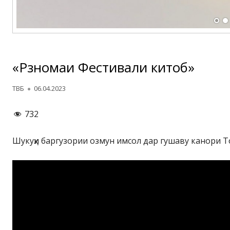
«Рӯзномаи Фестивали китоб»
Автор
Опубликовано
ТВБ
06.04.2023
732
Шукуҳи баргузории озмун имсол дар гушаву канори Т