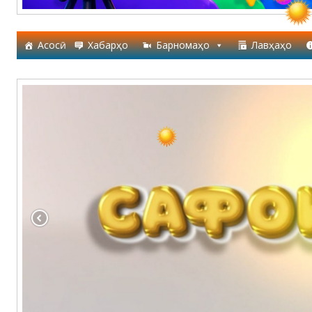
Асосӣ
Хабарҳо
Барномаҳо
Лавҳаҳо