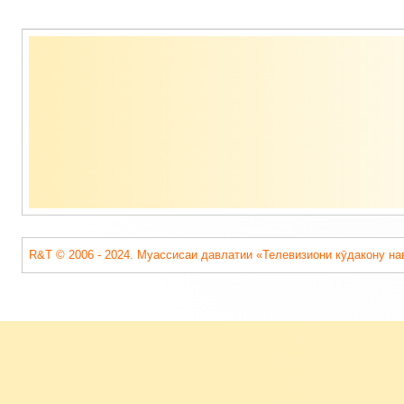
Содержимое
подвала
R&T © 2006 - 2024. Муассисаи давлатии «Телевизиони кӯдакону на