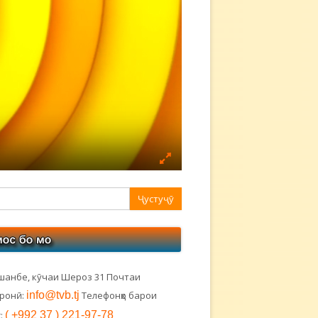
авная
ковая
лонка
шанбе, кӯчаи Шероз 31 Почтаи
тронӣ:
info@tvb.tj
Телефонҳо барои
:
( +992 37 ) 221-97-78