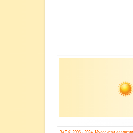
Содержимое
подвала
R&T © 2006 - 2024. Муассисаи давлатии