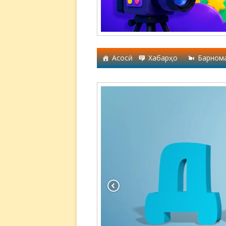
Асосӣ
Хабарҳо
Барном