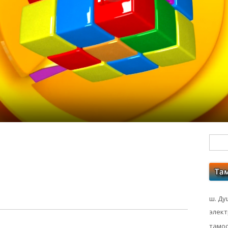
Гл
бо
ко
ш. Ду
элек
тамос