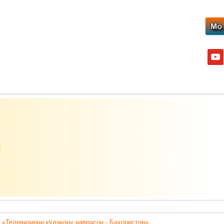
yout
 «Телевизиони кӯдакону наврасон - Баҳористон».