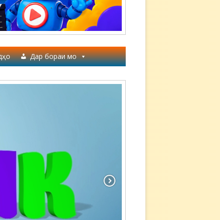
дҳо
Дар бораи мо