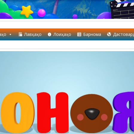
аҳо
Лавҳаҳо
Лоиҳаҳо
Барнома
Дастовар