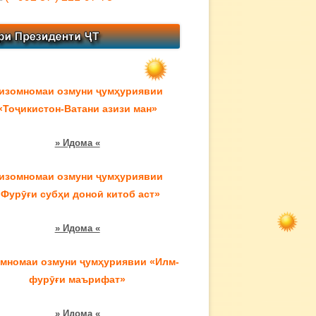
изомномаи озмуни ҷумҳуриявии
«Тоҷикистон-Ватани азизи ман»
» Идома «
изомномаи озмуни ҷумҳуриявии
«Фурӯғи субҳи доноӣ китоб аст»
» Идома «
мномаи озмуни ҷумҳуриявии «Илм-
фурӯғи маърифат»
» Идома «