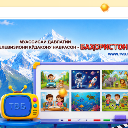
акону наврасон — Баҳористон»