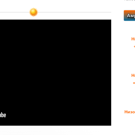
Н
Н
Низо