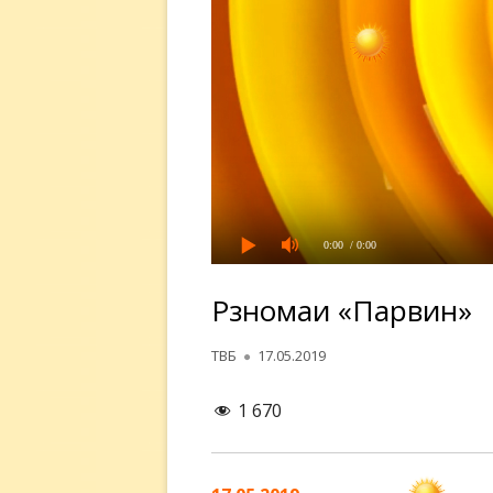
0:00
/ 0:00
Рӯзномаи «Парвин»
Автор
Опубликовано
ТВБ
17.05.2019
1 670