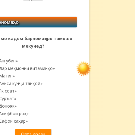
мо кадом барномаҳоро тамошо
мекунед?
Ангубин»
Дар меҳмонии витаминҳо»
Матин»
Аниси кунҷи танҳоӣ...»
Як соат»
Суръат»
Донояк»
Алифбои роҳ»
Сафои саҳар»