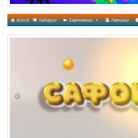
Асосӣ
Хабарҳо
Барномаҳо
Лавҳаҳо