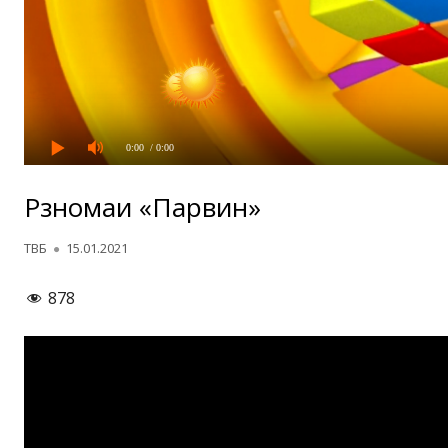
0:00
/ 0:00
Рӯзномаи «Парвин»
Автор
Опубликовано
ТВБ
15.01.2021
878