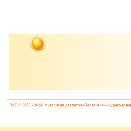
Содержимое
подвала
R&T © 2006 - 2024. Муассисаи давлатии «Телевизиони кӯдакону на