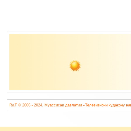
Содержимое
подвала
R&T © 2006 - 2024. Муассисаи давлатии «Телевизиони кӯдакону на