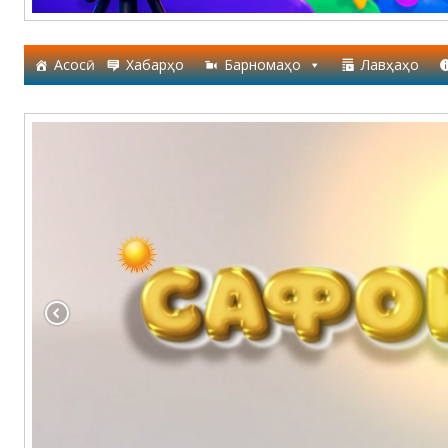
Асосӣ
Хабарҳо
Барномаҳо
Лавҳаҳо