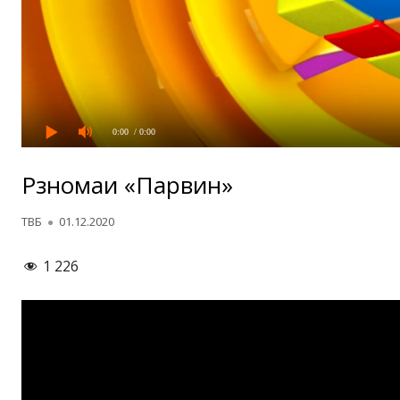
0:00
/ 0:00
Рӯзномаи «Парвин»
Автор
Опубликовано
ТВБ
01.12.2020
1 226