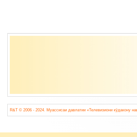
Содержимое
подвала
R&T © 2006 - 2024. Муассисаи давлатии «Телевизиони кӯдакону на