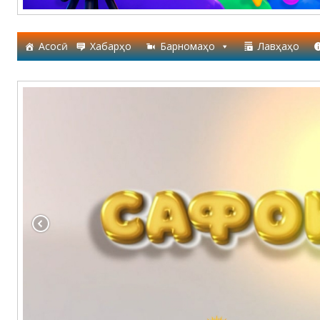
Асосӣ
Хабарҳо
Барномаҳо
Лавҳаҳо