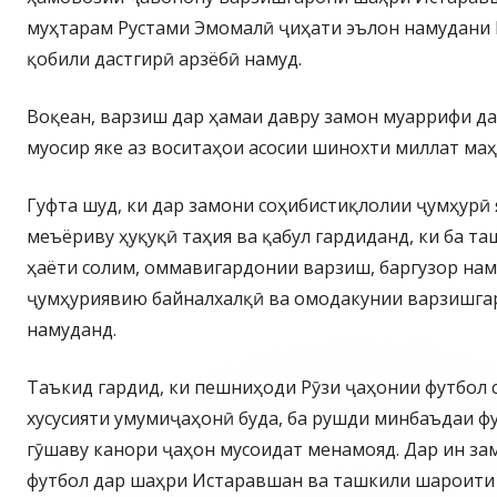
муҳтарам Рустами Эмомалӣ ҷиҳати эълон намудани 
қобили дастгирӣ арзёбӣ намуд.
Воқеан, варзиш дар ҳамаи давру замон муаррифи да
муосир яке аз воситаҳои асосии шинохти миллат ма
Гуфта шуд, ки дар замони соҳибистиқлолии ҷумҳурӣ 
меъёриву ҳуқуқӣ таҳия ва қабул гардиданд, ки ба та
ҳаёти солим, оммавигардонии варзиш, баргузор на
ҷумҳуриявию байналхалқӣ ва омодакунии варзишга
намуданд.
Таъкид гардид, ки пешниҳоди Рӯзи ҷаҳонии футбол 
хусусияти умумиҷаҳонӣ буда, ба рушди минбаъдаи ф
гӯшаву канори ҷаҳон мусоидат менамояд. Дар ин за
футбол дар шаҳри Истаравшан ва ташкили шароити 