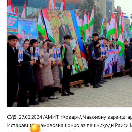
СУҒД, 27.02.2024 /АМИТ «Ховар»/. Ҷавонону варзишг
Истаравшан ҳамовозиашонро аз пешниҳоди Раиси 