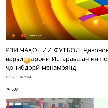
0:00
/ 0:00
РӮЗИ ҶАҲОНИИ ФУТБОЛ. Ҷавоно
варзишгарони Истаравшан ин п
ҷонибдорӣ менамоянд.
Автор
Опубликовано
ТВБ
28.02.2024
539