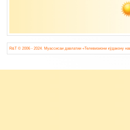
R&T © 2006 - 2024. Муассисаи давлатии «Телевизиони кӯдакону на