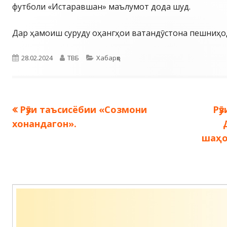
футболи «Истаравшан» маълумот дода шуд.
Дар ҳамоиш суруду оҳангҳои ватандӯстона пешниҳо
Опубликовано
Автор
Рубрики
28.02.2024
ТВБ
Хабарҳо
Предыдущая
Сл
Рӯзи таъсисёбии «Созмони
Рӯ
Навигация
запись:
за
хонандагон».
по
шаҳо
записям
Содержимое
подвала