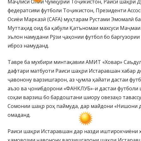
Маҷлиси Олии Ҷумҳурии Тоҷикистон, Раиси шаҳри 
федератсияи футболи Тоҷикистон, Президенти Ассос
Осиёи Марказӣ (CAFA) муҳтарам Рустами Эмомалӣ б
Муттаҳид оид ба қабули Қатъномаи махсуси Маҷма
эълон намудани Рӯзи ҷаҳонии футбол бо баргузори
иброз намуданд.
Тавре ба мухбири минтақавии АМИТ «Ховар» Саъду
дафтари матбуоти Раиси шаҳри Истаравшан хабар д
ҷавонону варзишгарон, аз ҷумла ҳайати дастаи фут
аъзо ва ҷонибдорони «ФАНКЛУБ»-и дастаи футболи 
соҳаи варзиш бо бардоштани шиору овезаҳо тавасс
Сомонии шаҳр роҳ паймуда, дар майдони «Нишони 
омаданд.
Раиси шаҳри Истаравшан дар назди иштирокчиёни ҳ
ҳамовозии ҷавонону варзишгарони шаҳри Истарав