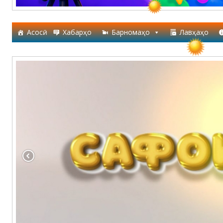
Асосӣ
Хабарҳо
Барномаҳо
Лавҳаҳо