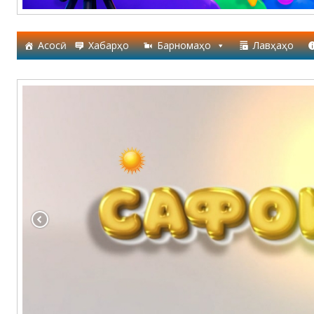
Асосӣ
Хабарҳо
Барномаҳо
Лавҳаҳо