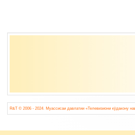
Содержимое
подвала
R&T © 2006 - 2024. Муассисаи давлатии «Телевизиони кӯдакону на