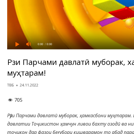
0:00
/ 0:00
Рӯзи Парчами давлатӣ муборак, 
муҳтарам!
Автор
Опубликовано
ТВБ
24.11.2022
705
Рӯзи Парчами давлатӣ муборак, ҳамкасбони муҳтарам.
давлатии Тоҷикистон ҳамчун ливои бахту озодӣ ва н
тоҷикон дар фазои беғубори кишварамон то абад па