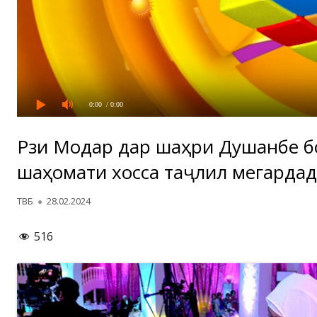
0:00
/ 0:00
Рӯзи Модар дар шаҳри Душанбе б
шаҳомати хосса таҷлил мегардад
Автор
Опубликовано
ТВБ
28.02.2024
516