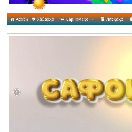
Асосӣ
Хабарҳо
Барномаҳо
Лавҳаҳо