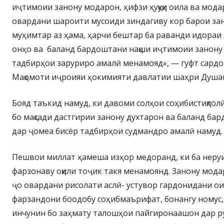
иҷтимоии занону модарон, ҳифзи ҳуқуқи оила ва мода
овардани шароити мусоиди зиндагиву кор барои за
муҳимтар аз ҳама, ҳарчи бештар ба раванди идораи
онҳо ва баланд бардоштани нақши иҷтимоии занону
тадбирҳои заруриро амалӣ менамояд», — гуфт сардо
Мақомоти иҷроияи ҳокимияти давлатии шаҳри Душа
Бояд таъкид намуд, ки давоми солҳои соҳибистиқлол
бо мақсади дастгирии занону духтарон ва баланд ба
дар ҷомеа бисёр тадбирҳои судмандро амалӣ намуд.
Пешвои миллат ҳамеша изҳор медоранд, ки ба неру
фарзонаву оқили тоҷик такя менамоянд. Занону мода
ҷо овардани рисолати аслӣ- устувор гардонидани ои
фарзандони боодобу соҳибмаърифат, бонангу номус,
инчунин бо заҳмату талошҳои пайгиронаашон дар р