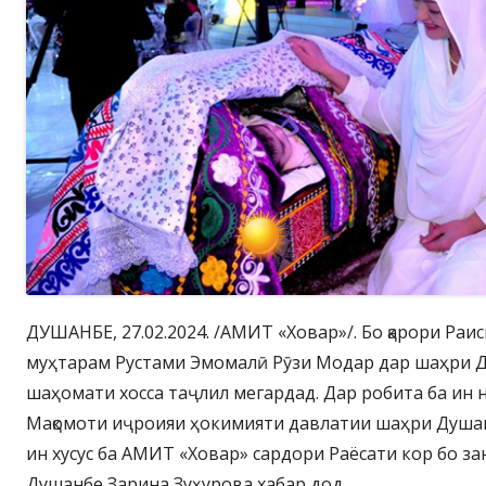
ДУШАНБЕ, 27.02.2024. /АМИТ «Ховар»/. Бо қарори Ра
муҳтарам Рустами Эмомалӣ Рӯзи Модар дар шаҳри Д
шаҳомати хосса таҷлил мегардад. Дар робита ба ин 
Мақомоти иҷроияи ҳокимияти давлатии шаҳри Душанб
ин хусус ба АМИТ «Ховар» сардори Раёсати кор бо з
Душанбе Зарина Зуҳурова хабар дод.