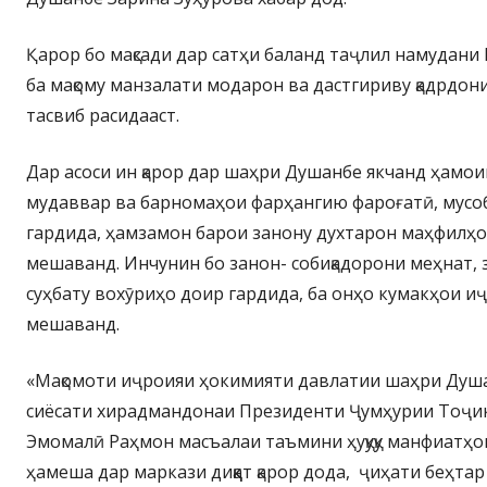
Қарор бо мақсади дар сатҳи баланд таҷлил намудани
ба мақому манзалати модарон ва дастгириву қадрдон
тасвиб расидааст.
Дар асоси ин қарор дар шаҳри Душанбе якчанд ҳамо
мудаввар ва барномаҳои фарҳангию фароғатӣ, мусо
гардида, ҳамзамон барои занону духтарон маҳфилҳ
мешаванд. Инчунин бо занон- собиқадорони меҳнат, 
суҳбату вохӯриҳо доир гардида, ба онҳо кумакҳои 
мешаванд.
«Мақомоти иҷроияи ҳокимияти давлатии шаҳри Душ
сиёсати хирадмандонаи Президенти Ҷумҳурии Тоҷи
Эмомалӣ Раҳмон масъалаи таъмини ҳуқуқу манфиатҳ
ҳамеша дар маркази диққат қарор дода, ҷиҳати беҳта