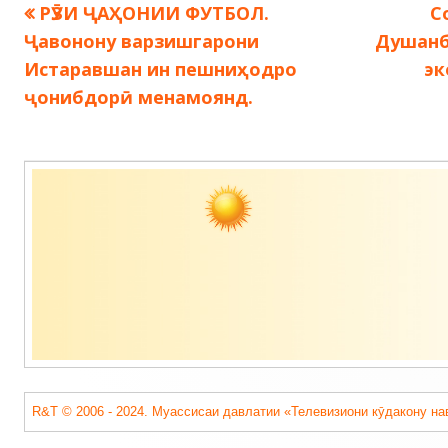
Предыдущая
С
РӮЗИ ҶАҲОНИИ ФУТБОЛ.
С
Навигация
запись:
з
Ҷавонону варзишгарони
Душанб
по
Истаравшан ин пешниҳодро
эк
ҷонибдорӣ менамоянд.
записям
Содержимое
подвала
R&T © 2006 - 2024. Муассисаи давлатии «Телевизиони кӯдакону на