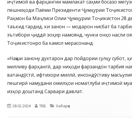
иҷтимоӣ ва фарҳангии мамлакат саҳми босазо мегуз
пешниҳоди Паёми Президенти Ҷумҳурии Тоҷикисто
Раҳмон ба Маҷлиси Олии Ҷумҳурии Тоҷикистон 28 де
таъкид гардид, ки занон — модарон нисбат ба тарби
эътибори ҷиддӣ зоҳир намоянд, чунки онҳо насли о
Тоҷикистонро ба камол мерасонанд.
«Нақши занону духтарон дар пойдории сулҳу субот, 
милливу фарҳангӣ, дар ниҳоди фарзандон тарбия на
ватандӯстӣ, ифтихори миллӣ, инсондӯстиву масъули
пешгирӣ намудани омилҳои номатлуби иҷтимоӣ муа
изҳор доштанд Сарвари давлат.
Опубликовано
Автор
Рубрики
28.02.2024
ТВБ
Хабарҳо