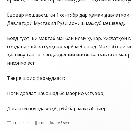
Ёдовар мешавем, ки 1 сентябр дар ҳамаи давлатҳои
Давлатҳои Мустақил Рӯзи дониш маҳсуб мешавад.
Бояд гуфт, ки мактаб манбаи илму ҳунар, хислатҳои 
озодандешӣ ва сулҳпарварӣ мебошад. Мактаб ёри м
ҳастиву тавон, озодандешии инсон ва маъхази маър
инсонҳо аст.
Тавре шоир фармудааст:
Пояи давлат набошад бе маориф устувор,
Давлати поянда хоҳӣ, рӯй бар мактаб биёр.
Опубликовано
Автор
Рубрики
31.08.2023
ТВБ
Хабарҳо