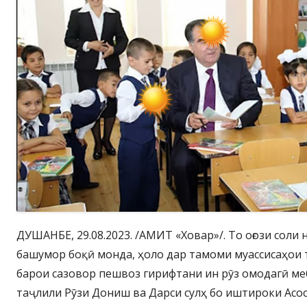
ДУШАНБЕ, 29.08.2023. /АМИТ «Ховар»/. То оғози соли
башумор боқӣ монда, ҳоло дар тамоми муассисаҳо
барои сазовор пешвоз гирифтани ин рӯз омодагӣ м
таҷлили Рӯзи Дониш ва Дарси сулҳ бо иштироки Асос