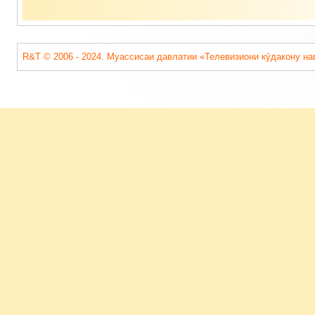
R&T © 2006 - 2024. Муассисаи давлатии «Телевизиони кӯдакону на