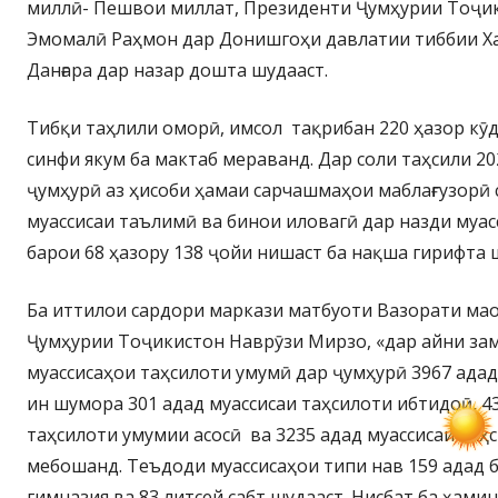
миллӣ- Пешвои миллат, Президенти Ҷумҳурии Тоҷи
Эмомалӣ Раҳмон дар Донишгоҳи давлатии тиббии Х
Данғара дар назар дошта шудааст.
Тибқи таҳлили оморӣ, имсол тақрибан 220 ҳазор кӯ
синфи якум ба мактаб мераванд. Дар соли таҳсили 2
ҷумҳурӣ аз ҳисоби ҳамаи сарчашмаҳои маблағгузорӣ
муассисаи таълимӣ ва бинои иловагӣ дар назди муа
барои 68 ҳазору 138 ҷойи нишаст ба нақша гирифта 
Ба иттилои сардори маркази матбуоти Вазорати ма
Ҷумҳурии Тоҷикистон Наврӯзи Мирзо, «дар айни за
муассисаҳои таҳсилоти умумӣ дар ҷумҳурӣ 3967 ада
ин шумора 301 адад муассисаи таҳсилоти ибтидоӣ, 4
таҳсилоти умумии асосӣ ва 3235 адад муассисаи та
мебошанд. Теъдоди муассисаҳои типи нав 159 адад бу
гимназия ва 83 литсей сабт шудааст. Нисбат ба ҳами