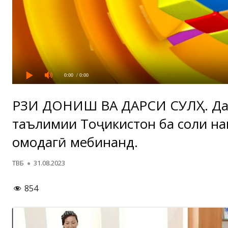
0:00
/ 0:00
РӮЗИ ДОНИШ ВА ДАРСИ СУЛҲ. Да
таълимии Тоҷикистон ба соли н
омодагӣ мебинанд.
Автор
Опубликовано
ТВБ
31.08.2023
854