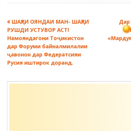
Предыдущая
Сле
ШАҲРИ ОЯНДАИ МАН- ШАҲРИ
Дар
Навигация
запись:
запи
РУШДИ УСТУВОР АСТ!
по
Намояндагони Тоҷикистон
«Марду
дар Форуми байналмилалии
записям
ҷавонон дар Федератсияи
Русия иштирок доранд.
Содержимое
подвала