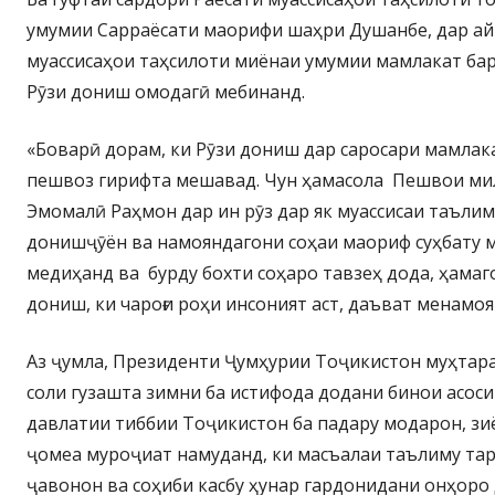
умумии Сарраёсати маорифи шаҳри Душанбе, дар а
муассисаҳои таҳсилоти миёнаи умумии мамлакат ба
Рӯзи дониш омодагӣ мебинанд.
«Боварӣ дорам, ки Рӯзи дониш дар саросари мамла
пешвоз гирифта мешавад. Чун ҳамасола Пешвои м
Эмомалӣ Раҳмон дар ин рӯз дар як муассисаи таълим
донишҷӯён ва намояндагони соҳаи маориф суҳбату 
медиҳанд ва бурду бохти соҳаро тавзеҳ дода, ҳамаг
дониш, ки чароғи роҳи инсоният аст, даъват менамоя
Аз ҷумла, Президенти Ҷумҳурии Тоҷикистон муҳта
соли гузашта зимни ба истифода додани бинои асос
давлатии тиббии Тоҷикистон ба падару модарон, зи
ҷомеа муроҷиат намуданд, ки масъалаи таълиму та
ҷавонон ва соҳиби касбу ҳунар гардонидани онҳоро