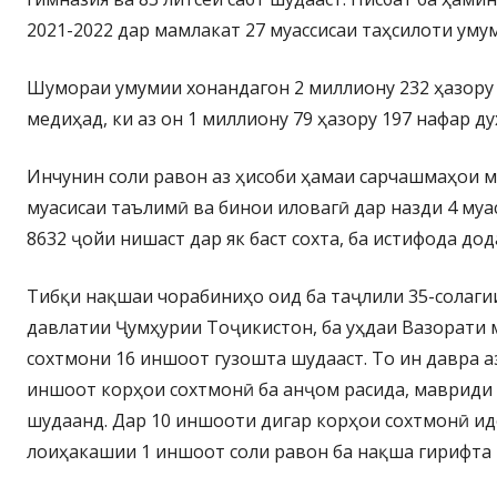
2021-2022 дар мамлакат 27 муассисаи таҳсилоти уму
Шумораи умумии хонандагон 2 миллиону 232 ҳазору
медиҳад, ки аз он 1 миллиону 79 ҳазору 197 нафар д
Инчунин соли равон аз ҳисоби ҳамаи сарчашмаҳои ма
муасисаи таълимӣ ва бинои иловагӣ дар назди 4 му
8632 ҷойи нишаст дар як баст сохта, ба истифода дод
Тибқи нақшаи чорабиниҳо оид ба таҷлили 35-солаги
давлатии Ҷумҳурии Тоҷикистон, ба уҳдаи Вазорати 
сохтмони 16 иншоот гузошта шудааст. То ин давра а
иншоот корҳои сохтмонӣ ба анҷом расида, мавриди
шудаанд. Дар 10 иншооти дигар корҳои сохтмонӣ и
лоиҳакашии 1 иншоот соли равон ба нақша гирифта 