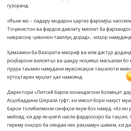
гузоранд.
«Яъне мо – падару модарон ҳаргиз фаромӯш насозем
Тоҷикистон ва фардои давлату миллат ба фарзандон
наврасону ҷавонон тааллуқ дорад», -изҳор намуданд
Ҳамзамон ба Вазорати маориф ва илм дастур доданд
роҳбарони вилоятҳо ва шаҳру ноҳияҳо масъалаи бо
пурра таъмин намудани муассисаҳои таҳсилоти миё
кӯтоҳтарин муҳлат ҳал намоянд.
Директори «Литсей барои хонандагони болаёқат да
Асҳобиддини Шералӣ гуфт, ки имсол бори нахуст муа
барои толибилмони синфҳои якум боз намуд. «Аз ин 
мебояд, ки дар якҷоягӣ насли фардосозро ба таҳсил,
гирему онҳоро ба ояндаи нек раҳнамун шавем, ки дар