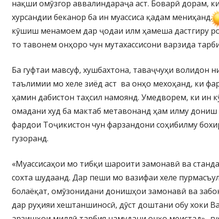
нақши омӯзгор аввалиндараҷа аст. Боварӣ дорам, к
хурсандии беканор ба ин муассиса қадам мениҳанд. 
кӯшиш менамоем дар ҷодаи илм ҳамеша дастгиру р
то тавонем онҳоро чун мутахассисони варзида тарб
Ба гуфтаи мавсуф, хушбахтона, таваҷчуҳи волидон ни
таълимии мо хеле зиёд аст ва онҳо мехоҳанд, ки ф
ҳамин дабистон таҳсил намоянд. Умедворем, ки ин 
омадани худ ба мактаб метавонанд ҳам илму дониш 
фардои Тоҷикистон чун фарзандони соҳибилму бохи
гузоранд.
«Муассисаҳои мо тибқи шароити замонавӣ ва станд
сохта шудаанд. Дар пеши мо вазифаи хеле пурмасъу
болаёқат, омӯзонидани донишҳои замонавӣ ва забо
дар руҳияи хештаншиносӣ, дӯст доштани обу хоки Ва
арзишҳои миллӣ тарбия намудани онҳо меистад»,-гу