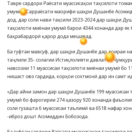
Тавре сардори Раёсати муассисаҳои таҳсилоти тома
умумии Сарраёсати маорифи шаҳри Душанбе Асомид
дод, дар соли нави таҳсили 2023-2024 дар шаҳри Душ
таҳсилоти миёнаи умумӣ барои 4344 хонанда дар як
баҳрабардорӣ қарор дода мешавад.
Ба гуфтаи мавсуф, дар шаҳри Душанбе дар доираи 
таҷлили 35- солагии Истиқлолияти давлатии Ҷумҳур
навсозии 11 муассисаи таҳсилоти миёнаи умумӣ бо 1
нишаст оғоз гардида, корҳои сохтмонӣ дар ин самт и
«Дар айни замон дар шаҳри Душанбе 199 муассисаи 
умумӣ бо фарогирии 274 ҳазору 920 хонанда фаъолия
соли гузашта 6 муассисаи таълимӣ ва 6518 нафар хо
-иброз дошт Асомиддин Бобозода.
Ба гуфтаи сардори Раёсати муассисаҳои таҳсилоти т