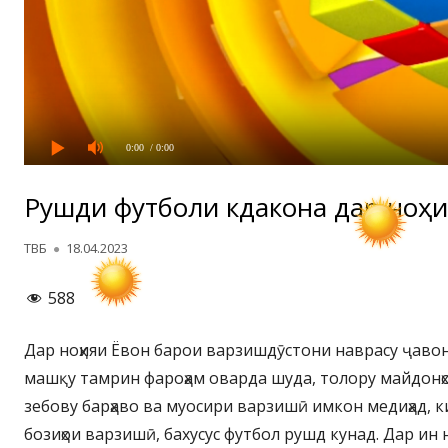
0:00
/ 0:00
Рушди футболи кӯдакона дар ноҳи
Автор
Опубликовано
ТВБ
18.04.2023
588
Дар ноҳияи Ёвон барои варзишдӯстони наврасу ҷав
машқу тамрин фароҳам оварда шуда, толору майдонҳ
зебову барҳаво ва муосири варзишӣ имкон медиҳад, к
бозиҳои варзишӣ, бахусус футбол рушд кунад. Дар ин 