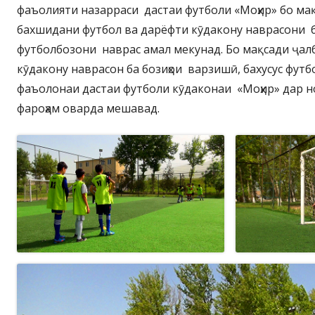
фаъолияти назарраси дастаи футболи «Моҳир» бо ма
бахшидани футбол ва дарёфти кӯдакону наврасони 
футболбозони наврас амал мекунад. Бо мақсади ҷа
кӯдакону наврасон ба бозиҳои варзишӣ, бахусус фут
фаъолонаи дастаи футболи кӯдаконаи «Моҳир» дар 
фароҳам оварда мешавад.