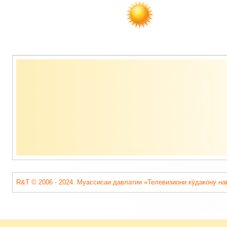
Содержимое
подвала
R&T © 2006 - 2024. Муассисаи давлатии «Телевизиони кӯдакону на