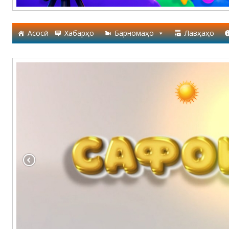
Асосӣ
Хабарҳо
Барномаҳо
Лавҳаҳо