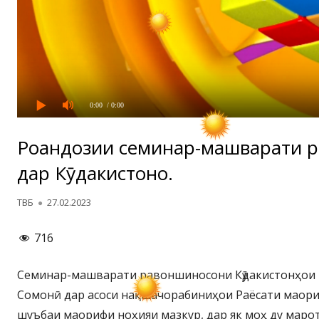
0:00
/ 0:00
Роҳандозии семинар-машварати 
дар Кӯдакистонҳо.
Автор
Опубликовано
ТВБ
27.02.2023
716
Семинар-машварати равоншиносони Кӯдакистонҳои
Сомонӣ дар асоси нақшачорабиниҳои Раёсати маор
шуъбаи маорифи ноҳияи мазкур, дар як моҳ ду маро