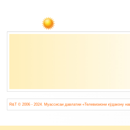
Содержимое
подвала
R&T © 2006 - 2024. Муассисаи давлатии «Телевизиони кӯдакону на