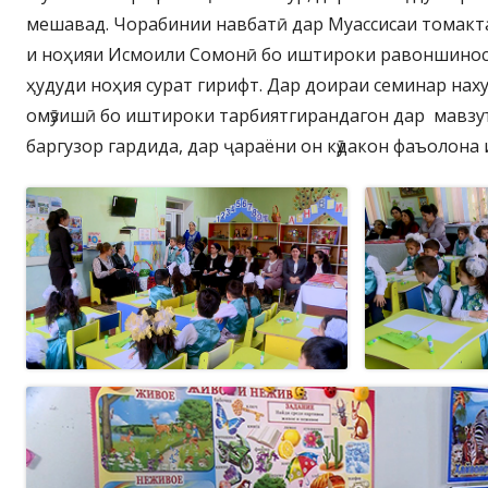
мешавад. Чорабинии навбатӣ дар Муассисаи томакт
и ноҳияи Исмоили Сомонӣ бо иштироки равоншинос
ҳудуди ноҳия сурат гирифт. Дар доираи семинар нах
омӯзишӣ бо иштироки тарбиятгирандагон дар мавзу
баргузор гардида, дар ҷараёни он кӯдакон фаъолона