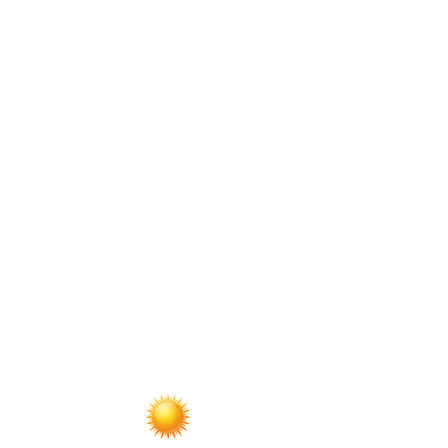
по
записям