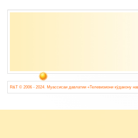
Содержимое
подвала
R&T © 2006 - 2024. Муассисаи давлатии «Телевизиони кӯдакону на