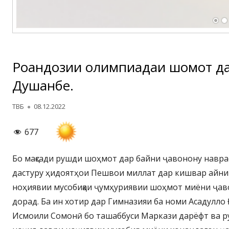
Роҳандозии олимпиадаи шоҳмот д
Душанбе.
Автор
Опубликовано
ТВБ
08.12.2022
677
Бо мақсади рушди шоҳмот дар байни ҷавонону навра
дастуру ҳидоятҳои Пешвои миллат дар кишвар айни
ноҳиявии мусобиқаи ҷумҳуриявии шоҳмот миёни ҷав
дорад. Ба ин хотир дар Гимназияи ба номи Асадулло
Исмоили Сомонӣ бо ташаббуси Маркази дарёфт ва 