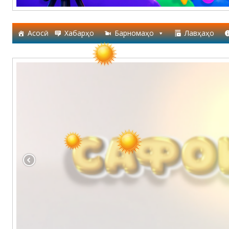
Асосӣ
Хабарҳо
Барномаҳо
Лавҳаҳо