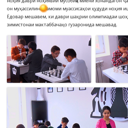
ноҳия даври ноҳиявии мусобиқа миёни хонандагон ҷа
он муҳассилини тамоми муассисаҳои ҳудуди ноҳия и
Ёдовар мешавем, ки даври шаҳрии олимпиадаи шоҳ
зимистонаи мактаббачаҳо гузаронида мешавад.