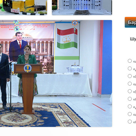
Шу
«
«
«
«
«
«
«
«
«