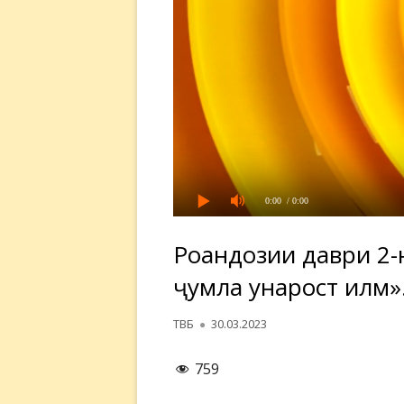
0:00
/ 0:00
Роҳандозии даври 2
ҷумла ҳунарҳост илм»
Автор
Опубликовано
ТВБ
30.03.2023
759