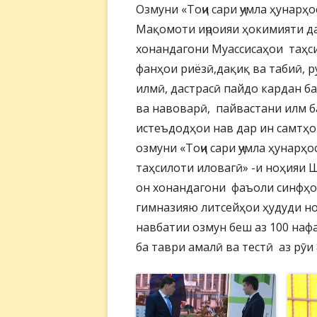
Озмуни «Тоҷи сари ҷумла ҳунарҳо
Мақомоти иҷроияи ҳокимияти да
хонандагони Муассисаҳои таҳс
фанҳои риёзӣ,дақиқ ва табиӣ, 
илмӣ, дастрасӣ пайдо кардан б
ва навоварӣ, пайвастани илм б
истеъдодҳои нав дар ин самтҳо
озмуни «Тоҷи сари ҷумла ҳунарҳ
таҳсилоти иловагӣ» -и ноҳияи
он хонандагони фаъоли синфҳои
гимназияю литсейҳои ҳудуди н
навбатии озмун беш аз 100 наф
ба таври амалӣ ва тестӣ аз рӯ