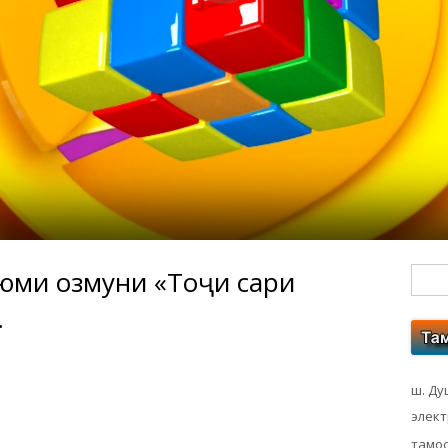
-юми озмуни «Тоҷи сари
Гл
.
бо
ко
ш. Ду
элек
тамос