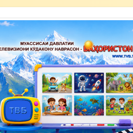
акону наврасон — Баҳористон»