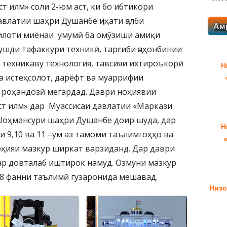
ст илм» соли 2-юм аст, ки бо ибтикори
влатии шаҳри Душанбе ҷиҳати ҷалби
илоти миёнаи умумӣ ба омӯзиши амиқи
рушди тафаккури техникӣ, тарғиби ҷаҳонбинии
а техникаву технология, тавсияи ихтироъкорӣ
Н
а истеҳсолот, дарёфт ва муаррифии
 роҳандозӣ мегардад. Даври ноҳиявии
ост илм» дар Муассисаи давлатии «Маркази
 Шоҳмансури шаҳри Душанбе доир шуда, дар
Н
 9,10 ва 11 –ум аз тамоми таълимгоҳҳо ва
оҳияи мазкур ширкат варзиданд. Дар даври
ар довталаб иштирок намуд. Озмуни мазкур
и 8 фанни таълимӣ гузаронида мешавад.
Низо