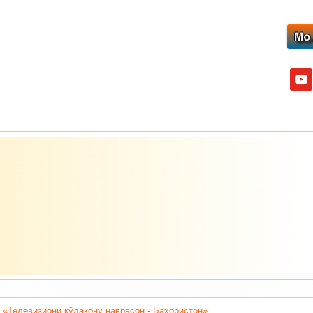
yout
 «Телевизиони кӯдакону наврасон - Баҳористон».