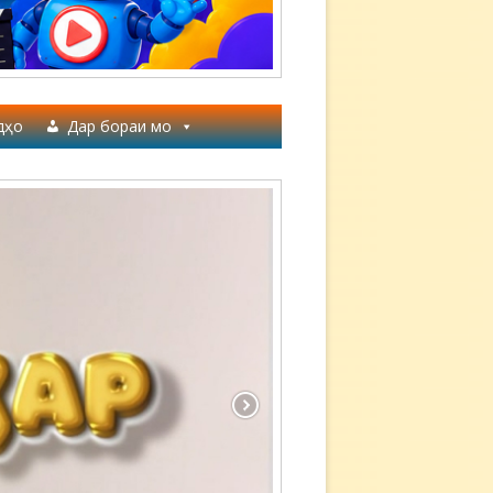
дҳо
Дар бораи мо