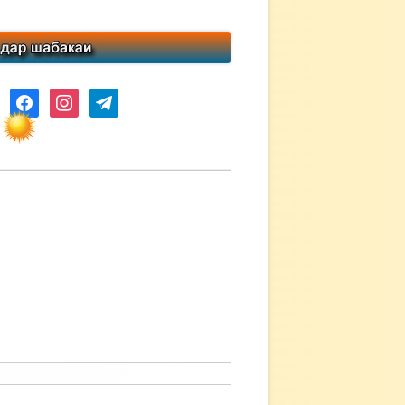
ube
facebook
instagram
telegram