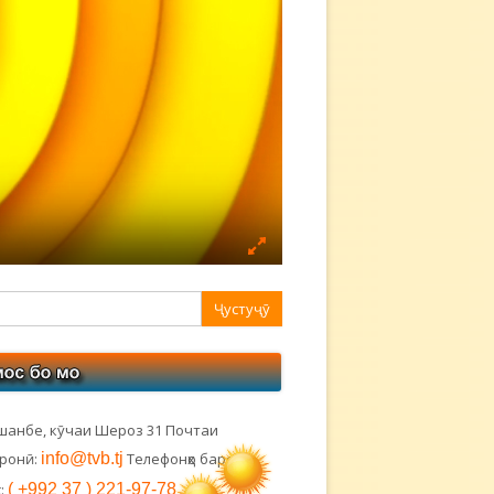
авная
ковая
лонка
шанбе, кӯчаи Шероз 31 Почтаи
тронӣ:
info@tvb.tj
Телефонҳо барои
:
( +992 37 ) 221-97-78