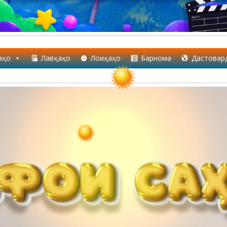
аҳо
Лавҳаҳо
Лоиҳаҳо
Барнома
Дастовар