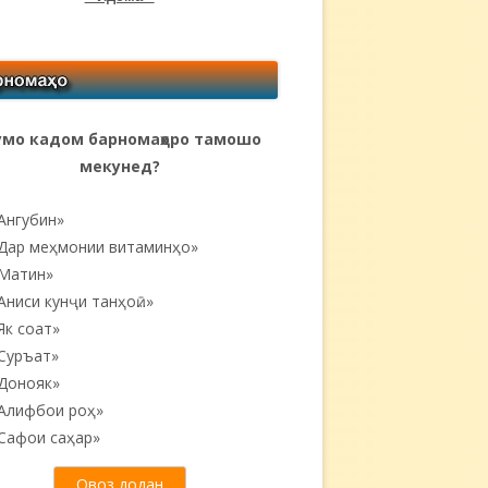
мо кадом барномаҳоро тамошо
мекунед?
Ангубин»
Дар меҳмонии витаминҳо»
Матин»
Аниси кунҷи танҳоӣ...»
Як соат»
Суръат»
Донояк»
Алифбои роҳ»
Сафои саҳар»