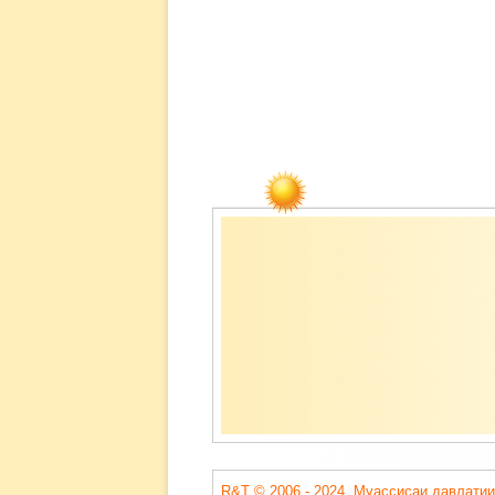
Содержимое
подвала
R&T © 2006 - 2024. Муассисаи давлатии