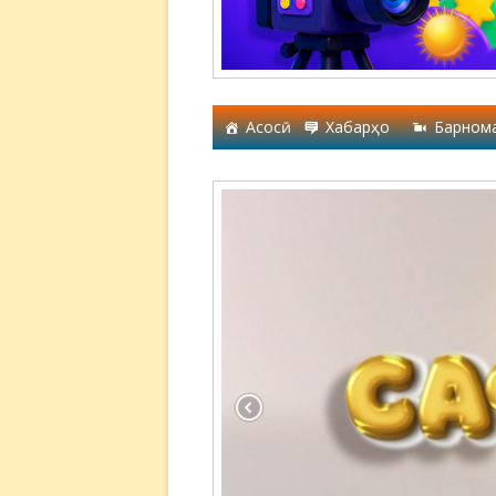
Асосӣ
Хабарҳо
Барном