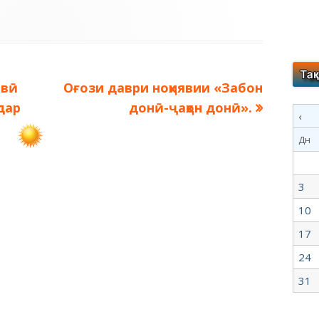
Следующая
авӣ
Оғози даври ноҳиявии «Забон
запись:
дар
донӣ-ҷаҳон донӣ».
‹
Дн
3
10
17
24
31