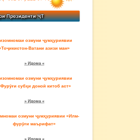
изомномаи озмуни ҷумҳуриявии
«Тоҷикистон-Ватани азизи ман»
» Идома «
изомномаи озмуни ҷумҳуриявии
«Фурӯғи субҳи доноӣ китоб аст»
» Идома «
мномаи озмуни ҷумҳуриявии «Илм-
фурӯғи маърифат»
» Идома «