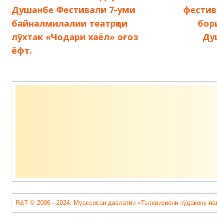
запись:
з
Душанбе Фестивали 7-уми
фестив
по
байналмилалии театрҳои
бори
лӯхтак «Чодари хаёл» оғоз
Ду
записям
ёфт.
Содержимое
подвала
R&T © 2006 - 2024. Муассисаи давлатии «Телевизиони кӯдакону на