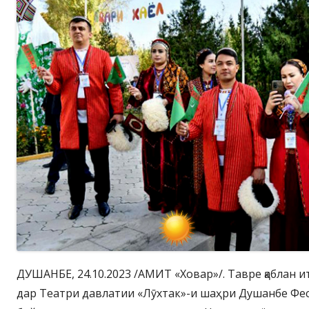
ДУШАНБЕ, 24.10.2023 /АМИТ «Ховар»/. Тавре қаблан 
дар Театри давлатии «Лӯхтак»-и шаҳри Душанбе Фе