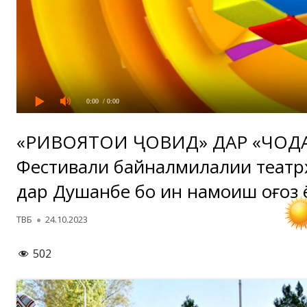
0:00
/ 0:00
«РИВОЯТҲОИ ҶОВИД» ДАР «ЧОДА
Фестивали байналмилалии театр
дар Душанбе бо ин намоиш оғоз 
Автор
Опубликовано
ТВБ
24.10.2023
502