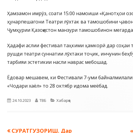
Ҳамзамон имрӯз, соати 15:00 намоиши «Қанотҳои оз
ҳунарпешагони Театри лӯхтак ва тамошобини ҷав
Ҷумҳурии Қазоқистон манзури тамошобинон мегарда
Ҳадафи аслии фестивал таҳкими ҳамкорӣ дар соҳаи т
рушди театри суннатии лӯхтаки тоҷик, инчунин беҳб
тарбияи эстетикии насли наврас мебошад.
Ёдовар мешавем, ки Фестивали 7-уми байналмилали
«Чодари хаёл» то 28 октябр идома меёбад.
Опубликовано
Автор
Рубрики
24.10.2023
ТВБ
Хабарҳо
Предыдущая
СУРАТГУЗОРИШ. Дар
Навигация