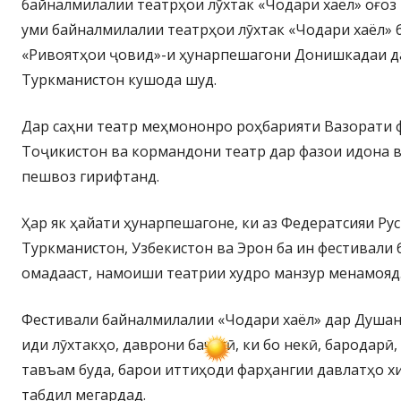
байналмилалии театрҳои лӯхтак «Чодари хаёл» оғоз 
уми байналмилалии театрҳои лӯхтак «Чодари хаёл»
«Ривоятҳои ҷовид»-и ҳунарпешагони Донишкадаи д
Туркманистон кушода шуд.
Дар саҳни театр меҳмононро роҳбарияти Вазорати 
Тоҷикистон ва кормандони театр дар фазои идона в
пешвоз гирифтанд.
Ҳар як ҳайати ҳунарпешагоне, ки аз Федератсияи Руси
Туркманистон, Узбекистон ва Эрон ба ин фестивали
омадааст, намоиши театрии худро манзур менамояд
Фестивали байналмилалии «Чодари хаёл» дар Душан
иди лӯхтакҳо, даврони бачагӣ, ки бо некӣ, бародарӣ
тавъам буда, барои иттиҳоди фарҳангии давлатҳо х
табдил мегардад.