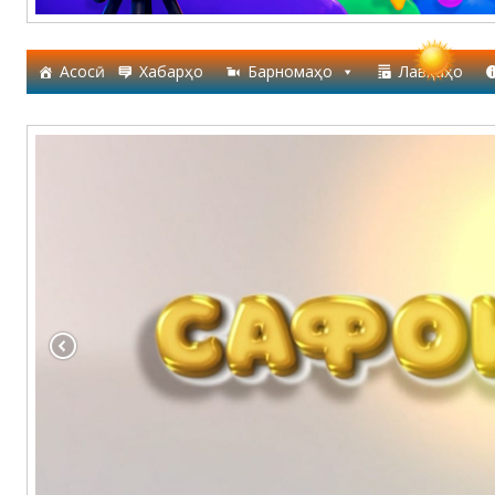
Асосӣ
Хабарҳо
Барномаҳо
Лавҳаҳо