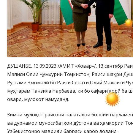
ДУШАНБЕ, 13.09.2023 /АМИТ «Ховар»/. 13 сентябр Раи
Маҷлиси Олии Ҷумҳурии Тоҷикистон, Раиси шаҳри Ду
Рустами Эмомалӣ бо Раиси Сенати Олий Мажлиси Ҷу
муҳтарам Танзила Нарбаева, ки бо сафари корӣ ба
овард, мулоқот намуданд.
Зимни мулоқот раисони палатаҳои болоии парламен
ва дурнамои муносибатҳои дӯстона ва ҳамкории Тоҷ
Узбекистонро мавриди баррасӣ қарор доданд.