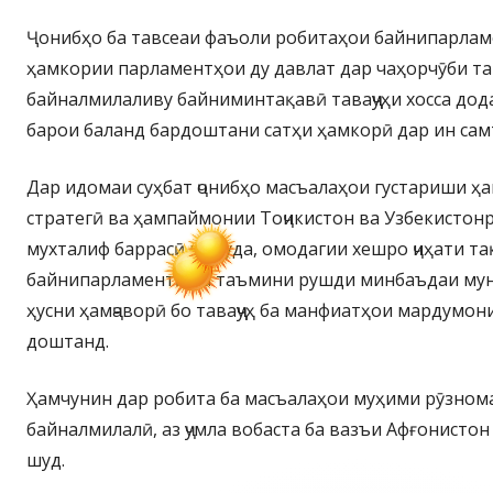
Ҷонибҳо ба тавсеаи фаъоли робитаҳои байнипарлам
ҳамкории парламентҳои ду давлат дар чаҳорчӯби т
байналмилаливу байниминтақавӣ таваҷҷуҳи хосса дод
барои баланд бардоштани сатҳи ҳамкорӣ дар ин сам
Дар идомаи суҳбат ҷонибҳо масъалаҳои густариши 
стратегӣ ва ҳампаймонии Тоҷикистон ва Узбекистон
мухталиф баррасӣ намуда, омодагии хешро ҷиҳати т
байнипарламентӣ ва таъмини рушди минбаъдаи мун
ҳусни ҳамҷаворӣ бо таваҷҷуҳ ба манфиатҳои мардумон
доштанд.
Ҳамчунин дар робита ба масъалаҳои муҳими рӯзном
байналмилалӣ, аз ҷумла вобаста ба вазъи Афғонисто
шуд.