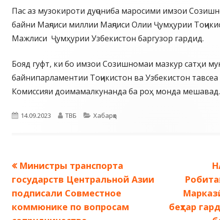
Пас аз музокироти дуҷониба маросими имзои Созишн
байни Маҷлиси миллии Маҷлиси Олии Ҷумҳурии Тоҷики
Мажлиси Ҷумҳурии Узбекистон баргузор гардид.
Бояд гуфт, ки бо имзои Созишномаи мазкур сатҳи м
байнипарламентии Тоҷикистон ва Узбекистон тавсеа 
Комиссияи доимамалкунанда ба роҳ монда мешавад.
Опубликовано
Автор
Рубрики
14.09.2023
ТВБ
Хабарҳо
Предыдущая
С
Министры транспорта
Н
Навигация
запись:
з
государств Центральной Азии
Робитаҳ
по
подписали Совместное
Марказӣ
коммюнике по вопросам
беҳтар гар
записям