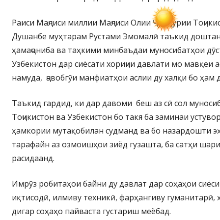
Раиси Маҷлиси миллии Маҷлиси Олии Ҷумҳурии Тоҷики
Душанбе муҳтарам Рустами Эмомалӣ таъкид доштан
ҳамаҷониба ва таҳкими минбаъдаи муносибатҳои дӯс
Узбекистон дар сиёсати хориҷии давлати мо мавқеи 
намуда, ҷавобгӯи манфиатҳои аслии ду халқи бо ҳам 
Таъкид гардид, ки дар давоми беш аз сӣ сол мунос
Тоҷикистон ва Узбекистон бо такя ба заминаи устуво
ҳамкории мутақобилан судманд ва бо назардошти 
тарафайн аз озмоишҳои зиёд гузашта, ба сатҳи шар
расидаанд.
Имрӯз робитаҳои байни ду давлат дар соҳаҳои сиёси
иқтисодӣ, илмиву техникӣ, фарҳангиву гуманитарӣ, 
дигар соҳаҳо пайваста густариш меёбад.