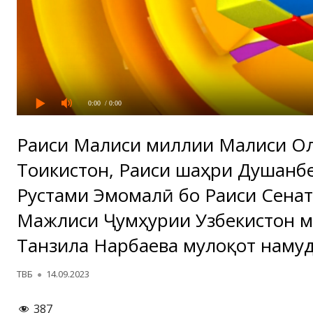
0:00
/ 0:00
Раиси Маҷлиси миллии Маҷлиси О
Тоҷикистон, Раиси шаҳри Душанб
Рустами Эмомалӣ бо Раиси Сена
Мажлиси Ҷумҳурии Узбекистон 
Танзила Нарбаева мулоқот намуд
Автор
Опубликовано
ТВБ
14.09.2023
387