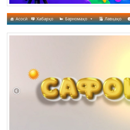
Асосӣ
Хабарҳо
Барномаҳо
Лавҳаҳо