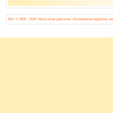
R&T © 2006 - 2024. Муассисаи давлатии «Телевизиони кӯдакону на