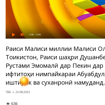
0:00
/ 0:00
Раиси Маҷлиси миллии Маҷлиси О
Тоҷикистон, Раиси шаҳри Душанб
Рустами Эмомалӣ дар Пекин дар
ифтитоҳи нимпайкараи Абуабдул
иштирок ва суханронӣ намуданд.
Автор
Опубликовано
ТВБ
23.08.2023
636