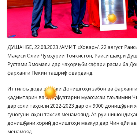
ДУШАНБЕ, 22.08.2023 /АМИТ «Ховар»/. 22 август Раис
Маҷлиси Олии Ҷумҳурии Тоҷикистон, Раиси шаҳри Ду
Рустами Эмомалӣ дар чаҳорчӯби сафари расмӣ ба До
фарҳанги Пекин ташриф оварданд.
Иттилоъ дода шуд, ки Донишгоҳи забон ва фарҳанги
қадимтарин ва бонуфузтарин муассисаи таълимии Ч
дар соли таҳсили 2022-2023 дар он 9000 донишҷӯёни
гуногуни ҷаҳон таҳсил менамоянд. Аз рӯи нишондиҳ
донишҷӯёни хориҷӣ донишгоҳи мазкур дар Чин ҷойи а
менамояд.