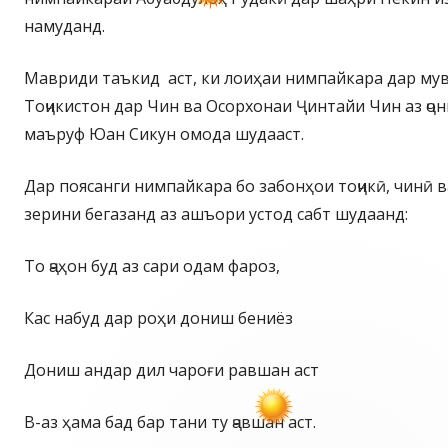
намуданд.
Мавриди таъкид аст, ки лоиҳаи нимпайкара дар му
Тоҷикистон дар Чин ва Осорхонаи Ҷинтайи Чин аз ҷ
маъруф Юан Сикун омода шудааст.
Дар поясанги нимпайкара бо забонҳои тоҷикӣ, чинӣ в
зерини бегазанд аз ашъори устод сабт шудаанд:
То ҷаҳон буд аз сари одам фароз,
Кас набуд дар роҳи дониш бениёз
Дониш андар дил чароғи равшан аст
В-аз ҳама бад бар тани ту ҷавшан аст.