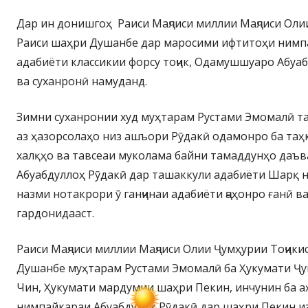
Дар ин донишгоҳ Раиси Маҷлиси миллии Маҷлиси Оли
Раиси шаҳри Душанбе дар маросими ифтитоҳи нимп
адабиёти классикии форсу тоҷик, Одамушшуаро Абуа
ва суханронӣ намуданд.
Зимни суханронии худ муҳтарам Рустами Эмомалӣ та
аз ҳазорсолаҳо низ ашъори Рӯдакӣ одамонро ба таҳ
халқҳо ва тавсеаи муколама байни тамаддунҳо даъв
Абуабдуллоҳ Рӯдакӣ дар ташаккули адабиёти Шарқ 
назми нотакрори ӯ ганҷинаи адабиёти ҷаҳонро ғанӣ в
гардонидааст.
Раиси Маҷлиси миллии Маҷлиси Олии Ҷумҳурии Тоҷики
Душанбе муҳтарам Рустами Эмомалӣ ба Ҳукумати Ҷ
Чин, Ҳукумати мардумии шаҳри Пекин, инчунин ба аҳл
нимпайкараи Абуабдулоҳ Рӯдакӣ дар шаҳри Пекин 