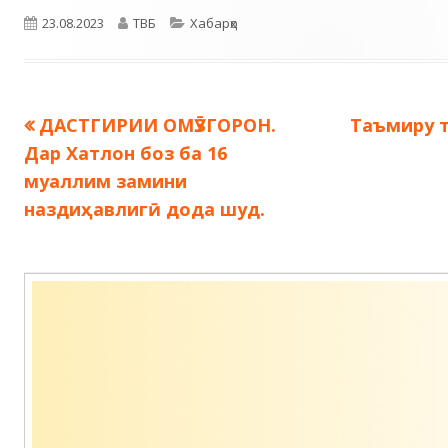
Опубликовано
Автор
Рубрики
23.08.2023
ТВБ
Хабарҳо
Предыдущая
Следующ
ДАСТГИРИИ ОМӮЗГОРОН.
Таъмиру 
Навигация
запись:
запись:
Дар Хатлон боз ба 16
по
муаллим замини
наздиҳавлигӣ дода шуд.
записям
Содержимое
подвала