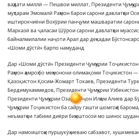
ваҳдати миллӣ — Пешвои миллат, Президенти Ҷумҳу
муҳтарам Эмомалӣ Раҳмон барои сарони давлатҳои О
иштирокчиёни Вохӯрии панҷуми машваратии сарони
Марказӣ ва ҷаласаи Шӯрои сарони давлатҳои муасси
байналмилалии наҷоти Арал дар деҳкадаи Бӯстонсаро
«Шоми дӯстӣ» барпо намуданд.
Дар «Шоми дӯстӣ» Президенти Ҷумҳурии Тоҷикистон
Раҳмон ҳамроҳ бо меҳмонони олимақоми Тоҷикистон —
Қазоқистон Қосим-Жомарт Токаев, Президенти Тур
Бердимухаммедов, Президенти Ҷумҳурии Узбекисто
Президенти Ҷумҳурии Озарбойҷон Илҳом Алиев дар Б
Ҷумҳурии Тоҷикистон ба сайру гашти шомгоҳӣ барома
неъматҳои табиии диёри биҳиштосои мо шинос шудан
Дар намоишгоҳи пуршукӯҳ меваю сабзавот, хушкмеваю