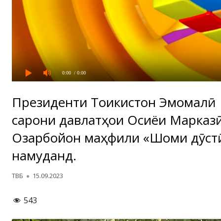
0:00
/ 0:00
Президенти Тоҷикистон Эмомалӣ
сарони давлатҳои Осиёи Марказӣ
Озарбойҷон маҳфили «Шоми дӯст
намуданд.
Автор
Опубликовано
ТВБ
15.09.2023
543