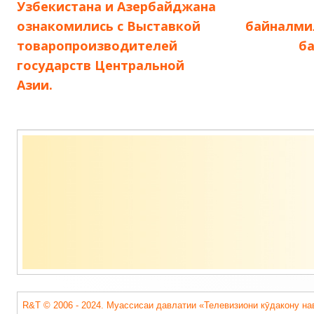
по
Узбекистана и Азербайджана
ознакомились с Выставкой
байналми
записям
товаропроизводителей
ба
государств Центральной
Азии.
Содержимое
подвала
R&T © 2006 - 2024. Муассисаи давлатии «Телевизиони кӯдакону на