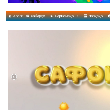
Асосӣ
Хабарҳо
Барномаҳо
Лавҳаҳо