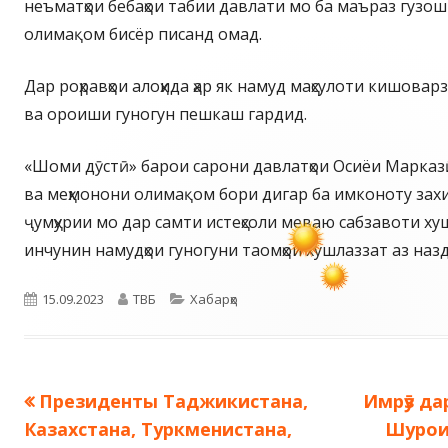
неъматҳои бебаҳои табии давлати мо ба маъраз гузош
олимақом бисёр писанд омад.
Дар роҳравҳои алоҳида ҳар як намуд маҳсулоти кишовар
ва ороиши гуногун пешкаш гардид.
«Шоми дӯстӣ» барои сарони давлатҳои Осиёи Марказ
ва меҳмонони олимақом бори дигар ба имконоту зах
ҷумҳурии мо дар самти истеҳсоли меваю сабзавоти ху
инчунин намудҳои гуногуни таомҳои хушлаззат аз наз
Опубликовано
Автор
Рубрики
15.09.2023
ТВБ
Хабарҳо
Предыдущая
Следую
Президенты Таджикистана,
Имрӯз д
Навигация
запись:
запись:
Казахстана, Туркменистана,
Шурои