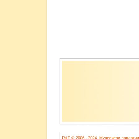
Содержимое
подвала
R&T © 2006 - 2024. Муассисаи давлатии