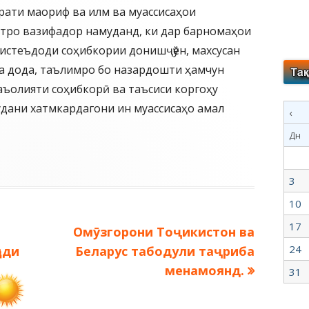
ати маориф ва илм ва муассисаҳои
атро вазифадор намуданд, ки дар барномаҳои
истеъдоди соҳибкории донишҷӯён, махсусан
а дода, таълимро бо назардошти ҳамчун
аъолияти соҳибкорӣ ва таъсиси коргоҳу
дани хатмкардагони ин муассисаҳо амал
‹
Дн
3
10
17
Следующая
Омӯзгорони Тоҷикистон ва
запись:
24
оди
Беларус табодули таҷриба
менамоянд.
31