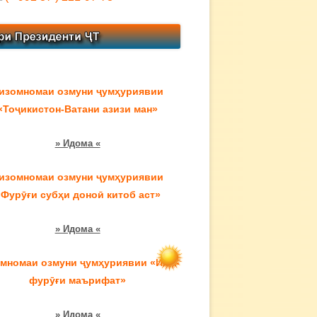
изомномаи озмуни ҷумҳуриявии
«Тоҷикистон-Ватани азизи ман»
» Идома «
изомномаи озмуни ҷумҳуриявии
«Фурӯғи субҳи доноӣ китоб аст»
» Идома «
мномаи озмуни ҷумҳуриявии «Илм-
фурӯғи маърифат»
» Идома «