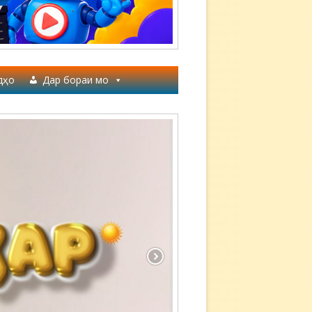
дҳо
Дар бораи мо