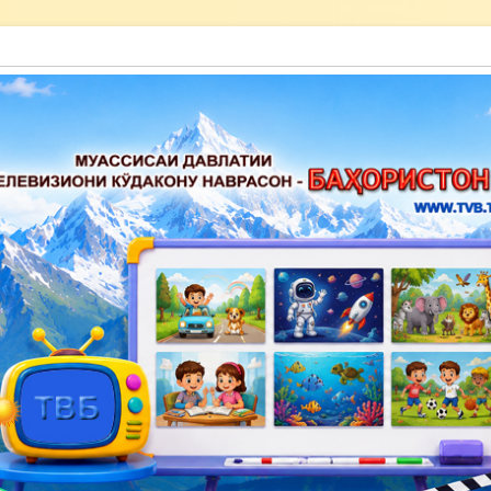
акону наврасон — Баҳористон»