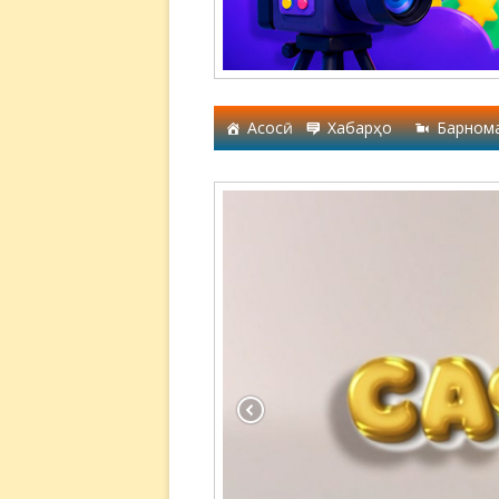
Асосӣ
Хабарҳо
Барном