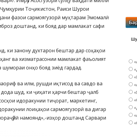
вар»/. Имрӯз Асосгузори сулҳу ваҳдати миллӣ
Ҷумҳурии Тоҷикистон, Раиси Шурои
дани фазои сармоягузорӣ муҳтарам Эмомалӣ
иброз доштанд, ки бояд дар мамлакат сафи
Шу
д, ки занону духтарон бештар дар соҳаҳои
рҳанг ва хизматрасонии мамлакат фаъолият
«
з шумораи онҳо бояд зиёд гардад.
«
«
маориф ва илм, рушди иқтисод ва савдо ва
«
дода шуд, ки ҷиҳати ҳарчи бештар ҷалб
«
«
исосҳои идоракунии тиҷорат, маркетинг,
«
доракунии лоиҳаҳои сармоягузорӣ ва дигар
«
чораҷӯйӣ намоянд»,-изҳор доштанд Сарвари
«