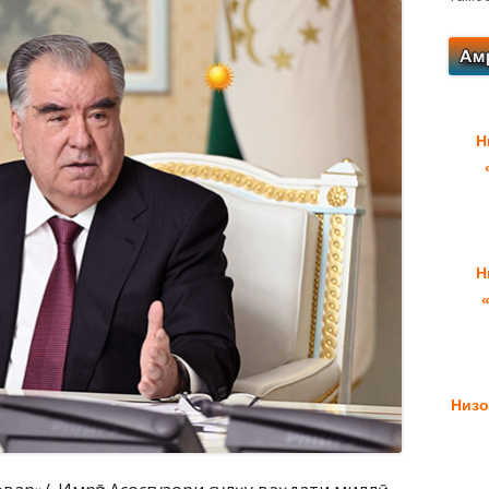
Н
Н
Низо