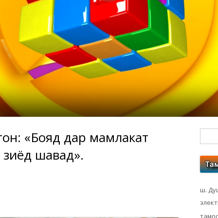
тон: «Бояд дар мамлакат
Гл
 зиёд шавад».
бо
ко
ш. Ду
элек
тамос