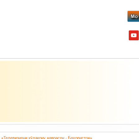
yout
 «Телевизиони кӯдакону наврасон - Баҳористон».