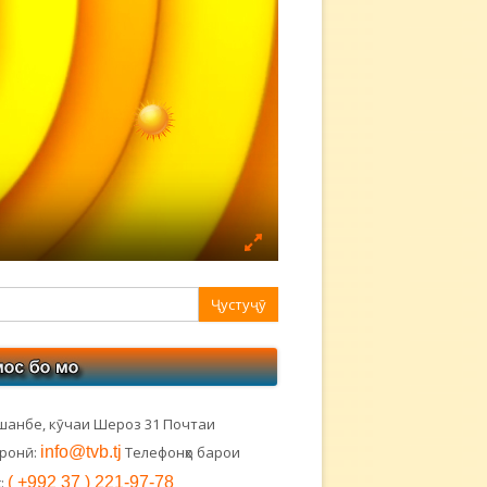
авная
ковая
лонка
шанбе, кӯчаи Шероз 31 Почтаи
тронӣ:
info@tvb.tj
Телефонҳо барои
:
( +992 37 ) 221-97-78