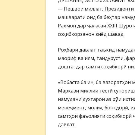
ДУШАНБЕ, 28.11.2023. /АМИТ «Хо
— Пешвои миллат, Президенти 
машваратӣ оид ба беҳтар наму
Раҳмон дар ҷаласаи XXIII Шуро 
соҳибкорзанон зиёд шавад.
Роҳбари давлат таъкид намудан
маориф ва илм, тандурустӣ, фа
дошта, дар самти соҳибкорӣ ни
«Вобаста ба ин, ба вазоратҳои 
Маркази миллии тестӣ супориш 
намудани духтарон аз рӯйи ихт
менеҷмент, молия, бонкдорӣ, и
самтҳои фаъолияти соҳибкорӣ 
давлат.