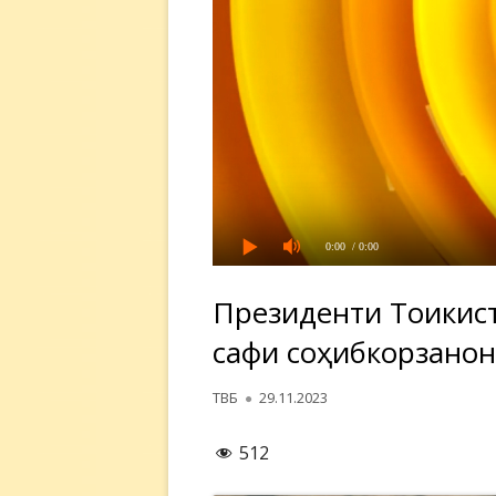
0:00
/ 0:00
Президенти Тоҷикис
сафи соҳибкорзанон
Автор
Опубликовано
ТВБ
29.11.2023
512