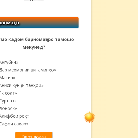
мо кадом барномаҳоро тамошо
мекунед?
Ангубин»
Дар меҳмонии витаминҳо»
Матин»
Аниси кунҷи танҳоӣ...»
Як соат»
Суръат»
Донояк»
Алифбои роҳ»
Сафои саҳар»