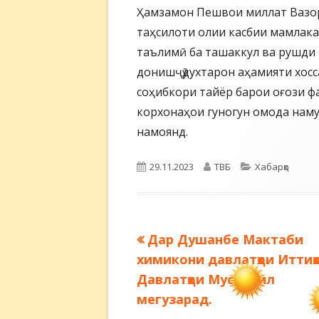
Ҳамзамон Пешвои миллат Вазор
таҳсилоти олии касбии мамлак
таълимӣ ба ташаккул ва рушди 
донишҷӯдухтарон аҳамияти хосс
соҳибкори тайёр барои оғози ф
корхонаҳои гуногун омода наму
намоянд.
Опубликовано
Автор
Рубрики
29.11.2023
ТВБ
Хабарҳо
Предыдущая
Дар Душанбе Мактаби
Навигация
запись:
химикони давлатҳои Иттиҳ
по
Давлатҳои Мустақил
мегузарад.
записям