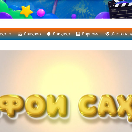
аҳо
Лавҳаҳо
Лоиҳаҳо
Барнома
Дастовар