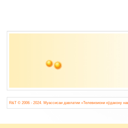
Содержимое
подвала
R&T © 2006 - 2024. Муассисаи давлатии «Телевизиони кӯдакону на