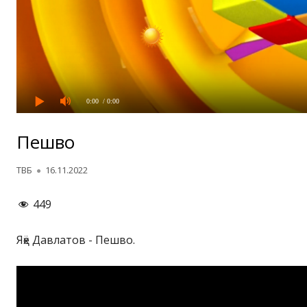
0:00
/ 0:00
Пешво
Автор
Опубликовано
ТВБ
16.11.2022
449
Яҳё Давлатов - Пешво.