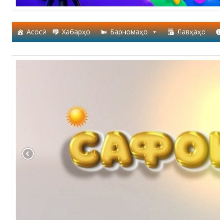
Асосӣ
Хабарҳо
Барномаҳо
Лавҳаҳо