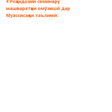
Предыдущая
Роҳандозии семинару
Навигация
запись:
машваратҳои омӯзишӣ дар
по
Муассисаҳои таълимӣ.
записям