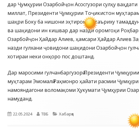
дар Ҷумҳурии Озарбойҷон Асосгузори сулҳу ваҳдати 
миллат, Президенти Ҷумҳурии Тоҷикистон муҳтарам
шаҳри Боку ба нишони эҳтиром ба таъриху тамадду
ва шаҳидони ин кишвар дар назди оромгоҳи Роҳба
Озарбойҷон Ҳайдар Алиев, ҳамсари Ҳайдар Алиев За
назди гулхани ҷовидони шаҳидони Озарбойҷон гулч
хотираи неки онҳоро пос доштанд.
Дар маросими гулчанбаргузорӣ Президенти Ҷумҳури
муҳтарам Эмомалӣ Раҳмонро ҳайати расмии Ҷумҳури
намояндагони воломақоми Ҳукумати Ҷумҳурии Озар
намуданд.
Опубликовано
Автор
Рубрики
22.05.2024
ТВБ
Хабарҳо