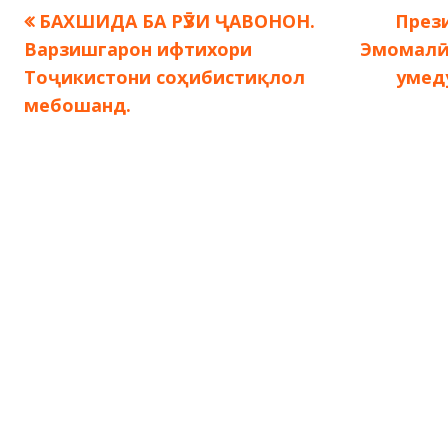
Предыдущая
След
БАХШИДА БА РӮЗИ ҶАВОНОН.
През
Навигация
запись:
запис
Варзишгарон ифтихори
Эмомалӣ
по
Тоҷикистони соҳибистиқлол
умед
мебошанд.
записям