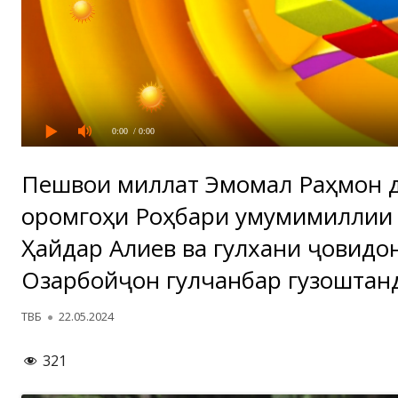
0:00
/ 0:00
Пешвои миллат Эмомалӣ Раҳмон 
оромгоҳи Роҳбари умумимиллии
Ҳайдар Алиев ва гулхани ҷовид
Озарбойҷон гулчанбар гузоштан
Автор
Опубликовано
ТВБ
22.05.2024
321