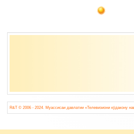
Содержимое
подвала
R&T © 2006 - 2024. Муассисаи давлатии «Телевизиони кӯдакону на